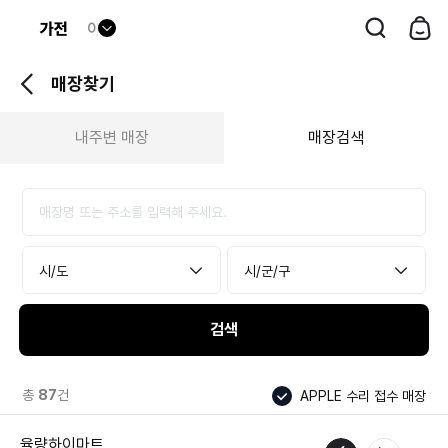
드
롭
매장찾기
다
운
내주변 매장
매장검색
버
튼
검색
총
87
건
APPLE 수리 접수 매장
율량하이마트
애플
전화연결