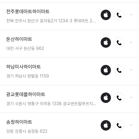
전화 : 041-668-0082
전주롯데마트하이마트
애플
전화연결
팩스 : 050-2222-1541
수리
영업시간 : 금일 10:30~20:30
전북 전주시 완산구 효자동2가 1234-3 롯데마트 2층 하이마트
매장
전화 : 063-226-1400
둔산하이마트
애플
전화연결
팩스 : 05023331209
수리
영업시간 : 금일 10:00~22:00
대전 서구 둔산동 962
매장
전화 : 042-485-5544
하남미사하이마트
애플
전화연결
팩스 : 050-2222-1530
수리
영업시간 : 금일 10:30~20:30
경기 하남시 망월동 1159
매장
전화 : 031-8027-6812
광교롯데몰하이마트
애플
전화연결
팩스 : 05023331504
수리
영업시간 : 금일 10:00~20:00
경기 수원시 영통구 이의동 1338 광교센트럴푸르지오시티
매장
전화 : 031-895-4284
송정하이마트
애플
전화연결
팩스 : 05023331542
수리
영업시간 : 금일 10:30~21:00
강원 강릉시 송정동 622
매장