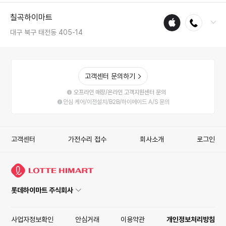
전화 : 033-651-5700
칠곡하이마트
애플
전화연결
팩스 : 050-2222-1144
수리
영업시간 : 금일 10:30~20:30
대구 북구 태전동 405-14
매장
전화 : 053-326-2233
팩스 : 050-2222-1620
고객센터 문의하기
영업시간 : 금일 10:30~20:30
오프라인 매장/온라인 고객지원센터 문의
안심 케어/이전설치/B2B/하이메이드 A/S 문의
고객센터
가전수리 접수
회사소개
로그인
롯데하이마트 주식회사
사업자정보확인
안심거래
이용약관
개인정보처리방침