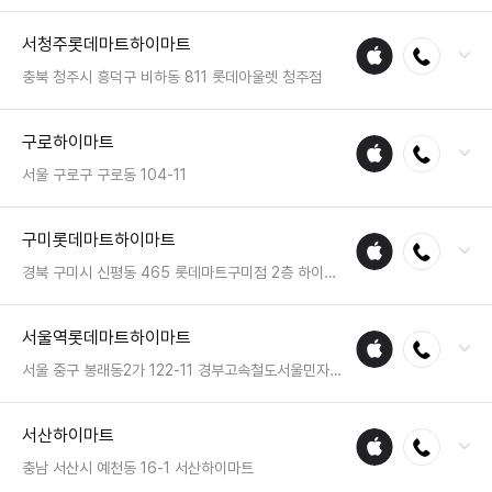
전화 : 031-405-9030
서청주롯데마트하이마트
애플
전화연결
팩스 : 050-2222-0975
수리
영업시간 : 금일 10:30~20:30
충북 청주시 흥덕구 비하동 811 롯데아울렛 청주점
매장
전화 : 043-231-5500
구로하이마트
애플
전화연결
팩스 : 05023331216
수리
영업시간 : 금일 10:00~22:00
서울 구로구 구로동 104-11
매장
전화 : 02-861-6677
구미롯데마트하이마트
애플
전화연결
팩스 : 050-2222-0381
수리
영업시간 : 금일 10:30~20:30
경북 구미시 신평동 465 롯데마트구미점 2층 하이마트
매장
전화 : 054-463-4989
서울역롯데마트하이마트
애플
전화연결
팩스 : 05023331221
수리
영업시간 : 금일 10:00~22:00
서울 중구 봉래동2가 122-11 경부고속철도서울민자역사 롯데마트서울역점 3층 롯데하이마트
매장
전화 : 02-392-6800
서산하이마트
애플
전화연결
팩스 : 05023331220
수리
영업시간 : 금일 10:00~22:00
충남 서산시 예천동 16-1 서산하이마트
매장