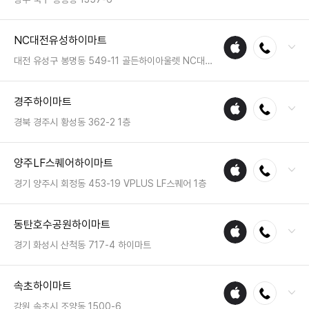
매장
전화 : 062-575-1300
NC대전유성하이마트
애플
전화연결
팩스 : 050-2222-1554
수리
영업시간 : 금일 10:30~20:30
대전 유성구 봉명동 549-11 골든하이아울렛 NC대전유성백화점 8층
매장
전화 : 042-710-0790
경주하이마트
애플
전화연결
팩스 : 05023331543
수리
영업시간 : 금일 10:30~21:00
경북 경주시 황성동 362-2 1층
매장
전화 : 054-771-5444
양주LF스퀘어하이마트
애플
전화연결
팩스 : 05023331561
수리
영업시간 : 금일 10:00~20:00
경기 양주시 회정동 453-19 VPLUS LF스퀘어 1층
매장
전화 : 031-858-3800
동탄호수공원하이마트
애플
전화연결
팩스 : 050-2333-1348
수리
영업시간 : 금일 10:00~22:00
경기 화성시 산척동 717-4 하이마트
매장
전화 : 031-831-8714
속초하이마트
애플
전화연결
팩스 : 05023331544
수리
영업시간 : 금일 10:00~20:00
강원 속초시 조양동 1500-6