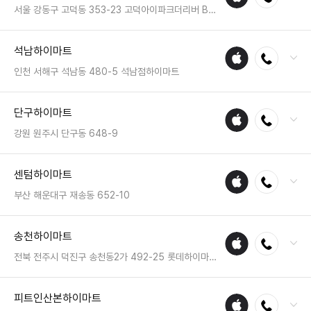
수리
영업시간 : 금일 10:30~20:30
서울 강동구 고덕동 353-23 고덕아이파크더리버 B1층
매장
전화 : 02-6956-4461
석남하이마트
애플
전화연결
팩스 : 05023331519
수리
영업시간 : 금일 10:30~21:00
인천 서해구 석남동 480-5 석남점하이마트
매장
전화 : 032-574-4300
단구하이마트
애플
전화연결
팩스 : 050-2222-0958
수리
영업시간 : 금일 10:30~20:30
강원 원주시 단구동 648-9
매장
전화 : 033-766-4123
센텀하이마트
애플
전화연결
팩스 : 050-2222-1146
수리
영업시간 : 금일 10:30~20:30
부산 해운대구 재송동 652-10
매장
전화 : 051-784-0089
송천하이마트
애플
전화연결
팩스 : 050-2222-1748
수리
영업시간 : 금일 10:30~20:30
전북 전주시 덕진구 송천동2가 492-25 롯데하이마트 송천점
매장
전화 : 063-272-2100
피트인산본하이마트
애플
전화연결
팩스 : 050-2222-1497