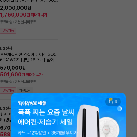
록
㎥+ 18.7㎥] 실외기포함 [전국설
실외기포함 [전국기본설치비 
2,000,000
1,401,000
원
원
치비동일]
1,760,000
1,232,880
원
최대혜택가
원
최대혜택가
무료배송
기본설치비무료
무료배송
기본설치비무료
구독가능
구독가능
가전보험
LG전자
LG전자
오브제컬렉션 벽걸이 에어컨 SQ0
[에너지효율1등급] LG전자 
6EA1WCS [냉방 18.7㎥] 실외기
브제컬렉션 제습기 18L DQ
포함 [전국설치비동일]
EGA
570,000
20
%
569,000
원
원
501,600
500,720
원
최대혜택가
원
최대혜택가
무료배송
기본설치비무료
무료배송
모레(월) 8/10 설치 가능
구독가능
가전보험
구독가능
가전보험
1
/
9
LG전자
푹푹 찌는 요즘 날씨
휘센 벽걸이에어컨 SQ06FA1WD
LG전자
S (냉방18.7㎡) 실외기포함 [전국
에어컨·제습기 세일
[에너지효율1등급] LG 25년
기본설치비 포함]
센 제습기 20L DQ205P
670,000
원
카드 ~12%할인 + 36개월 무이자
지
10
%
599,000
589,600
원
원
최대혜택가