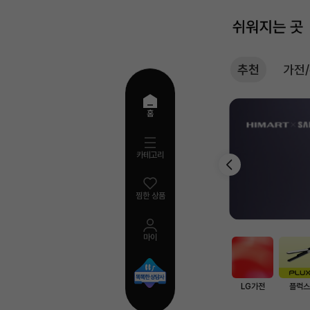
추천
가전
추
홈
천
카테고리
찜한 상품
마이
AI
검
색
LG가전
플럭