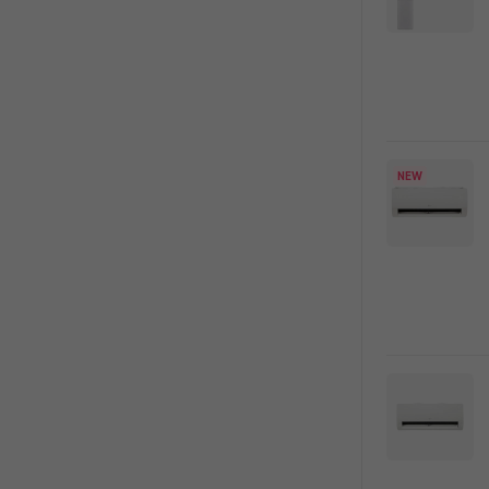
록
NEW
오래된 세탁기
분해청소로 새 것처럼!
에어컨/세탁기 청소 최대 18%