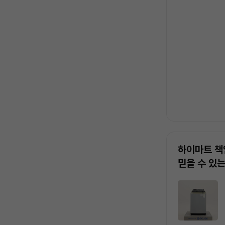
록
하이마트 책
믿을 수 있
상
품
목
록