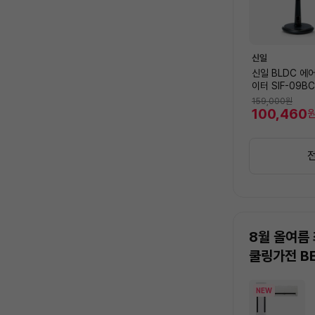
신일
신일 BLDC 에
이터 SIF-09B
하좌우회전/AU
159,000
원
드/밝기조절디스
100,460
8월 올여름
쿨링가전 B
상
NEW
품
목