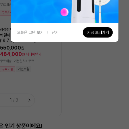
527,120
원
최대혜택가
무료배송
기본설치비무료
무료배송
구독가능
가전보험
모레(월) 8/10 설치 가능
구독가능
가전보험
삼성전자
오늘은 그만 보기
닫기
지금 보러가기
벽걸이에어컨 AR06D1150HZS
(18.7㎡) 실외기포함 [전국기본설
LG전자
NEW
치비 포함]
오브제 컬렉션 칸 2in1 에어컨
550,000
원
8GK1HL2 (일반배관) [냉방 
484,000
원
최대혜택가
㎥+18.7㎥] 실외기포함 [
1,990,000
원
무료배송
기본설치비무료
비동일]
1,751,200
원
최대혜택가
구독가능
가전보험
무료배송
기본설치비무료
구독가능
1
/
3
은 인기 상품이에요!
가장 많이 담은 상품이에요!