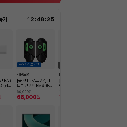
특가
12
:
48
:
24
하이라이트세일
하이라이트세일
하이라이트세일
품절임박
1대 남음
사운드본
LG전자
LG전자
 EAR
[클릭다운로드쿠폰]사운
[타임 특가] LG 스탠바
LG전자 전자레인
D (냉방
드본 런오프 EMS 슬리
이미2 MAX 신모델 (32
L.,에센스 화이트
국기본설치
퍼형 저주파 안마기 다리
LX6BKGA, 80cm)
25HD
89,000
원
1,290,000
원
306,000
원
종아리 허벅지 발바닥마
68,000
1,110,200
248,800
원
원
원
사지 발 마사지기