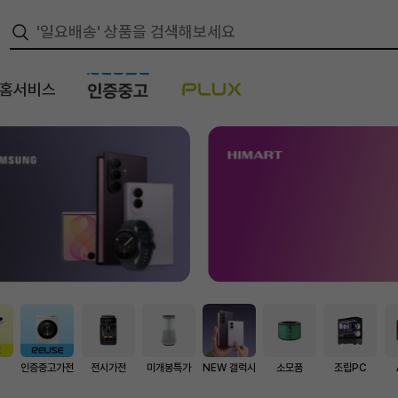
/홈서비스
스
인증중고가전
전시가전
미개봉특가
NEW 갤럭시
소모품
조립PC