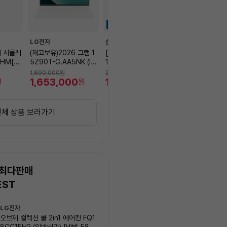
하이라이트세일
하이라이트세일
LG전자
삼성전자
코지마
어 서큘레
(재고보유)2026 그램 1
[자급제]갤럭시S26U[5
[카드혜택확인가
CHM[상
5Z90T-G.AA5NK (In
12GB][스카이블루][S
지마 안마의자 에
TO모
tel Ultra5/16GB/256
M-S948N]
MC-X2700 +
1,890,000
원
2,050,400
원
1,905,000
원
플레이]
GB/39.6cm(15.6) FH
1,653,000
1,888,380
뷰 목온열기(~8/
1,505,60
원
원
원
D IPS/Win11/에센스화
이트)
전체 상품 보러가기
 최다판매
EST
상
LG전자
삼성전자
품
오브제 컬렉션 쿨 2in1 에어컨 FQ1
Q9000 (일반배관) 스탠드
목
8GC1EH2 (일반배관) [냉방 58.5
AF60F17D11BS (냉방 56