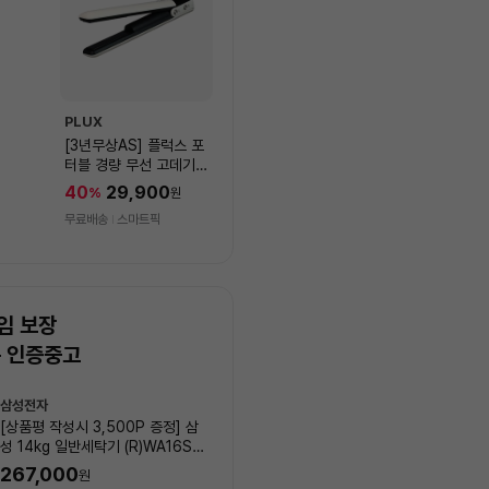
PLUX
[3년무상AS] 플럭스 포
터블 경량 무선 고데기
PLX-HIF40WLIV
40
29,900
%
원
무료배송
스마트픽
임 보장
는 인증중고
상
삼성전자
LG전자
품
[상품평 작성시 3,500P 증정] 삼
[상품평 작성시 3,500P 증정
목
성 14kg 일반세탁기 (R)WA16SS
19kg 일반세탁기 (R)WA20
록
6N_00001
_00003
267,000
45
%
405,000
원
원