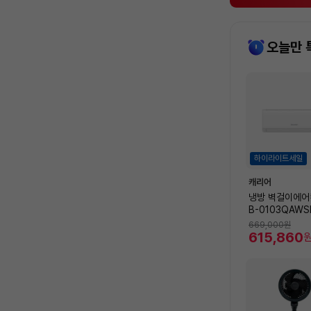
오늘만 
상
품
목
록
하이라이트세일
캐리어
냉방 벽걸이에어컨
B-0103QAWS
32.5㎡) [전
669,000
원
비 포함]
615,860