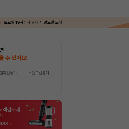
면
을 수 있어요!
핸디선풍기
스탠드선풍기
보조배터리/ACC
★Apple★