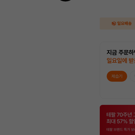
지금 주문하
일요일에 받
제습기
상
품
목
록