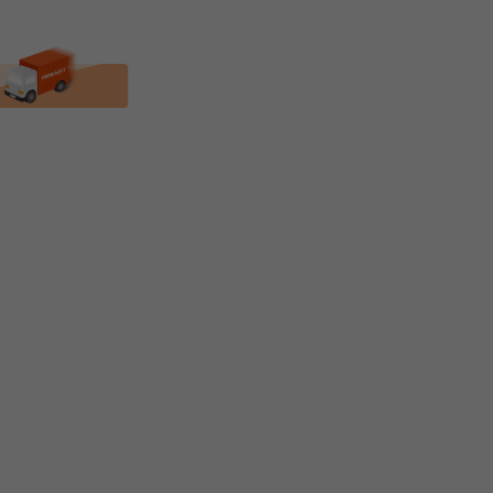
★PLUX★