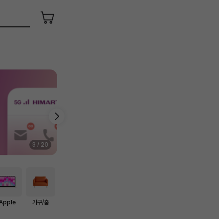
장
바
구
니
4
/
20
Apple
가구/홈