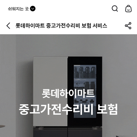
드
롭
롯데하이마트 중고가전수리비 보험 서비스
다
운
버
튼