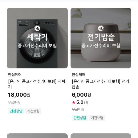
안심케어
안심케어
[온라인 중고가전수리비보험] 세탁
[온라인 중고가전수리비보험] 전기
기
밥솥
18,000
6,000
원
원
5.0
(1)
무료배송
무료배송
간편상담
가전보험
간편상담
가전보험