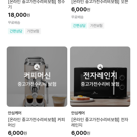
[온라인 중고가전수리비보험] 정수
[온라인 중고가전수리비보험] 오븐
기
6,000
원
18,000
원
무료배송
무료배송
간편상담
가전보험
간편상담
가전보험
안심케어
안심케어
[온라인 중고가전수리비보험] 커피
[온라인 중고가전수리비보험] 전자
머신
레인지
6,000
6,000
원
원