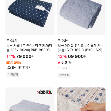
보국전자
보국전자
보국 겨울나무 안심세탁 전기요(더
보국 에어셀 전기요 바이올렛 가든
블-135x180cm) BKB-8609D
(더블) BKB-1621D (BKB-1621)
11%
79,000
13%
69,900
원
원
5.0
(1)
일요배송
(토) 19시까지 결제 시
무료배송
가전보험
가전보험