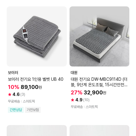
보이러
대원
보이러 전기요 1인용 벨벳 UB 40
대원 전기요 DW-MBC9114D (더
블, 9단계 온도조절, 15시간안전타
10%
89,100
원
이머,물세탁가능)
27%
32,900
원
4.6
(3)
4.9
(10)
무료배송
스마트픽
무료배송
스마트픽
간편상담
가전보험