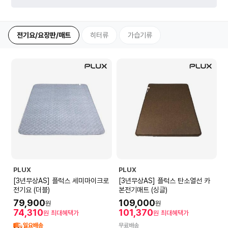
전기요/요장판/매트
히터류
가습기류
PLUX
PLUX
[3년무상AS] 플럭스 세미마이크로
[3년무상AS] 플럭스 탄소열선 카
전기요 (더블)
본전기매트 (싱글)
79,900
109,000
원
원
74,310
101,370
원
최대혜택가
원
최대혜택가
일요배송
무료배송