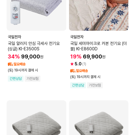
국일전자
국일전자
국일 알러지 안심 극세사 전기요
국일 세미마이크로 카본 전기요 (더
(싱글) KI-E3500S
블) KI-E8600D
34%
99,000
19%
69,900
원
원
5.0
(1)
일요배송
(토) 19시까지 결제 시
일요배송
(토) 19시까지 결제 시
간편상담
가전보험
간편상담
가전보험