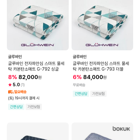
글루바인
글루바인
글루바인 전자파안심 스마트 물세
글루바인 전자파안심 스마트 물세
탁 카본탄소매트 G-792 싱글
탁 카본탄소매트 G-793 더블
8%
82,000
6%
84,000
원
원
5.0
(1)
무료배송
일요배송
간편상담
가전보험
(토) 19시까지 결제 시
간편상담
가전보험