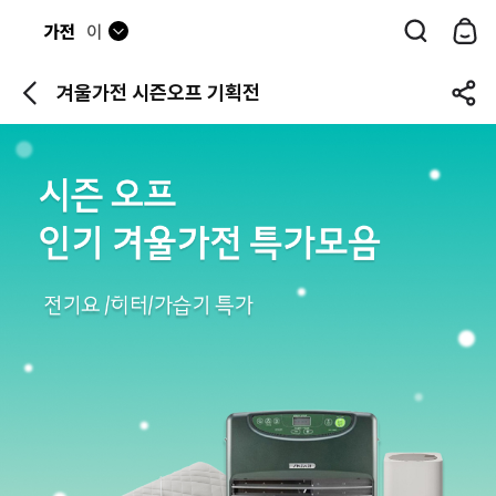
드
롭
겨울가전 시즌오프 기획전
다
운
버
튼