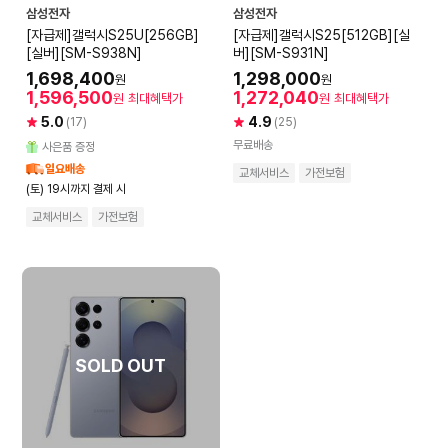
삼성전자
삼성전자
[자급제]갤럭시S25U[256GB]
[자급제]갤럭시S25[512GB][실
[실버][SM-S938N]
버][SM-S931N]
1,698,400
1,298,000
원
원
1,596,500
1,272,040
원
최대혜택가
원
최대혜택가
5.0
4.9
(17)
(25)
무료배송
사은품 증정
일요배송
교체서비스
가전보험
(토) 19시까지 결제 시
교체서비스
가전보험
SOLD OUT