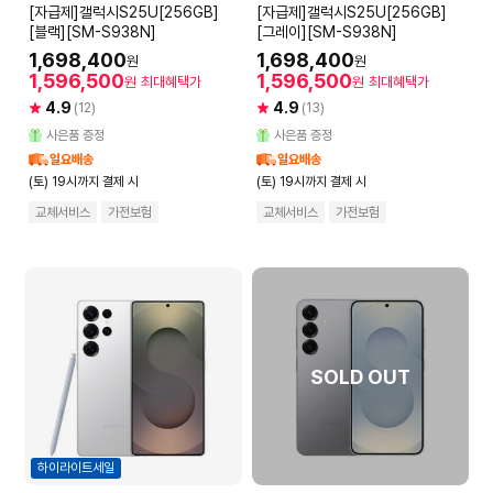
[자급제]갤럭시S25U[256GB]
[자급제]갤럭시S25U[256GB]
[블랙][SM-S938N]
[그레이][SM-S938N]
1,698,400
1,698,400
원
원
1,596,500
1,596,500
원
최대혜택가
원
최대혜택가
4.9
4.9
(12)
(13)
사은품 증정
사은품 증정
일요배송
일요배송
(토) 19시까지 결제 시
(토) 19시까지 결제 시
교체서비스
가전보험
교체서비스
가전보험
SOLD OUT
하이라이트세일