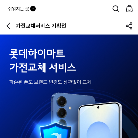
드
롭
가전교체서비스 기획전
다
운
버
튼