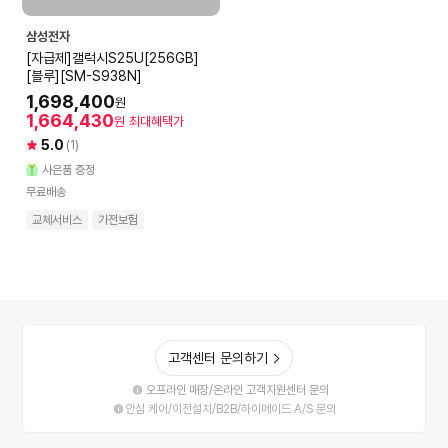
삼성전자
[자급제]갤럭시S25U[256GB]
[블루][SM-S938N]
1,698,400
원
1,664,430
원
최대혜택가
5.0
(1)
사은품 증정
무료배송
교체서비스
가전보험
고객센터 문의하기
오프라인 매장/온라인 고객지원센터 문의
안심 케어/이전설치/B2B/하이메이드 A/S 문의