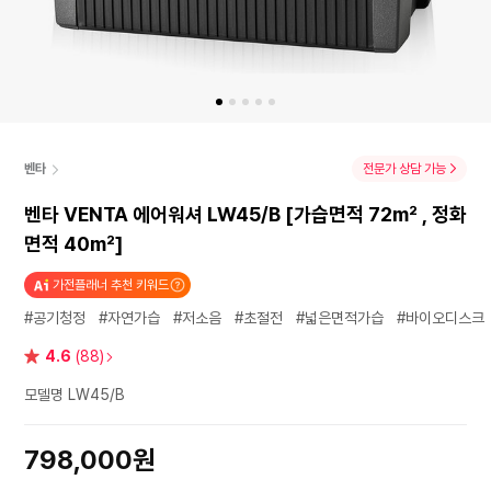
벤타
전문가 상담 가능
벤타 VENTA 에어워셔 LW45/B [가습면적 72m² , 정화
면적 40m²]
가전플래너 추천 키워드
#공기청정
#자연가습
#저소음
#초절전
#넓은면적가습
#바이오디스크
별
4.6
(88)
점
모델명 LW45/B
798,000원