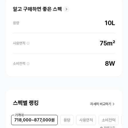
알고 구매하면 좋은 스펙
10L
용량
75m²
사용면적
8W
소비전력
스펙별 랭킹
자세히 비교하기
가격대
718,000~877,000원
용량
사용면적
소비전력
색