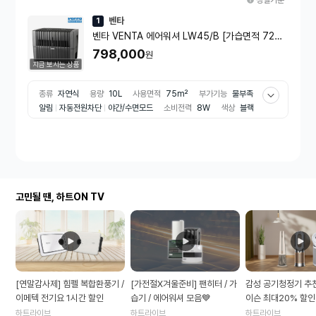
정렬기준
벤타
1
벤타 VENTA 에어워셔 LW45/B [가습면적 72m²
, 정화면적 40m²]
798,000
원
지금 보시는 상품
종류
자연식
용량
10L
사용면적
75m²
부가기능
물부족
알림
자동전원차단
야간/수면모드
소비전력
8W
색상
블랙
계열
고민될 땐, 하트ON TV
[연말감사제] 힘펠 복합환풍기 /
[가전절X겨울준비] 팬히터 / 가
감성 공기청정기 추천
이메텍 전기요 1시간 할인
습기 / 에어워셔 모음💙
이슨 최대20% 할
하트라이브
하트라이브
하트라이브