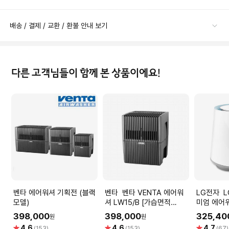
배송 / 결제 / 교환 / 환불 안내 보기
다른 고객님들이 함께 본 상품이에요!
벤타 에어워셔 기획전 (블랙
벤타 벤타 VENTA 에어워
LG전자 LG 퓨리케어 프리
모델)
셔 LW15/B [가습면적
미엄 에어
20m² , 정화면적 10m²]
기 HW50
398,000
398,000
325,40
원
원
별
별
별
4.6
4.6
4.7
(153)
(153)
(67)