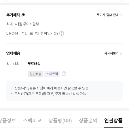
추가혜택 🎉
무이자 할부 안내
최대 6개월 무이자할부
L.POINT 적립 (로그인 후 확인가능)
업체배송
자세히보기
일반배송
무료배송
일반배송
스마트픽
상품/지역/물류 사정에 따라 배송지연 발생할 수 있음
도서산간(제주 포함)의 경우, 추가 배송비 발생 가능
상품정보
스펙비교
상품평(88)
상품문의
연관상품