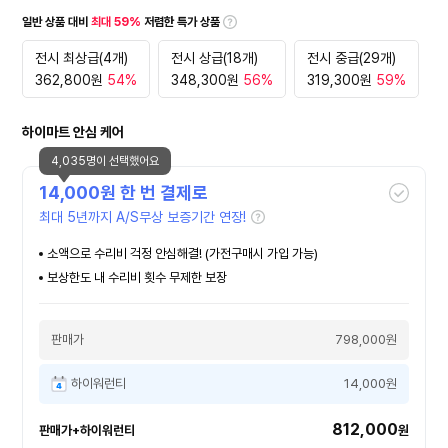
일반 상품 대비
최대 59%
저렴한 특가 상품
전시 최상급(4개)
전시 상급(18개)
전시 중급(29개)
362,800
원
54%
348,300
원
56%
319,300
원
59%
하이마트 안심 케어
4,035명이 선택했어요
14,000
원 한 번 결제로
최대 5년까지 A/S무상 보증기간 연장!
소액으로 수리비 걱정 안심해결! (가전구매시 가입 가능)
보상한도 내 수리비 횟수 무제한 보장
판매가
798,000원
하이워런티
14,000원
812,000
판매가+하이워런티
원