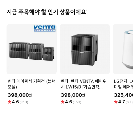
지금 주목해야 할 인기 상품이에요!
벤타 에어워셔 기획전 (블랙
벤타 벤타 VENTA 에어워
LG전자 LG 퓨리케어 프리
모델)
셔 LW15/B [가습면적
미엄 에어
20m² , 정화면적 10m²]
기 HW50
398,000
398,000
325,40
원
원
별
별
별
4.6
4.6
4.7
(153)
(153)
(67)
점
점
점