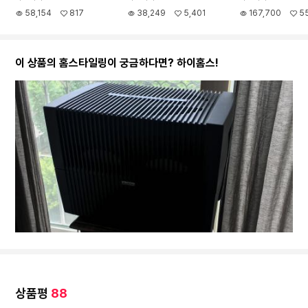
58,154
817
38,249
5,401
167,700
5
이 상품의 홈스타일링이 궁금하다면? 하이홈스!
상품평
88