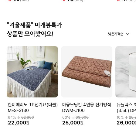
점
점
점
"겨울제품" 미개봉특가
상품만 모아봤어요!
낮은가격순
한미메리노 TP전기요(더블)
대웅모닝컴 4인용 전기방석
듀플렉스 
MES-3130
DWM-J100
(3.5L) D
64
% ↓
62,800
63
% ↓
69,000
10
% ↓
28,
22,000
25,000
26,000
원
원