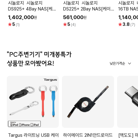
시놀로지 시놀로지
시놀로지 시놀로지
시놀로지 나스 하드디스크
DS925+ 4Bay NAS[케이
DS225+ 2Bay NAS[케이
16TB NA
스][공식총판]
스][공식총판]
HAT3310
1,402,000
561,000
1,140,0
원
원
별
별
별
5
5
3.8
(1)
(4)
(7)
점
점
점
"PC주변기기" 미개봉특가
상품만 모아봤어요!
낮은가격순
Targus 라이트닝 USB 케이
하이메이드 2IN1안드로이드
[맥도도] 