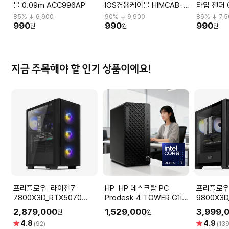
블 0.09m ACC996AP
IOS겸용케이블 HIMCAB-
타입 젠더 
H001
85
% ↓
6,900
90
% ↓
9,900
86
% ↓
7,
990
990
990
원
원
원
지금 주목해야 할 인기 상품이에요!
프리플로우 라이젠7
HP HP 데스크탑 PC
프리플로우 라이
7800X3D_RTX5070
Prodesk 4 TOWER G1i
9800X3D
12GB 컴퓨터본체 (ULTRA
울트라7 265 OS미포함
퓨터본체 (
2,879,000
1,529,000
3,999,
원
원
GAMING X7 A57L) AMD
GAMING 
별
별
4.8
4.9
(92)
(139
게이밍컴퓨터 조립PC
AMD 게