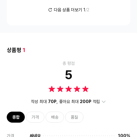
다음 상품 더보기
1
/2
상품평
1
총 평점
5
작성 최대
70P
, 좋아요 최대
200P
적립
종합
가격
배송
품질
가격
싸네요
100%