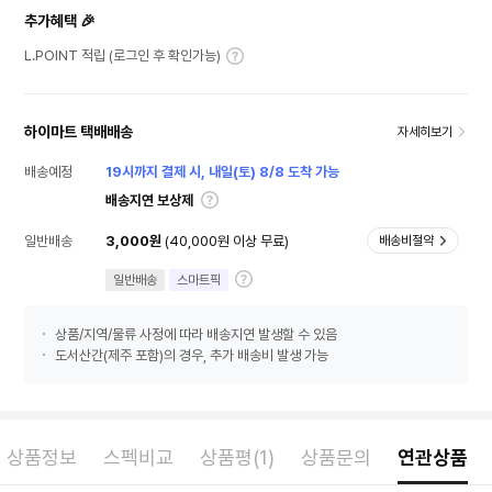
추가혜택 🎉
L.POINT 적립 (로그인 후 확인가능)
하이마트 택배배송
자세히보기
배송예정
19시까지 결제 시, 내일(토) 8/8 도착 가능
배송지연 보상제
일반배송
3,000원
(40,000원 이상 무료)
배송비절약
일반배송
스마트픽
상품/지역/물류 사정에 따라 배송지연 발생할 수 있음
도서산간(제주 포함)의 경우, 추가 배송비 발생 가능
상품정보
스펙비교
상품평(1)
상품문의
연관상품