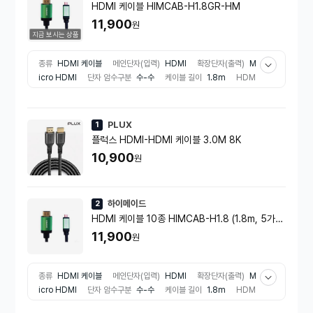
HDMI 케이블 HIMCAB-H1.8GR-HM
11,900
원
지금 보시는 상품
종류
HDMI 케이블
메인단자(입력)
HDMI
확장단자(출력)
M
icro HDMI
단자 암수구분
수-수
케이블 길이
1.8m
HDM
I 버전
1.4버전
PLUX
1
플럭스 HDMI-HDMI 케이블 3.0M 8K
10,900
원
하이메이드
2
HDMI 케이블 10종 HIMCAB-H1.8 (1.8m, 5가지
색상)
11,900
원
종류
HDMI 케이블
메인단자(입력)
HDMI
확장단자(출력)
M
icro HDMI
단자 암수구분
수-수
케이블 길이
1.8m
HDM
I 버전
1.4버전