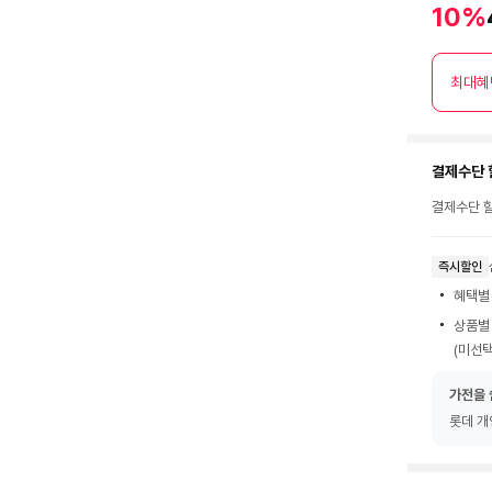
10%
최대혜
결제수단 
결제수단 할
즉시할인
혜택별
상품별
(미선택
가전을 
롯데 개