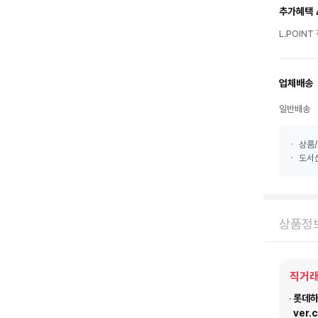
추가혜택 
L.POIN
업체배송
일반배송
상품/
도서산
상품정
직거래
롯데하이
ver.