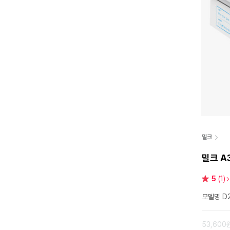
밀크
밀크 A
별
5
(1)
점
모델명 D2
53,600