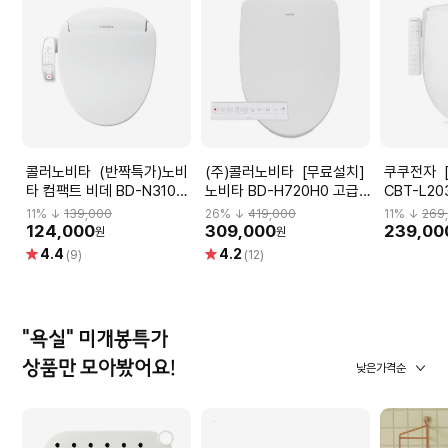
콜러노비타 (반짝특가)노비
(주)콜러노비타 [무료설치]
쿠쿠전자 [기사설치] 비데
타 컴팩트 비데 BD-N310P
노비타 BD-H720H0 고급
CBT-L20
연속온수 직수형 비데
형 3단계 안심 살균(도기 살
필터 비데
11
% ↓
139,000
26
% ↓
419,000
11
% ↓
269
균) 방수비데
124,000
309,000
239,00
원
원
별
별
4.4
4.2
(9)
(12)
점
점
"욕실" 미개봉특가
상품만 모아봤어요!
낮은가격순