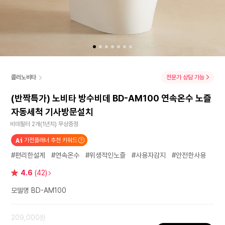
콜러노비타
전문가 상담 가능
(반짝특가) 노비타 방수비데 BD-AM100 연속온수 노즐
자동세척 기사방문설치
비데필터 2개(1년치) 무상증정
가전플래너 추천 키워드
#편리한설계
#연속온수
#위생적인노즐
#사용자감지
#안전한사용
별
4.6
(42)
점
모델명 BD-AM100
209,000원