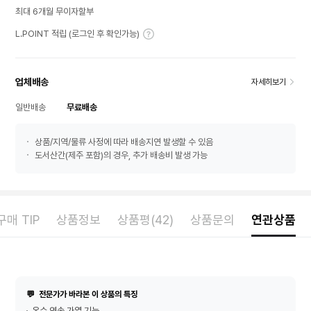
최대 6개월 무이자할부
L.POINT 적립 (로그인 후 확인가능)
업체배송
자세히보기
일반배송
무료배송
상품/지역/물류 사정에 따라 배송지연 발생할 수 있음
도서산간(제주 포함)의 경우, 추가 배송비 발생 가능
매 TIP
상품정보
상품평(42)
상품문의
연관상품
💬
전문가가 바라본 이 상품의 특징
온수 연속 가열 기능.