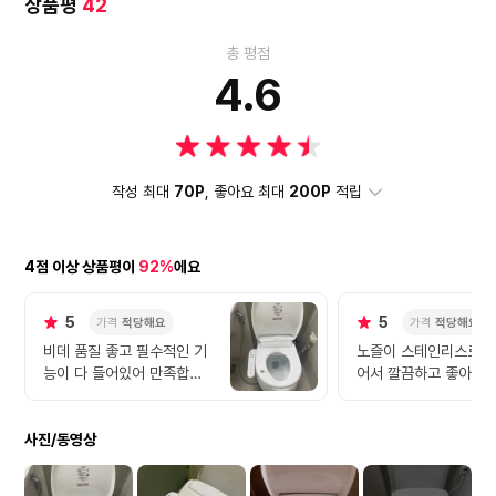
상품평
42
총 평점
4.6
작성 최대
70P
, 좋아요 최대
200P
적립
4점 이상 상품평이
92%
에요
5
5
가격
적당해요
가격
적당해요
비데 품질 좋고 필수적인 기
노즐이 스테인리스로 
능이 다 들어있어 만족합니
어서 깔끔하고 좋아요
다. 조금 비싸다고 느껴지지
만 몸에 닿는 중요한 가전이
사진/동영상
고 자주 사용하기에 적당한
것 같습니다. 추천드려요