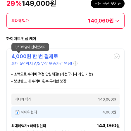
29%
149,000원
모든 쿠폰 보기
140,060원
최대혜택가
하이마트 안심 케어
1,505명이 선택했어요
4,000
원 한 번 결제로
최대 5년까지 A/S무상 보증기간 연장!
소액으로 수리비 걱정 안심해결! (가전구매시 가입 가능)
보상한도 내 수리비 횟수 무제한 보장
최대혜택가
140,060원
하이워런티
4,000원
144,060
최대혜택가+하이워런티
원