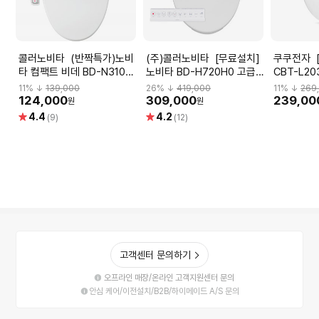
콜러노비타 (반짝특가)노비
(주)콜러노비타 [무료설치]
쿠쿠전자 [기사설치] 비데
타 컴팩트 비데 BD-N310P
노비타 BD-H720H0 고급
CBT-L20
연속온수 직수형 비데
형 3단계 안심 살균(도기 살
필터 비데
11
% ↓
139,000
26
% ↓
419,000
11
% ↓
269
균) 방수비데
124,000
309,000
239,00
원
원
별
별
4.4
4.2
(9)
(12)
점
점
고객센터 문의하기
오프라인 매장/온라인 고객지원센터 문의
안심 케어/이전설치/B2B/하이메이드 A/S 문의