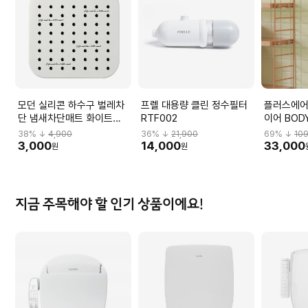
모던 실리콘 하수구 벌레차
프렐 대용량 클린 정수필터
플러스에어
단 냄새차단매트 화이트
RTF002
이어 BODY
MNA000002
38
% ↓
4,900
36
% ↓
21,900
69
% ↓
10
3,000
14,000
33,000
원
원
지금 주목해야 할 인기 상품이에요!