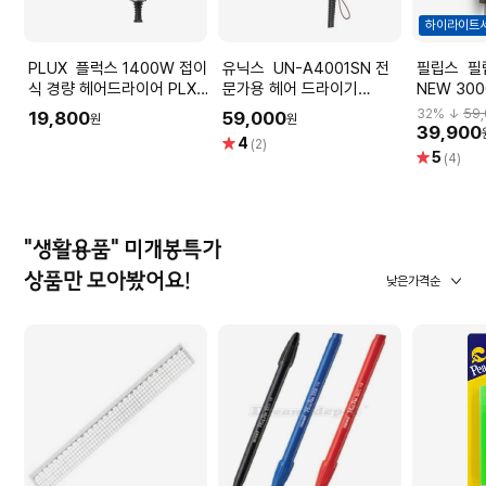
하이라이트
PLUX 플럭스 1400W 접이
유닉스 UN-A4001SN 전
필립스 필립스 드라이어
식 경량 헤어드라이어 PLX-
문가용 헤어 드라이기
NEW 30
HD1400DCWH
BLDC 드라이기 SUPER D+
BHD321/
32
% ↓
59
19,800
59,000
원
원
골드 메탈
39,900
별
4
(2)
원)
별
5
점
(4)
점
"생활용품" 미개봉특가
상품만 모아봤어요!
낮은가격순