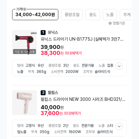
가격대
34,000~42,000원
풍량조절
용도
노즐
무게
정렬기준
유닉스
1
유닉스 드라이기 UN-B1775J (실혜택가 3만7천
원대!)
39,900
원
지금 보시는 상품
38,300
원
최대혜택가
형태
고정식
유선
풍량조절
3단
용도
전문가용
노즐
집중
노즐
무게
365g
소비전력
2000W
조작부
슬라이드식
부가기능
쿨버튼
음이온
저소음
벽걸이고리
필립스
2
필립스 드라이어 NEW 3000 시리즈 BHD321/5
9 1600W 페일 핑크
40,000
원
37,600
원
최대혜택가
형태
고정식
유선
풍량조절
2단
용도
전문가용
노즐
스타
일노즐
무게
350g
소비전력
1600W
조작부
슬라이드식
코드길이
1.6m
부가기능
온도조절
모발손상방지
쿨버튼
음이