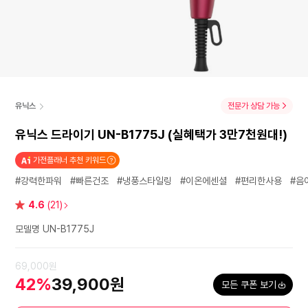
유닉스
전문가 상담 가능
유닉스 드라이기 UN-B1775J (실혜택가 3만7천원대!)
가전플래너 추천 키워드
#강력한파워
#빠른건조
#냉풍스타일링
#이온에센셜
#편리한사용
#음
별
4.6
(21)
점
모델명 UN-B1775J
69,000원
42%
39,900원
모든 쿠폰 보기