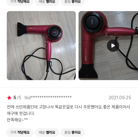
가격
적당해요
배송
빨라요
품질
좋아요
5
5
tkd*******************
2021.09.25
전에 쓰던제품인데 고장나서 똑같은걸로 다시 주문했어요.좋은 제품이어서
재구매 한겁니다.
만족해요~^^
가격
적당해요
배송
빨라요
품질
좋아요