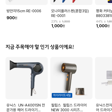
방안자15cm RE-0006
모나미플러스펜(혼합3입)
평화 커터날
RE-0001
8803381
900
원
23
% ↓
1,300
44
% ↓
1,8
1,000
1,000
원
원
지금 주목해야 할 인기 상품이에요!
하이라이트세일
유닉스 UN-A4001SN 전
필립스 필립스 드라이어
유닉스전자(주) 
문가용 헤어 드라이기
NEW 3000 시리즈
어 드라이기