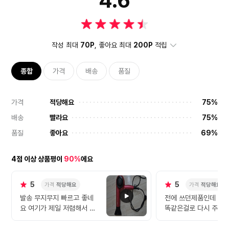
4.6
작성 최대
70P
, 좋아요 최대
200P
적립
종합
가격
배송
품질
가격
적당해요
75%
배송
빨라요
75%
품질
좋아요
69%
4점 이상 상품평이
90%
에요
5
5
가격
적당해요
가격
적당해요
발송 무지무지 빠르고 좋네
전에 쓰던제품인데 고
요 여기가 제일 저렴해서 구
똑같은걸로 다시 주문
입했어요 저소음이라 추천합
요.좋은 제품이어서 재구매
니다
한겁니다. 만족해요~^^