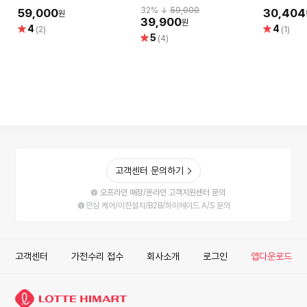
BLDC 드라이기 SUPER D+
BHD321/09 1600W 애쉬
이식
32
% ↓
59,000
59,000
30,404
원
골드 메탈릭(실혜택가 37천
39,900
원
별
별
4
4
(2)
(1)
원)
별
5
점
점
(4)
점
고객센터 문의하기
오프라인 매장/온라인 고객지원센터 문의
안심 케어/이전설치/B2B/하이메이드 A/S 문의
고객센터
가전수리 접수
회사소개
로그인
앱다운로드