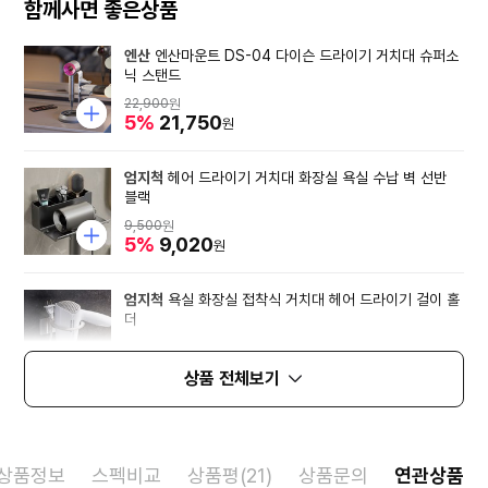
함께사면 좋은상품
엔산
엔산마운트 DS-04 다이슨 드라이기 거치대 슈퍼소
닉 스탠드
22,900
원
5%
21,750
원
엄지척
헤어 드라이기 거치대 화장실 욕실 수납 벽 선반
블랙
9,500
원
5%
9,020
원
엄지척
욕실 화장실 접착식 거치대 헤어 드라이기 걸이 홀
더
14,600
원
5%
13,870
원
상품 전체보기
상품정보
스펙비교
상품평(21)
상품문의
연관상품