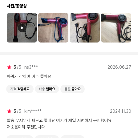
사진/동영상
5
5
ns3***
2026.06.27
파워가 강하여 아주 좋아요
가격
적당해요
배송
빨라요
품질
좋아요
5
5
kim*****
2024.11.30
발송 무지무지 빠르고 좋네요 여기가 제일 저렴해서 구입했어요
저소음이라 추천합니다