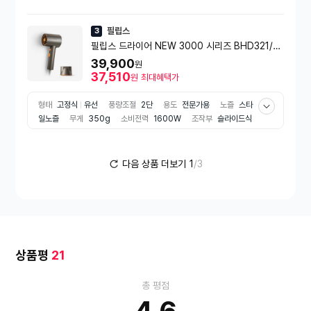
온
필립스
3
필립스 드라이어 NEW 3000 시리즈 BHD321/0
9 1600W 애쉬골드 메탈릭(실혜택가 37천원)
39,900
원
37,510
원
최대혜택가
형태
고정식
유선
풍량조절
2단
용도
전문가용
노즐
스타
일노즐
무게
350g
소비전력
1600W
조작부
슬라이드식
코드길이
1.6m
부가기능
온도조절
모발손상방지
쿨버튼
음이
온
다음 상품 더보기
1
/3
상품평
21
총 평점