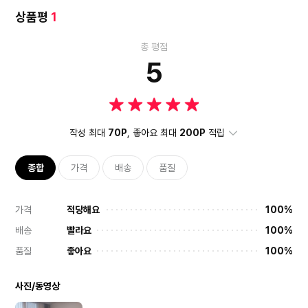
상품평
1
총 평점
5
작성 최대
70P
, 좋아요 최대
200P
적립
종합
가격
배송
품질
가격
적당해요
100%
배송
빨라요
100%
품질
좋아요
100%
사진/동영상