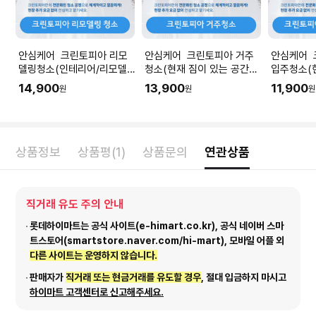
안심케어 크린토피아 리모
안심케어 크린토피아 거주
안심케어 
델링청소(인테리어/리모델
청소(현재 짐이 있는 공간청
입주청소(
링 공사 직후) I 공간 평수에
소) I 공간 평수에 맞춰 수량
청소) I 
14,900
13,900
11,900
원
원
원
맞춰 수량을 입력해주세요.
을 입력해주세요.
량을 입력
상품정보
상품평(1)
상품문의
연관상품
직거래 유도 주의 안내
롯데하이마트는 공식 사이트(e-himart.co.kr), 공식 네이버 스마
트스토어(smartstore.naver.com/hi-mart), 모바일 어플 외
다른 사이트는 운영하지 않습니다.
판매자가
직거래 또는 현금거래를 유도할 경우
, 절대 입금하지 마시고
하이마트 고객센터로 신고해주세요.