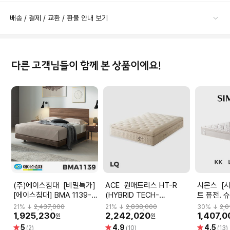
배송 / 결제 / 교환 / 환불 안내 보기
다른 고객님들이 함께 본 상품이에요!
(주)에이스침대 [비밀특가]
ACE 원매트리스 HT-R
시몬스 [시몬스] 뷰티레스
[에이스침대] BMA 1139-N
(HYBRID TECH-
트 퓨전. 
HT-L등급/LQ(퀸사이즈)
RED)/LQ(퀸사이즈) _아이
21
% ↓
2,437,000
21
% ↓
2,838,000
30
% ↓
2,0
보리
1,925,230
2,242,020
1,407,0
원
원
별
별
별
5
4.9
4.5
(2)
(10)
(13)