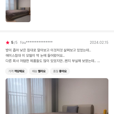
5
5
fou***************
2024.02.15
방이 좁아 낮은 침대로 알아보고 이것저것 살펴보고 있었는데..
에이스침대 이 모델이 딱 눈에 들어왔어요..
다른 회사 저렴한 제품들도 많이 있었지만..왠지 부실해 보였는데..
이 제품은 일단, 튼튼해 보이고 안정감도 있어 보이고..
무엇보다 디자인이 심플하면서 맘에 들었어요..
가격
적당해요
배송
빨라요
품질
좋아요
칼라는 마지막까지 고민하다 그레이로 샀는데..
집안 커튼이랑 러그랑 조화가 잘되서 너무 좋았어요..
메트리스도 정말 편안하고 좋은데..
전체적으로 마음에 꼭 들어서인지 잠도 잘들고,,
일어나서도 전보다 더 좋은 컨디션 느낌이예요..
기사님꼐서 여러가지 설명도 해주셨는데..
여름, 겨울..