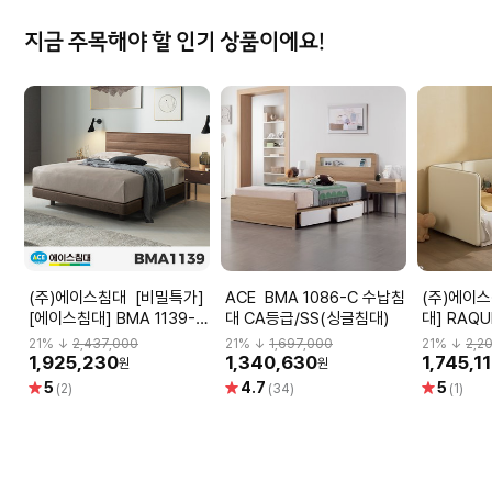
지금 주목해야 할 인기 상품이에요!
(주)에이스침대 [비밀특가]
ACE BMA 1086-C 수납침
(주)에이스침대 
[에이스침대] BMA 1139-N
대 CA등급/SS(싱글침대)
대] RAQU
HT-L등급/LQ(퀸사이즈)
등급/SS
21
% ↓
2,437,000
21
% ↓
1,697,000
21
% ↓
2,2
1,925,230
1,340,630
1,745,1
원
원
별
별
별
5
4.7
5
(2)
(34)
(1)
점
점
점