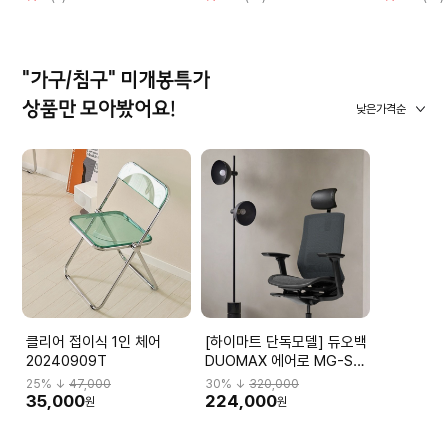
점
점
점
"가구/침구" 미개봉특가
상품만 모아봤어요!
낮은가격순
클리어 접이식 1인 체어
[하이마트 단독모델] 듀오백
20240909T
DUOMAX 에어로 MG-S-
L2 DBBMGHL3NMBN-
25
% ↓
47,000
30
% ↓
320,000
M59BK
35,000
224,000
원
원