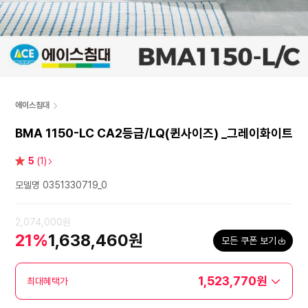
에이스침대
BMA 1150-LC CA2등급/LQ(퀸사이즈) _그레이화이트
별
5
(1)
점
모델명 0351330719_0
2,074,000원
21%
1,638,460원
모든 쿠폰 보기
1,523,770원
최대혜택가