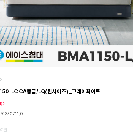
1150-LC CA등급/LQ(퀸사이즈) _그레이화이트
4)
51330711_0
000원