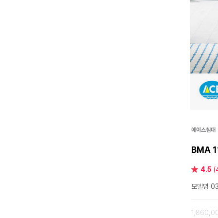
에이스침대
BMA 
별
4.5
(
점
모델명 03
1,860,