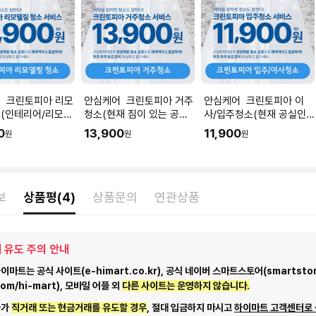
 크린토피아 리모
안심케어 크린토피아 거주
안심케어 크린토피아 이
(인테리어/리모델
청소(현재 짐이 있는 공간
사/입주청소(현재 공실인
직후) I 공간 평수
청소) I 공간 평수에 맞춰
공간청소) I 공간 평수에 맞
0
13,900
11,900
원
원
원
 수량을 입력해주세
수량을 입력해주세요.
춰 수량을 입력해주세요.
보
상품평(4)
상품문의
연관상품
 유도 주의 안내
마트는 공식 사이트(e-himart.co.kr), 공식 네이버 스마트스토어(smartstor
com/hi-mart), 모바일 어플 외
다른 사이트는 운영하지 않습니다.
자가
직거래 또는 현금거래를 유도할 경우
, 절대 입금하지 마시고
하이마트 고객센터로