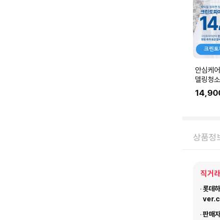
안심케어
델링청소
링 공사 
14,90
에 맞춰
요.
상품정
직거래
롯데하이
ver.
판매