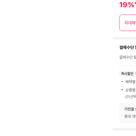
19%
최대혜
결제수단 
결제수단 할
즉시할인
혜택별
상품별
(미선택
가전을 
롯데 개