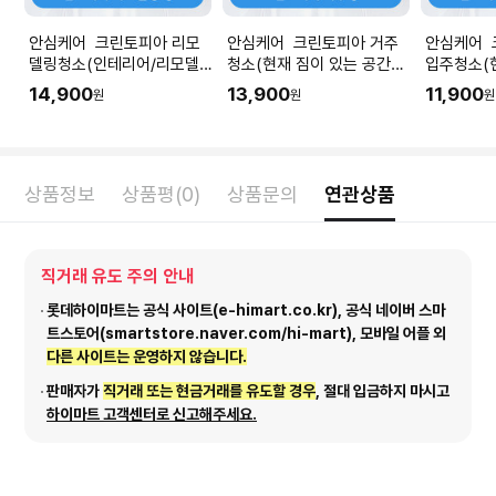
안심케어 크린토피아 리모
안심케어 크린토피아 거주
안심케어 
델링청소(인테리어/리모델
청소(현재 짐이 있는 공간청
입주청소(
링 공사 직후) I 공간 평수에
소) I 공간 평수에 맞춰 수량
청소) I 
14,900
13,900
11,900
원
원
원
맞춰 수량을 입력해주세요.
을 입력해주세요.
량을 입력
상품정보
상품평(0)
상품문의
연관상품
직거래 유도 주의 안내
롯데하이마트는 공식 사이트(e-himart.co.kr), 공식 네이버 스마
트스토어(smartstore.naver.com/hi-mart), 모바일 어플 외
다른 사이트는 운영하지 않습니다.
판매자가
직거래 또는 현금거래를 유도할 경우
, 절대 입금하지 마시고
하이마트 고객센터로 신고해주세요.