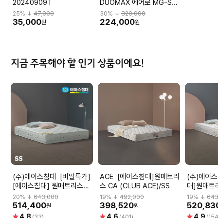
20240909T
DUOMAX 에어로 MG-S-
L2 DBBMGHL3NMBN-
25
% ↓
47,000
30
% ↓
320,000
M59BK
35,000
224,000
원
원
지금 주목해야 할 인기 상품이에요!
(주)에이스침대 [비밀특가]
ACE [에이스침대]원매트리
(주)에이스침대 
[에이스침대] 원매트리스
스 CA (CLUB ACE)/SS
대]원매트리
CA2(CLUB ACE2)/SS(슈
ACE2)/S
20
% ↓
643,000
19
% ↓
492,000
19
% ↓
643
퍼싱글사이즈)
514,400
398,520
520,83
원
원
별
별
별
4.8
4.6
4.9
(33)
(401)
(154