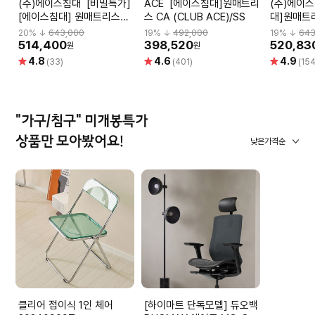
(주)에이스침대 [비밀특가]
ACE [에이스침대]원매트리
(주)에이스침대 
[에이스침대] 원매트리스
스 CA (CLUB ACE)/SS
대]원매트리
CA2(CLUB ACE2)/SS(슈
ACE2)/S
20
% ↓
643,000
19
% ↓
492,000
19
% ↓
643
퍼싱글사이즈)
514,400
398,520
520,83
원
원
별
별
별
4.8
4.6
4.9
(33)
(401)
(154
점
점
점
"가구/침구" 미개봉특가
상품만 모아봤어요!
낮은가격순
클리어 접이식 1인 체어
[하이마트 단독모델] 듀오백