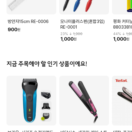
방안자15cm RE-0006
모나미플러스펜(혼합3입)
평화 커터날
RE-0001
8803381
900
원
23
% ↓
1,300
44
% ↓
1,8
1,000
1,000
원
원
지금 주목해야 할 인기 상품이에요!