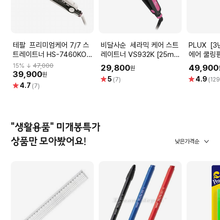
테팔 프리미엄케어 7/7 스
비달사순 세라믹 케어 스트
PLUX [3년무상AS] 플럭스
트레이트너 HS-7460KO
레이트너 VS932K [25mm
에어 쿨링펌
HS7460 [캐시미어 케라틴
열판 / 6단계 온도조절 / 회
HIF01CLI
15
% ↓
47,000
29,800
49,900
원
코팅 / LED온도표시 / 30초
전식 코드]
39,900
원
별
별
5
4.9
(7)
(129
스피드 예열]
별
4.7
점
점
(7)
점
"생활용품" 미개봉특가
상품만 모아봤어요!
낮은가격순