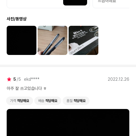
느낌이네요
사진/동영상
5
5
ekd****
2022.12.26
아주 잘 쓰고있습니다 ㅎ
가격
적당해요
배송
적당해요
품질
적당해요