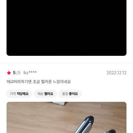
5
5
lks****
2022.12.12
애교머리하기엔 조금 헐거운 느낌이네요
가격
적당해요
배송
빨라요
품질
좋아요