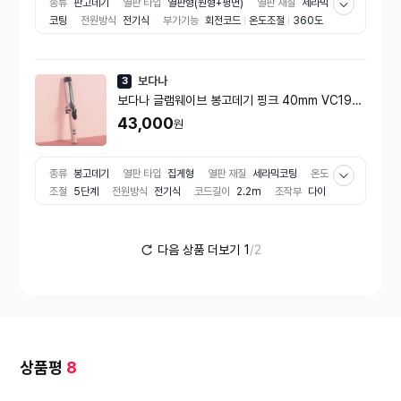
종류
판고데기
열판 타입
열판형(원형+평면)
열판 재질
세라믹
코팅
전원방식
전기식
부가기능
회전코드
온도조절
360도
회전
음이온
벽걸이고리
소비전력
50W
연출헤어
스트레이
트
볼륨
웨이브
안전기능
자동전원종료
열판잠금장치
형태
유선
보다나
3
보다나 글램웨이브 봉고데기 핑크 40mm VC19LP
KFV VC19LPKFV
43,000
원
종류
봉고데기
열판 타입
집게형
열판 재질
세라믹코팅
온도
조절
5단계
전원방식
전기식
코드길이
2.2m
조작부
다이
얼식
무게
460g
부가기능
회전코드
온도조절
꼬임방지코
드
모발손상방지
소비전력
50W
온도표시
온도표시등
연
출헤어
웨이브
안전기능
자동전원종료
형태
유선
다음 상품 더보기
1
/2
상품평
8