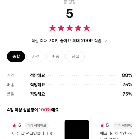
총 평점
5
작성 최대
70P
, 좋아요 최대
200P
적립
종합
가격
배송
품질
가격
적당해요
88%
배송
적당해요
75%
품질
적당해요
75%
4점 이상 상품평이
100%
에요
5
5
가격
적당해요
가격
적당해요
아주 잘 쓰고있습니다 ㅎ
애교머리하기엔 조금 헐거운