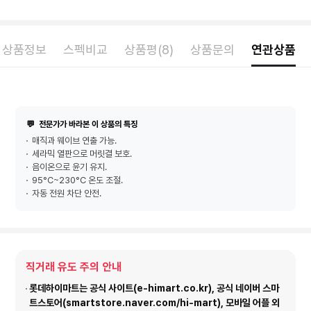
상품정보
스펙비교
상품평(8)
상품문의
연관상품
💬
전문가가 바라본 이 상품의 특징
매직과 웨이브 연출 가능.
세라믹 열판으로 머릿결 보호.
음이온으로 윤기 유지.
95°C~230°C 온도 조절.
자동 전원 차단 안전.
직거래 유도 주의 안내
롯데하이마트는 공식 사이트(e-himart.co.kr), 공식 네이버 스마
트스토어(smartstore.naver.com/hi-mart), 모바일 어플 외