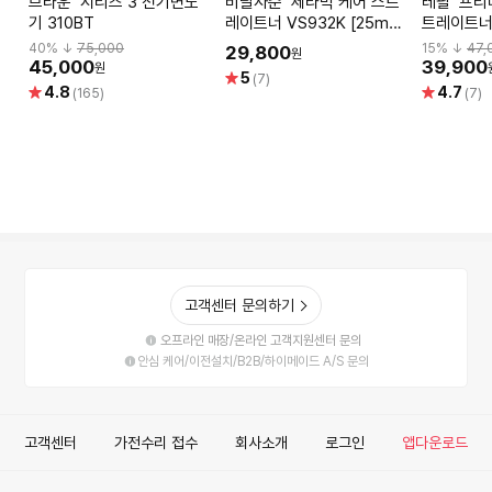
브라운 시리즈 3 전기면도
비달사순 세라믹 케어 스트
테팔 프리미엄케어 7/7 스
기 310BT
레이트너 VS932K [25mm
트레이트너 
열판 / 6단계 온도조절 / 회
HS7460
40
% ↓
75,000
15
% ↓
47,
29,800
원
전식 코드]
코팅 / LE
45,000
39,900
원
별
5
(7)
스피드 예
별
별
4.8
4.7
점
(165)
(7)
점
점
고객센터 문의하기
오프라인 매장/온라인 고객지원센터 문의
안심 케어/이전설치/B2B/하이메이드 A/S 문의
고객센터
가전수리 접수
회사소개
로그인
앱다운로드