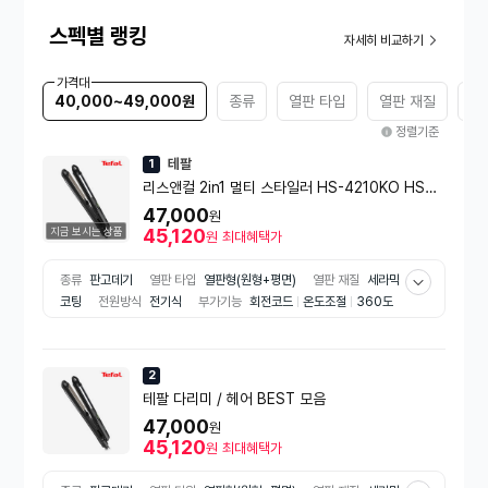
스펙별 랭킹
자세히 비교하기
가격대
40,000~49,000원
종류
열판 타입
열판 재질
소
정렬기준
테팔
1
리스앤컬 2in1 멀티 스타일러 HS-4210KO HS42
10 (스트레이트열판+커브플레이트, 편리한 온도확
47,000
원
인, 자동 전원차단기능)
지금 보시는 상품
45,120
원
최대혜택가
종류
판고데기
열판 타입
열판형(원형+평면)
열판 재질
세라믹
코팅
전원방식
전기식
부가기능
회전코드
온도조절
360도
회전
음이온
벽걸이고리
소비전력
50W
연출헤어
스트레이
트
볼륨
웨이브
안전기능
자동전원종료
열판잠금장치
형태
유선
2
테팔 다리미 / 헤어 BEST 모음
47,000
원
45,120
원
최대혜택가