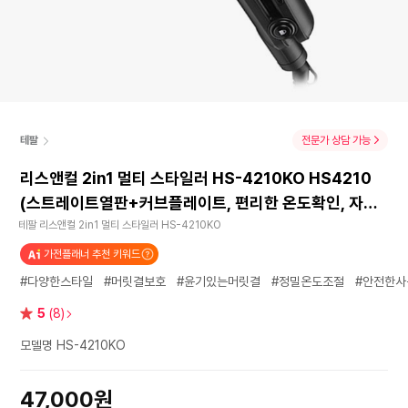
테팔
전문가 상담 가능
리스앤컬 2in1 멀티 스타일러 HS-4210KO HS4210
(스트레이트열판+커브플레이트, 편리한 온도확인, 자동
전원차단기능)
테팔 리스앤컬 2in1 멀티 스타일러 HS-4210KO
가전플래너 추천 키워드
#다양한스타일
#머릿결보호
#윤기있는머릿결
#정밀온도조절
#안전한사
별
5
(8)
점
모델명 HS-4210KO
47,000원