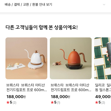
배송 / 결제 / 교환 / 환불 안내 보기
다른 고객님들이 함께 본 상품이에요!
브뤼스타 브뤼스타 아티산
브뤼스타 브뤼스타 아티산
딜리코 딜리코 커피 원두 전
전기드립포트 프로 600ml
전기드립포트 프로 600ml
동 밀스톤
- 모던화이트
- 네덜란드오렌지
188,000
188,000
49,000
원
원
별
별
별
5
5
5
(2)
(1)
(2)
점
점
점