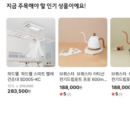
지금 주목해야 할 인기 상품이에요!
하드웰 하드웰 스마트 빨래
브뤼스타 브뤼스타 아티산
브뤼스타 브뤼스타 아티산
건조대 SD005-KC
전기드립포트 프로 600ml
전기드립포트
- 모던화이트
- 네덜란
10
% ↓
315,000
188,000
188,00
원
283,500
원
별
별
5
5
(2)
(1)
점
점