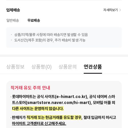
업체배송
자세히보기
일반배송
무료배송
상품/지역/물류 사정에 따라 배송지연 발생할 수 있음
도서산간(제주 포함)의 경우, 추가 배송비 발생 가능
상품정보
상품평(0)
상품문의
연관상품
직거래 유도 주의 안내
롯데하이마트는 공식 사이트(e-himart.co.kr), 공식 네이버 스마
트스토어(smartstore.naver.com/hi-mart), 모바일 어플 외
다른 사이트는 운영하지 않습니다.
판매자가
직거래 또는 현금거래를 유도할 경우
, 절대 입금하지 마시고
하이마트 고객센터로 신고해주세요.