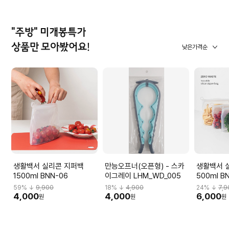
"주방" 미개봉특가
상품만 모아봤어요!
낮은가격순
생활백서 실리콘 지퍼백
만능오프너(오픈형) - 스카
생활백서 
1500ml BNN-06
이그레이 LHM_WD_005
500ml B
59
% ↓
9,900
18
% ↓
4,900
24
% ↓
7,9
4,000
4,000
6,000
원
원
원