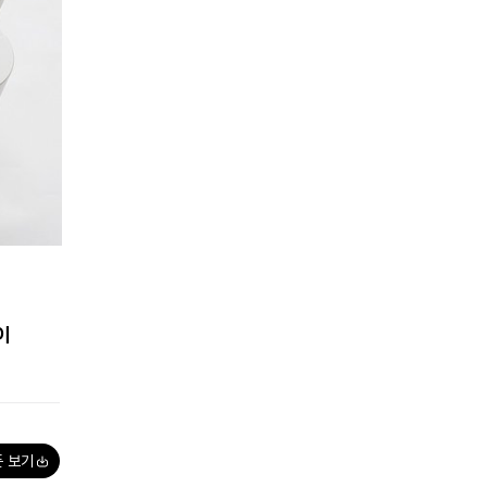
이
폰 보기