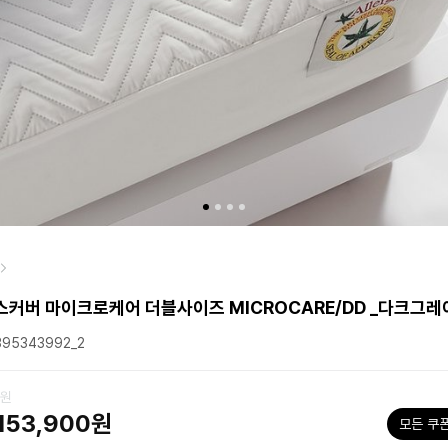
커버 마이크로케어 더블사이즈 MICROCARE/DD _다크그레
95343992_2
0원
153,900원
모든 쿠