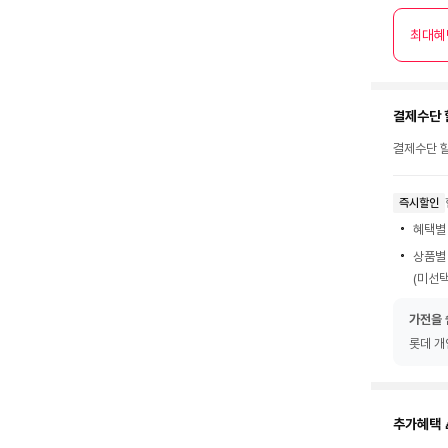
최대혜
결제수단 
결제수단 할
즉시할인
혜택별
상품별
(미선택
가전을 
롯데 개
추가혜택 