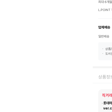
최대 6개
L.POIN
업체배송
일반배송
상품/
도서산
상품정
직거래
롯데하이
ver.