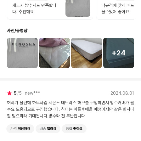
케노사 방수시트 만족합니
딱규격에 맞게 매트릭스
다. 추천해요
을수있어 좋아요
사진/동영상
+24
5
5
new***
2024.08.01
허리가 불편해 하드타입 시몬스 매트리스 허브를 구입하면서 방수커버가 필
수요 도움되므로 구입했습니다. 침대는 이틀후에올 예정이지만 같은 회사니
잘 맞으리라 기대됩니다.방수와 천 무난합니다
가격
적당해요
배송
빨라요
품질
좋아요