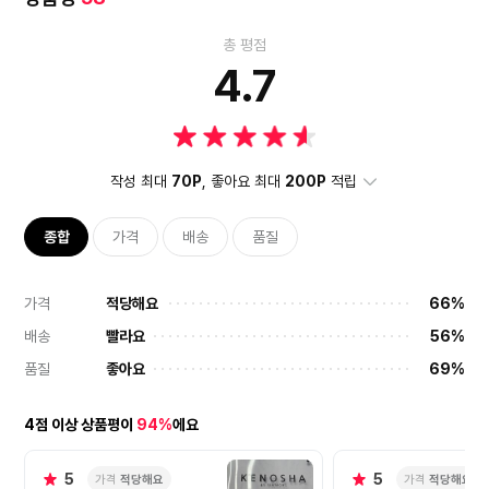
총 평점
4.7
작성 최대
70P
, 좋아요 최대
200P
적립
종합
가격
배송
품질
가격
적당해요
66%
배송
빨라요
56%
품질
좋아요
69%
4점 이상 상품평이
94%
에요
5
5
가격
적당해요
가격
적당해요