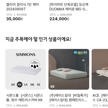
클리어 접이식 1인 체어
[하이마트 단독모델] 듀오백
20240909T
DUOMAX 에어로 MG-S-
L2 DBBMGHL3NMBN-
25
% ↓
47,000
30
% ↓
320,000
M59BK
35,000
224,000
원
원
지금 주목해야 할 인기 상품이에요!
시몬스홈 [시몬스] 시몬스
(주)에이스침대 [비밀특가]
ACE [에이스침대]원매트리
홈. 방수 매트리스커버 KK
[에이스침대] 원매트리스
스 CA (C
CA2(CLUB ACE2)/SS(슈
15
% ↓
100,000
21
% ↓
643,000
21
% ↓
492