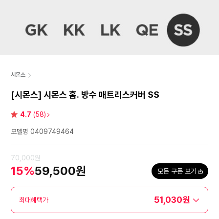
시몬스
[시몬스] 시몬스 홈. 방수 매트리스커버 SS
별
4.7
(58)
점
모델명 0409749464
70,000원
15%
59,500원
모든 쿠폰 보기
51,030원
최대혜택가