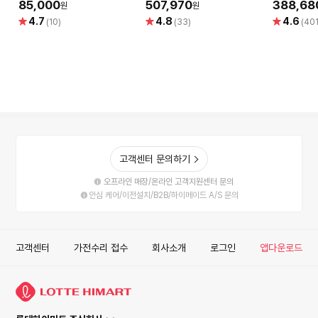
퍼싱글사이즈)
85,000
507,970
388,68
원
원
별
별
별
4.7
4.8
4.6
(10)
(33)
(401
점
점
점
고객센터 문의하기
오프라인 매장/온라인 고객지원센터 문의
안심 케어/이전설치/B2B/하이메이드 A/S 문의
고객센터
가전수리 접수
회사소개
로그인
앱다운로드