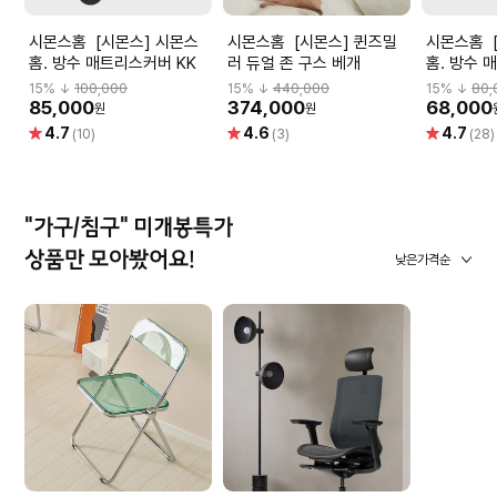
시몬스홈 [시몬스] 시몬스
시몬스홈 [시몬스] 퀸즈밀
시몬스홈 [시몬스] 시몬스
홈. 방수 매트리스커버 KK
러 듀얼 존 구스 베개
홈. 방수 
15
% ↓
100,000
15
% ↓
440,000
15
% ↓
80,
85,000
374,000
68,000
원
원
별
별
별
4.7
4.6
4.7
(10)
(3)
(28)
점
점
점
"가구/침구" 미개봉특가
상품만 모아봤어요!
낮은가격순