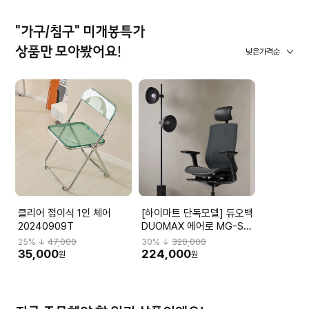
"가구/침구" 미개봉특가
상품만 모아봤어요!
낮은가격순
클리어 접이식 1인 체어
[하이마트 단독모델] 듀오백
20240909T
DUOMAX 에어로 MG-S-
L2 DBBMGHL3NMBN-
25
% ↓
47,000
30
% ↓
320,000
M59BK
35,000
224,000
원
원