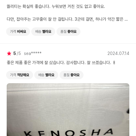
퀄리티는 확실히 좋습니다. 누워보면 거친 것도 없고 좋아요.
다만, 잡아주는 고무줄이 잘 안 걸립니다. 3군데 걸면, 하나가 약간 짧은 느
낌입니다.
LK인데, 매트리스가 높은 타입이면 짧은 듯 하네요.
가격
비싸요
배송
빨라요
품질
좋아요
5
5
sea*****
2024.07.14
좋은 제품 좋은 가격에 잘 샀습니다. 감사합니다. 잘 쓰겠습니다. ㅐ
가격
적당해요
배송
빨라요
품질
좋아요