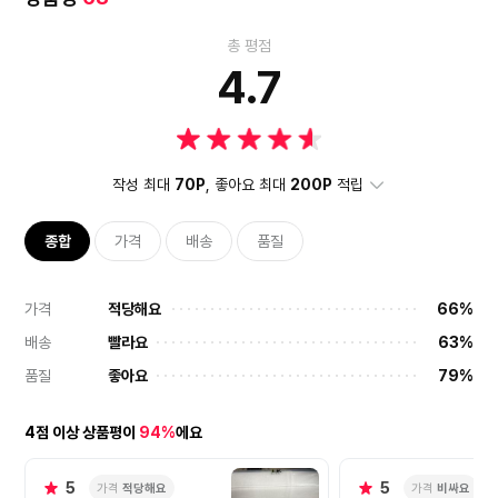
총 평점
4.7
작성 최대
70P
, 좋아요 최대
200P
적립
종합
가격
배송
품질
가격
적당해요
66%
배송
빨라요
63%
품질
좋아요
79%
4점 이상 상품평이
94%
에요
5
5
가격
적당해요
가격
비싸요