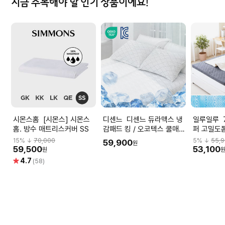
지금 주목해야 할 인기 상품이에요!
시몬스홈 [시몬스] 시몬스
디센느 디센느 듀라맥스 냉
일루일루 7존 매트리스 토
홈. 방수 매트리스커버 SS
감패드 킹 / 오코텍스 쿨매트
퍼 고밀도폼
KC인증 여름이불 매트
체압분산 
15
% ↓
70,000
5
% ↓
55,
59,900
원
(SS)
59,500
53,100
원
별
4.7
(58)
점