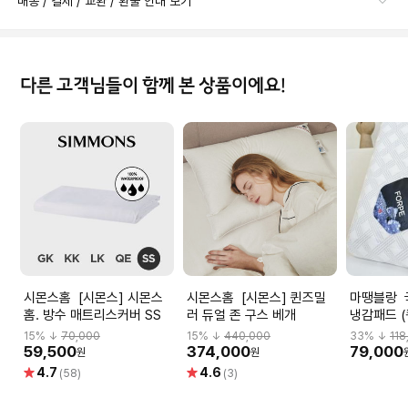
배송 / 결제 / 교환 / 환불 안내 보기
다른 고객님들이 함께 본 상품이에요!
시몬스홈 [시몬스] 시몬스
시몬스홈 [시몬스] 퀸즈밀
마땡블랑 국내생산 포르페
홈. 방수 매트리스커버 SS
러 듀얼 존 구스 베개
냉감패드 (
ICEPAD-
15
% ↓
70,000
15
% ↓
440,000
33
% ↓
118
59,500
374,000
79,000
원
원
별
별
4.7
4.6
(58)
(3)
점
점