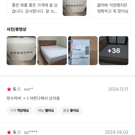
좋은 제품 좋은 가격에 잘 샀
클까봐 걱정했지만 사
습니다. 감사합니다. 잘 쓰겠
정확하고 꼭 맞아요 방
습니다. ㅐ
잘될것 같고 매우 흡족
다!
사진/동영상
+36
5
5
wer*
2024.12.11
방수커버 ㅅㅏ야한다해서 샀어용
가격
적당해요
배송
빨라요
품질
좋아요
5
5
spi****
2024.09.02