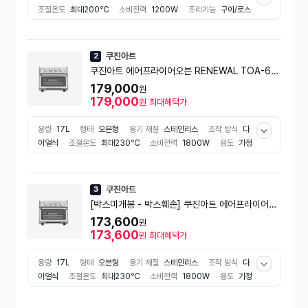
조절온도
최대200℃
소비전력
1200W
조리기능
구이/로스
팅
베이킹
건조
해동
부가기능
타이머
온도조절가능
분리형
용기
온도표시창
손잡이
자동온도조절
용도
가정용
출시년
도
2025년
선반구성
1단
쿠진아트
2
쿠진아트 에어프라이어오븐 RENEWAL TOA-60
KR
179,000
원
179,000
원
최대혜택가
용량
17L
형태
오븐형
용기 재질
스테인리스
조작 방식
다
이얼식
조절온도
최대230℃
소비전력
1800W
용도
가정
용
출시년도
2025년
선반구성
1단
쿠진아트
3
[박스미개봉 - 박스훼손] 쿠진아트 에어프라이어오
븐 RENEWAL TOA-60KR
173,600
원
173,600
원
최대혜택가
용량
17L
형태
오븐형
용기 재질
스테인리스
조작 방식
다
이얼식
조절온도
최대230℃
소비전력
1800W
용도
가정
용
출시년도
2025년
선반구성
1단