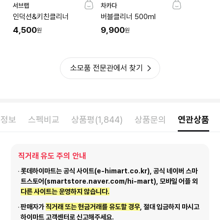
서브랩
차카다
인덕션&키친클리너
버블클리너 500ml
4,500
9,900
원
원
소모품 전문관에서 찾기
품정보
스펙비교
상품평(1,844)
상품문의
연관상품
직거래 유도 주의 안내
롯데하이마트는 공식 사이트(e-himart.co.kr), 공식 네이버 스마
트스토어(smartstore.naver.com/hi-mart), 모바일 어플 외
다른 사이트는 운영하지 않습니다.
판매자가
직거래 또는 현금거래를 유도할 경우
, 절대 입금하지 마시고
하이마트 고객센터로 신고해주세요.