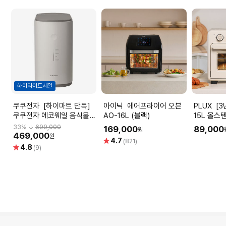
하이라이트세일
쿠쿠전자 [하이마트 단독]
아이닉 에어프라이어 오븐
PLUX [3년무상AS]플럭스
쿠쿠전자 에코웨일 음식물처
AO-16L (블랙)
15L 올스
리기(건조분쇄타입/2L)
이어
33
% ↓
699,000
169,000
89,000
원
CFD-EFF201DCNW
469,000
원
별
4.7
(821)
별
4.8
점
(9)
점