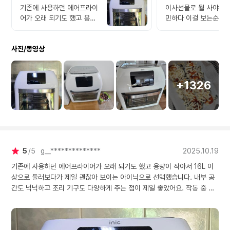
기존에 사용하던 에어프라이
이사선물로 뭘 사야되나
어가 오래 되기도 했고 용량
민하다 이걸 보는순간 
이 작아서 16L 이상으로 둘
구입해서 선물했습니다.
러보다가 제일 괜찮아 보이
격대가 선물하기 부담
사진/동영상
는 아이닉으로 선택했습니
않아서 만족하구요 욕심나서
다. 내부 공간도 넉넉하고 조
저도 하나 사버렸어요 
리 기구도 다양하게 주는 점
피자 통돌이 등 기능이
이 제일 좋았어요. 작동 중
서 사용하기는 아주 좋
+1326
소음도 적은 편이라 사용성
다~ 적극 추천해요
도 너무 쾌적합니다
5
5
g__**************
2025.10.19
기존에 사용하던 에어프라이어가 오래 되기도 했고 용량이 작아서 16L 이
상으로 둘러보다가 제일 괜찮아 보이는 아이닉으로 선택했습니다. 내부 공
간도 넉넉하고 조리 기구도 다양하게 주는 점이 제일 좋았어요. 작동 중 소
음도 적은 편이라 사용성도 너무 쾌적합니다