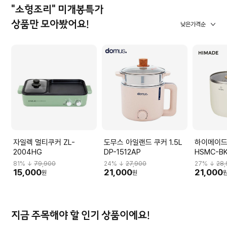
"소형조리" 미개봉특가
상품만 모아봤어요!
낮은가격순
자일렉 멀티쿠커 ZL-
도무스 아일랜드 쿠커 1.5L
하이메이드
2004HG
DP-1512AP
HSMC-B
81
% ↓
79,900
24
% ↓
27,900
27
% ↓
28
15,000
21,000
21,000
원
원
지금 주목해야 할 인기 상품이에요!