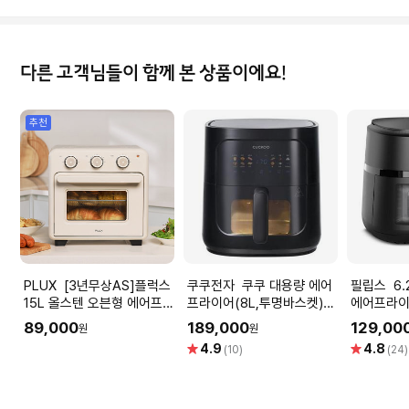
다른 고객님들이 함께 본 상품이에요!
추천
PLUX [3년무상AS]플럭스
쿠쿠전자 쿠쿠 대용량 에어
필립스 6.2L투명창 필립스
15L 올스텐 오븐형 에어프라
프라이어(8L,투명바스켓)
에어프라이어
이어
CAF-E0820TB
89,000
189,000
129,00
원
원
별
별
4.9
4.8
(10)
(24)
점
점