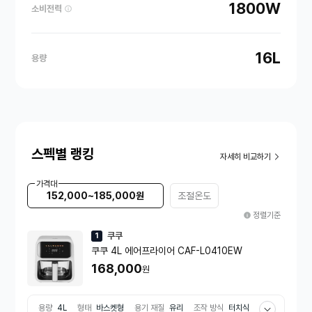
1800W
소비전력
16L
용량
스펙별 랭킹
자세히 비교하기
가격대
152,000~185,000원
조절온도
정렬기준
쿠쿠
1
쿠쿠 4L 에어프라이어 CAF-L0410EW
168,000
원
용량
4L
형태
바스켓형
용기 재질
유리
조작 방식
터치식