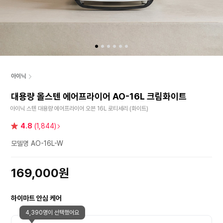
아이닉
대용량 올스텐 에어프라이어 AO-16L 크림화이트
아이닉 스텐 대용량 에어프라이어 오븐 16L 로티세리 (화이트)
별
4.8
(1,844)
점
모델명 AO-16L-W
169,000원
하이마트 안심 케어
4,390명이 선택했어요