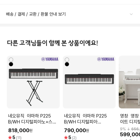
배송 / 결제 / 교환 / 환불 안내 보기
다른 고객님들이 함께 본 상품이에요!
네오뮤직 야마하 P225
네오뮤직 야마하 P225
영창 영창 커즈와일 KT1 화
B/WH 디지털피아노+스탠
B/WH 디지털피아
이트 디지
드 /YAMAHA Piano
노/YAMAHA Digital Piano
노 해머건
9
% ↓
656
818,000
790,000
원
원
599,00
별
별
5
5
(11)
(2)