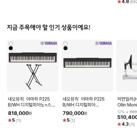
별
4.8
점
점
(69
점
지금 주목해야 할 인기 상품이에요!
네오뮤직 야마하 P225
네오뮤직 야마하 P225
허먼밀러(He
B/WH 디지털피아노+스탠
B/WH 디지털피아
Ollin Mon
드 /YAMAHA Piano
노/YAMAHA Digital Piano
모니터암
12
% ↓
580
818,000
790,000
원
원
510,40
별
별
5
5
(11)
(2)
별
4.3
점
점
(11)
점