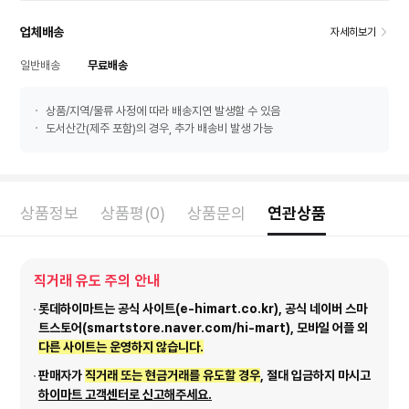
업체배송
자세히보기
일반배송
무료배송
상품/지역/물류 사정에 따라 배송지연 발생할 수 있음
도서산간(제주 포함)의 경우, 추가 배송비 발생 가능
상품정보
상품평(0)
상품문의
연관상품
직거래 유도 주의 안내
롯데하이마트는 공식 사이트(e-himart.co.kr), 공식 네이버 스마
트스토어(smartstore.naver.com/hi-mart), 모바일 어플 외
다른 사이트는 운영하지 않습니다.
판매자가
직거래 또는 현금거래를 유도할 경우
, 절대 입금하지 마시고
하이마트 고객센터로 신고해주세요.