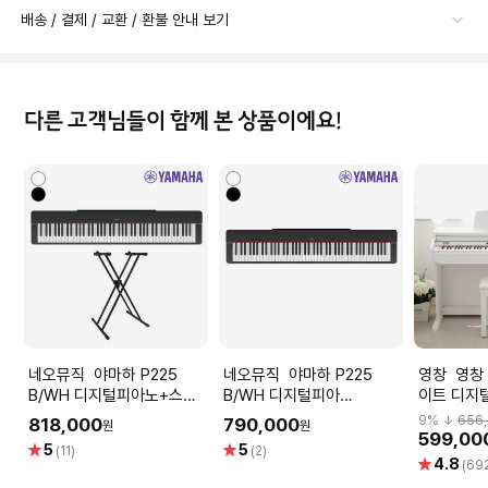
배송 / 결제 / 교환 / 환불 안내 보기
다른 고객님들이 함께 본 상품이에요!
네오뮤직 야마하 P225
네오뮤직 야마하 P225
영창 영창 커즈와일 KT1 화
B/WH 디지털피아노+스탠
B/WH 디지털피아
이트 디지
드 /YAMAHA Piano
노/YAMAHA Digital Piano
노 해머건
9
% ↓
656
818,000
790,000
원
원
599,00
별
별
5
5
(11)
(2)
별
4.8
점
점
(69
점