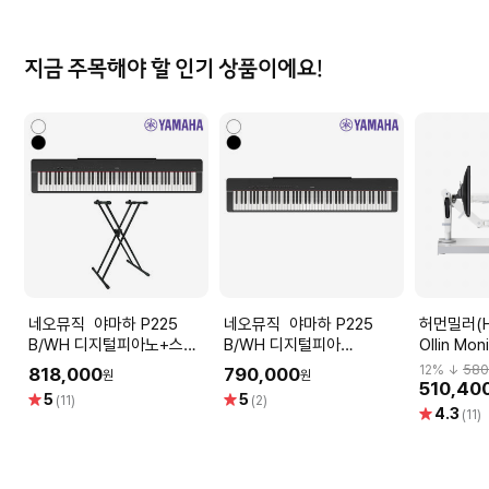
지금 주목해야 할 인기 상품이에요!
네오뮤직 야마하 P225
네오뮤직 야마하 P225
허먼밀러(He
B/WH 디지털피아노+스탠
B/WH 디지털피아
Ollin Mon
드 /YAMAHA Piano
노/YAMAHA Digital Piano
모니터암
12
% ↓
580
818,000
790,000
원
원
510,40
별
별
5
5
(11)
(2)
별
4.3
점
점
(11)
점