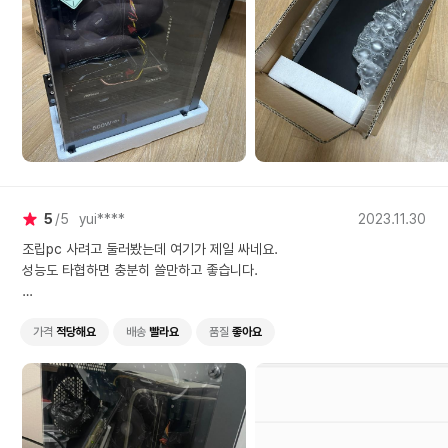
5
5
yui****
2023.11.30
조립pc 사려고 둘러봤는데 여기가 제일 싸네요.
성능도 타협하면 충분히 쓸만하고 좋습니다.
배송도 정말 빠르고 튼튼하게 스티로폼, 공기팩으로 오니 안심되고 좋네요
ㅎㅎ
가격
적당해요
배송
빨라요
품질
좋아요
좋은 가격에 잘 가져갑니다~
가격대비 만족감 굿!