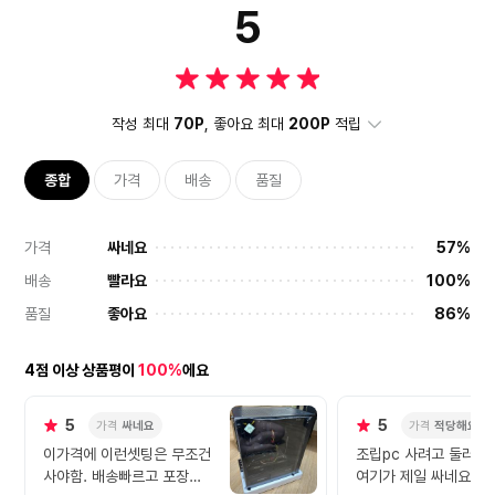
5
작성 최대
70P
, 좋아요 최대
200P
적립
종합
가격
배송
품질
가격
싸네요
57%
배송
빨라요
100%
품질
좋아요
86%
4점 이상 상품평이
100%
에요
5
5
가격
싸네요
가격
적당해요
이가격에 이런셋팅은 무조건
조립pc 사려고 둘러봤
사야함. 배송빠르고 포장상
여기가 제일 싸네요. 