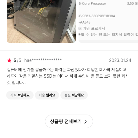
5
5
hae**************
2023.01.24
컴퓨터에 전기를 공급해주는 파워는 파산했다가 회생한 회사의 제품이고
하드와 같은 역할하는 SSD는 어디서 싸게 수입해 온 듣도 보지 못한 회사
것 입니다.
그래픽카드는 3060으로 성능이 생각보다 좋지 않아서 게이머들에게 외면
받은 것 입니다.
가격
적당해요
배송
빨라요
품질
적당해요
생업이 컴퓨터로 먹고 살고 데이터에 문제가 생기면 큰 일 나는 분들은
절대로 추천드리지 않습니다.
상품평 전체보기
가격은 준수한 편입니다.
싼 게 비지떡인 건 아셔야 합니다. 이분도 먹고 살아야죠.