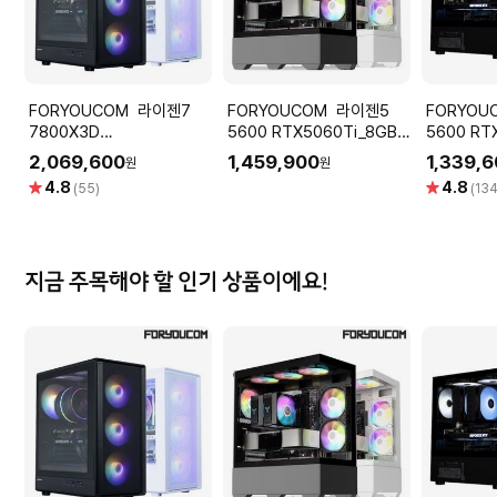
FORYOUCOM 라이젠7
FORYOUCOM 라이젠5
FORYOUCOM
7800X3D
5600 RTX5060Ti_8GB
5600 RTX5060_8GB
RTX5060Ti_8GB
RAM_16GB SSD_512GB
RAM_16G
2,069,600
1,459,900
1,339,
원
원
RAM_16GB SSD_512GB
조립PC 게이밍 컴퓨터 데스
조립PC 
별
별
4.8
4.8
(55)
(134
조립PC 게이밍 컴퓨터 데스
크탑 본체 전문가 조립 2193
크탑 본체
점
점
크탑 본체 전문가 조립
0926
6879
지금 주목해야 할 인기 상품이에요!