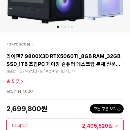
FORYOUCOM
라이젠7 9800X3D RTX5060Ti_8GB RAM_32GB
SSD_1TB 조립PC 게이밍 컴퓨터 데스크탑 본체 전문가
조립 4600
[꼼꼼한 조립 / 이중안전포장 / 빠른 배송 최신조립PC]
별
5
(7)
점
모델명 H_4600
2,699,800원
모든 쿠폰 보기
2,405,520원
최대혜택가