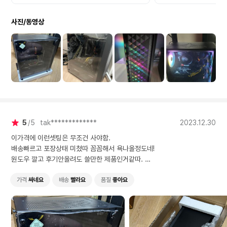
태 미쳤따 꼼꼼해서 욕나올
타협하면 충분히 쓸만
정도네! 원도우 깔고 후기안
좋습니다. 배송도 정말 빠르
사진/동영상
올려도 쓸만한 제품인거같
고 튼튼하게 스티로폼,
따. 고민하지마~ 질러 질러!
팩으로 오니 안심되고 
요 ㅎㅎ 좋은 가격에 잘 가져
갑니다~ 가격대비 만족감
굿!
5
5
tak*************
2023.12.30
이가격에 이런셋팅은 무조건 사야함.
배송빠르고 포장상태 미쳤따 꼼꼼해서 욕나올정도네!
원도우 깔고 후기안올려도 쓸만한 제품인거같따.
고민하지마~ 질러 질러!
가격
싸네요
배송
빨라요
품질
좋아요