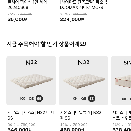
클리어 접이식 1인 체어
[하이마트 단독모델] 듀오백
20240909T
DUOMAX 에어로 MG-S-
L2 DBBMGHL3NMBN-
25
% ↓
47,000
30
% ↓
320,000
M59BK
35,000
224,000
원
원
지금 주목해야 할 인기 상품이에요!
시몬스 [시몬스] N32 토퍼
시몬스 [비밀특가] N32 토
시몬스 [비밀특가] 뷰티레
SS
퍼 SS
스트 스위트
리스
30
% ↓
780,000
40
% ↓
780,000
36
% ↓
1,3
546,000
468,000
838,40
원
원