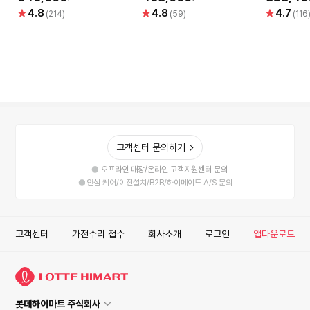
별
별
별
4.8
4.8
4.7
(214)
(59)
(116
점
점
점
고객센터 문의하기
오프라인 매장/온라인 고객지원센터 문의
안심 케어/이전설치/B2B/하이메이드 A/S 문의
고객센터
가전수리 접수
회사소개
로그인
앱다운로드
롯데하이마트 주식회사