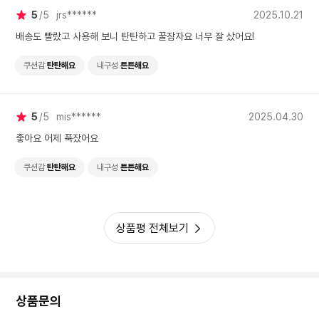
5
5
jrs******
2025.10.21
배송도 빨랐고 사용해 보니 탄탄하고 꿀잠자요 너무 잘 샀어요!
쿠션감
탄탄해요
내구성
튼튼해요
5
5
mis******
2025.04.30
좋아요 어제 푹잤어요
쿠션감
탄탄해요
내구성
튼튼해요
상품평 전체보기
상품문의