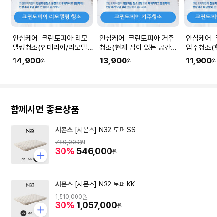
안심케어 크린토피아 리모
안심케어 크린토피아 거주
안심케어 
델링청소(인테리어/리모델
청소(현재 짐이 있는 공간청
입주청소(
링 공사 직후) I 공간 평수에
소) I 공간 평수에 맞춰 수량
청소) I 
14,900
13,900
11,900
원
원
원
맞춰 수량을 입력해주세요.
을 입력해주세요.
량을 입력
함께사면 좋은상품
시몬스
[시몬스] N32 토퍼 SS
780,000
원
30%
546,000
원
시몬스
[시몬스] N32 토퍼 KK
1,510,000
원
30%
1,057,000
원