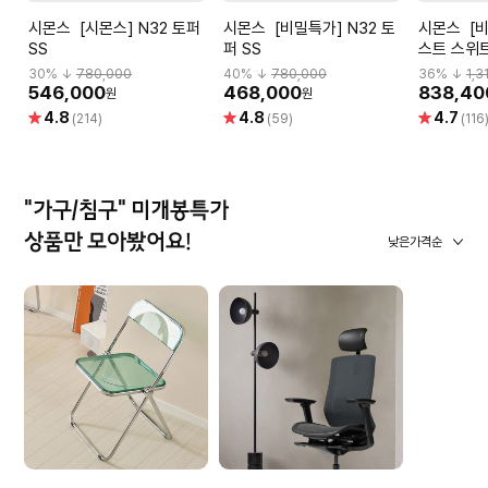
시몬스 [시몬스] N32 토퍼
시몬스 [비밀특가] N32 토
시몬스 [비밀특가] 뷰티레
SS
퍼 SS
스트 스위트
리스
30
% ↓
780,000
40
% ↓
780,000
36
% ↓
1,3
546,000
468,000
838,40
원
원
별
별
별
4.8
4.8
4.7
(214)
(59)
(116
점
점
점
"가구/침구" 미개봉특가
상품만 모아봤어요!
낮은가격순