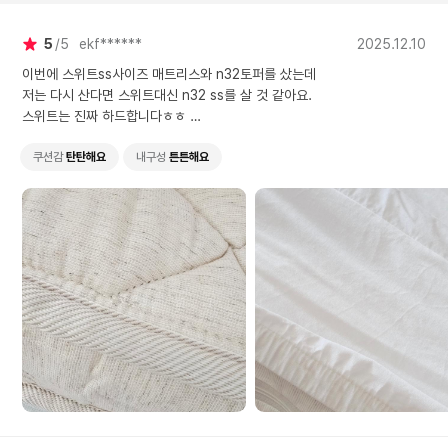
말 잘 샀다싶을 정도로 기분
시몬스 둘다 좋은데 느
좋게 잠이 들었습니다. 새거
완전 달라요~
5
5
ekf******
2025.12.10
냄새는 받은 날 반나절정도
환기하니 괜찮았습니다. 첫
이번에 스위트ss사이즈 매트리스와 n32토퍼를 샀는데
번째 사진은 토퍼자체의 상
저는 다시 산다면 스위트대신 n32 ss를 살 것 같아요.
태입니다. 굉장히 내츄럴한
스위트는 진짜 하드합니다ㅎㅎ
색감이고 유기농느낌이랄까
허리 아프신 분에게는 진짜 좋을 것 같아요.
ㅎ 제가 봤던 사진들은 기본
성장기에는 단단한게 좋다지만 아이가 원한다면 토퍼를 추가 구매해서 깔아
쿠션감
탄탄해요
내구성
튼튼해요
밴딩 방수커버가 씌워진 상
줄까 싶어요.
태더라구요. 두번째사진처럼
N32는 부드럽고 탱탱하게 몸을 밀어주는 느낌이랄까
팜프링타이벡지퍼형커버로
정말 잘 샀다싶을 정도로 기분좋게 잠이 들었습니다.
완전히 감싸 준 다음 기본구
새거 냄새는 받은 날 반나절정도 환기하니 괜찮았습니다.
성인 밴딩방수커버를 다시
첫번째 사진은 토퍼자체의 상태입니다.
씌워 사용하고 있습니다. 태
굉장히 내츄럴한 색감이고 유기농느낌이랄까ㅎ
어날아기부터 성장기 어린
제가 봤던 사진들은 기본밴딩 방수커버가 씌워진 상태더라구요.
이, 어르신들까지 모두 만족
하실 것 같아요. 저는 다음
두번째사진처럼 팜프링타이벡지퍼형커버로 완전히 감싸 준 다음 기본구성
명절에 친정아버지께도 사드
인 밴딩방수커버를 다시 씌워 사용하고 있습니다.
리려고 해요~^^
태어날아기부터 성장기 어린이, 어르신들까지 모두 만족하실 것 같아요. 저
는 다음 명절에 친정아버지께도 사드리려고 해요~^^