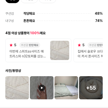
쿠션감
적당해요
48%
내구성
튼튼해요
74%
4점 이상 상품평이
100%
에요
5
5
쿠션감
탄탄해요
쿠션감
탄탄해요
이번에 스위트ss사이즈 매
집에서 슬로우 쓰다가 
트리스와 n32토퍼를 샀는데
이 커서 퀸사이즈 하나 
저는 다시 산다면 스위트대
입해야되서 시몬스 n3
신 n32 ss를 살 것 같아요.
구입해봤어요~~ 가격
사진/동영상
스위트는 진짜 하드합니다ㅎ
있는만큼 정말 좋습니다
ㅎ 허리 아프신 분에게는 진
잠잤어요~ 슬로우는 
짜 좋을 것 같아요. 성장기에
지만 시몬스는 탄탄하
는 단단한게 좋다지만 아이
~ 둘다 잘 받쳐주는데 
+55
가 원한다면 토퍼를 추가 구
스는 탄탄하면서 꿀잠
매해서 깔아줄까 싶어요. N
되는게 신기합니다. 이
32는 부드럽고 탱탱하게 몸
용했는데 만족입니다. 
을 밀어주는 느낌이랄까 정
에서 사용중입니다. 슬