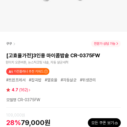
쿠쿠
전문가 상담 가능
[고효율가전]3인용 마이콤밥솥 CR-0375FW
원터치 오픈버튼, 논스틱코팅 내솥, 자동 살균세척
가전플래너 추천 키워드
#트윈프레셔
#잡곡밥
#열효율
#자동살균
#위생관리
별
4.7
(162)
점
모델명 CR-0375FW
109,000원
28%
79,000원
모든 쿠폰 보기