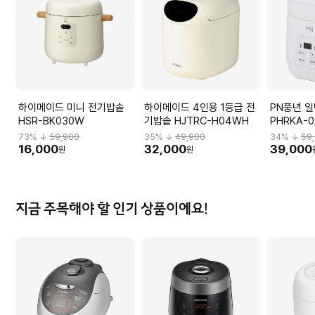
하이메이드 미니 전기밥솥
하이메이드 4인용 1등급 전
PN풍년 
HSR-BK030W
기밥솥 HJTRC-H04WH
PHRKA-0
73
% ↓
59,900
35
% ↓
49,900
34
% ↓
59
16,000
32,000
39,000
원
원
지금 주목해야 할 인기 상품이에요!