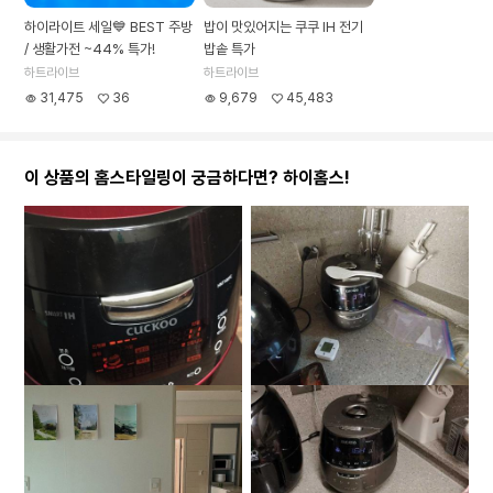
하이라이트 세일💙 BEST 주방
밥이 맛있어지는 쿠쿠 IH 전기
/ 생활가전 ~44% 특가!
밥솥 특가
하트라이브
하트라이브
31,475
36
9,679
45,483
이 상품의 홈스타일링이 궁금하다면? 하이홈스!