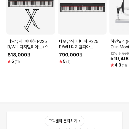
네오뮤직 야마하 P225
네오뮤직 야마하 P225
허먼밀러(He
B/WH 디지털피아노+스탠
B/WH 디지털피아
Ollin Mon
드 /YAMAHA Piano
노/YAMAHA Digital Piano
모니터암
12
% ↓
580
818,000
790,000
원
원
510,40
별
별
5
5
(11)
(2)
별
4.3
점
점
(11)
점
고객센터 문의하기