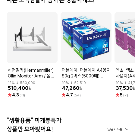
다른 고객님들이 함께 본 상품이에요!
허먼밀러(Hermanmiller)
더블에이 더블에이 A4용지
엑소 엑소 큐트베어 A4 복
Ollin Monitor Arm / 올린
80g 2박스(5000매)
사용지(A4
모니터암
Double A
2BOX(50
12
% ↓
580,000
10
% ↓
52,510
10
% ↓
41,
510,400
47,260
37,530
원
원
별
별
별
4.3
4.7
5
(11)
(54)
(7)
점
점
점
"생활용품" 미개봉특가
상품만 모아봤어요!
낮은가격순