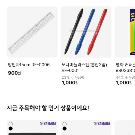
방안자15cm RE-0006
모나미플러스펜(혼합3입)
평화 커터날
RE-0001
8803381
900
원
23
% ↓
1,300
44
% ↓
1,8
1,000
1,000
원
원
지금 주목해야 할 인기 상품이에요!