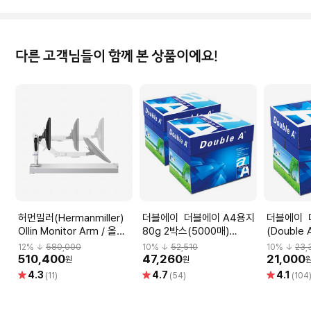
다른 고객님들이 함께 본 상품이에요!
허먼밀러(Hermanmiller)
더블에이 더블에이 A4용지
더블에이 더블에이
Ollin Monitor Arm / 올린
80g 2박스(5000매)
(Double 
모니터암
Double A
박스(250
12
% ↓
580,000
10
% ↓
52,510
10
% ↓
23,
510,400
47,260
21,000
원
원
별
별
별
4.3
4.7
4.1
(11)
(54)
(104
점
점
점