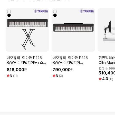
네오뮤직 야마하 P225
네오뮤직 야마하 P225
허먼밀러(He
B/WH 디지털피아노+스탠
B/WH 디지털피아
Ollin Mon
드 /YAMAHA Piano
노/YAMAHA Digital Piano
모니터암
12
% ↓
580
818,000
790,000
원
원
510,40
별
별
5
5
(11)
(2)
별
4.3
점
점
(11)
점