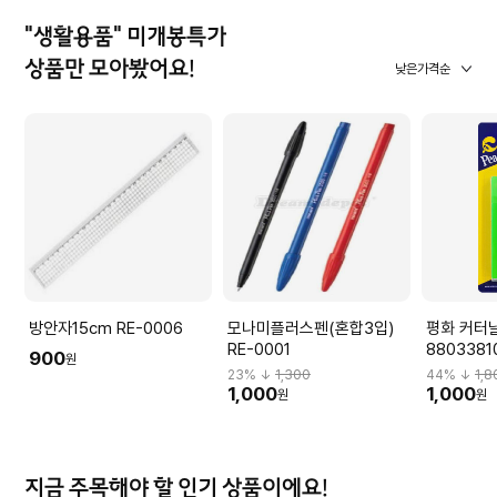
"생활용품" 미개봉특가
상품만 모아봤어요!
낮은가격순
방안자15cm RE-0006
모나미플러스펜(혼합3입)
평화 커터날
RE-0001
8803381
900
원
23
% ↓
1,300
44
% ↓
1,8
1,000
1,000
원
원
지금 주목해야 할 인기 상품이에요!