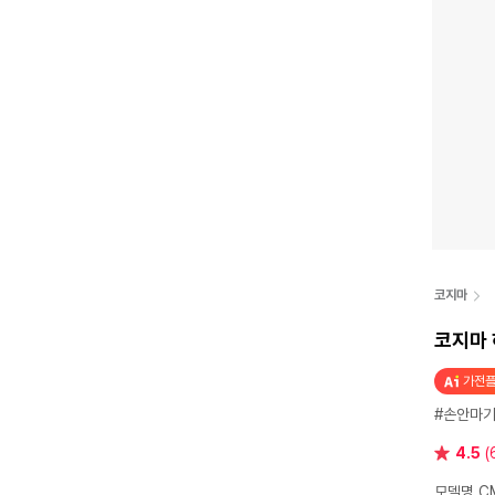
코지마
코지마 
가전플
#손안마
별
4.5
(
점
모델명 C