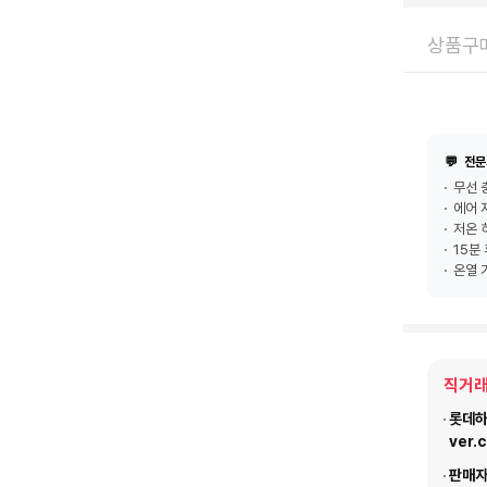
상품구매
💬
전문
무선 
에어 
저온 
15분
온열 
직거래
롯데하이
ver.
판매