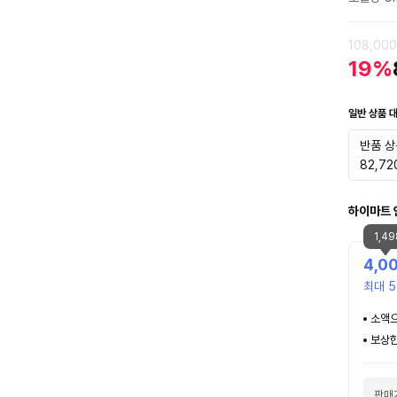
108,00
19%
일반 상품 
반품 상
82,72
하이마트 
1,4
4,0
최대 5
소액으
보상한
판매