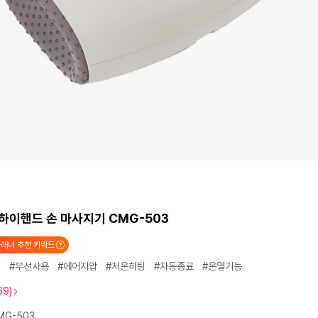
하이핸드 손 마사지기 CMG-503
래너 추천 키워드
기
#무선사용
#에어지압
#저온히팅
#자동종료
#온열기능
69)
MG-503