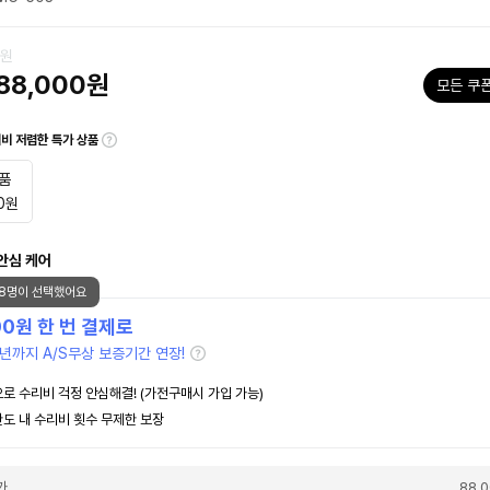
0원
88,000원
모든 쿠
대비 저렴한 특가 상품
품
0
원
안심 케어
98명이 선택했어요
00
원 한 번 결제로
년까지 A/S무상 보증기간 연장!
로 수리비 걱정 안심해결! (가전구매시 가입 가능)
도 내 수리비 횟수 무제한 보장
가
88,