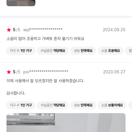
5
5
wjd****************
2024.09.25
소음이 없어 조용하고 가벼워 혼자 옮기기 쉬워요
가구 수
1인 가구
수납공간
적당해요
성능
만족해요
소음
조용해요
컬
5
5
poi*******************
2023.06.27
이제 사용해서 잘 모르겠지만 잘 사용하겠습니다.
감사합니다.
가구 수
1인 가구
수납공간
적당해요
성능
만족해요
소음
보통이에요