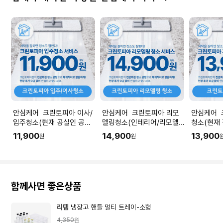
안심케어 크린토피아 이사/
안심케어 크린토피아 리모
안심케어 
입주청소(현재 공실인 공간
델링청소(인테리어/리모델
청소(현재
청소) I 공간 평수에 맞춰 수
링 공사 직후) I 공간 평수에
소) I 공
11,900
14,900
13,900
원
원
량을 입력해주세요.
맞춰 수량을 입력해주세요.
을 입력해
함께사면 좋은상품
리템
냉장고 핸들 멀티 트레이-소형
4,350
원