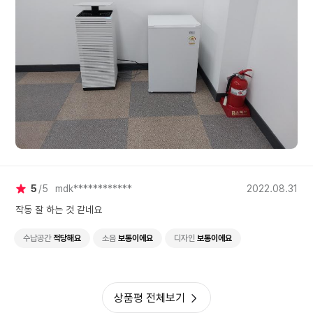
5
5
mdk************
2022.08.31
작동 잘 하는 것 갇네요
수납공간
적당해요
소음
보통이에요
디자인
보통이에요
상품평 전체보기