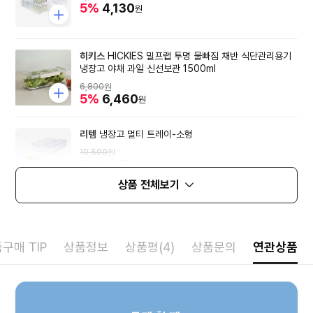
5%
4,130
원
히키스
HICKIES 밀프랩 투명 물빠짐 채반 식단관리용기
냉장고 야채 과일 신선보관 1500ml
6,800
원
5%
6,460
원
리템
냉장고 멀티 트레이-소형
10,500
원
5%
9,970
원
상품 전체보기
구매 TIP
상품정보
상품평(4)
상품문의
연관상품