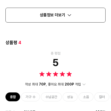
상품정보 더보기
상품평
4
총 평점
5
작성 최대
70P
, 좋아요 최대
200P
적립
종합
가구 수
수납공간
성능
소음
컬러