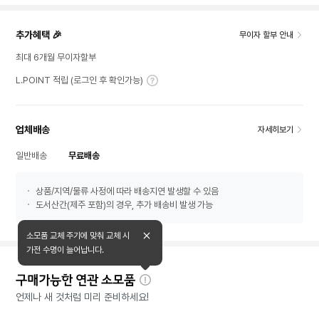
추가혜택 🎉
무이자 할부 안내
최대 6개월 무이자할부
L.POINT 적립 (로그인 후 확인가능)
업체배송
자세히보기
일반배송
무료배송
상품/지역/물류 사정에 따라 배송지연 발생할 수 있음
도서산간(제주 포함)의 경우, 추가 배송비 발생 가능
소모품 교체 주기에 맞춰 교체 시
가전 수명이 늘어납니다.
구매가능한 연관 소모품
자
언제나 새 것처럼 미리 준비하세요!
세
히