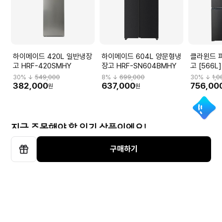
하이메이드 420L 일반냉장
하이메이드 604L 양문형냉
클라윈드 
고 HRF-420SMHY
장고 HRF-SN604BMHY
고 [566L
30
% ↓
549,000
8
% ↓
699,000
30
% ↓
1,
382,000
637,000
756,00
원
원
지금 주목해야 할 인기 상품이에요!
구매하기
선
물
하
하이얼 소형 냉장고 HRT78MDW (76L, 미니)