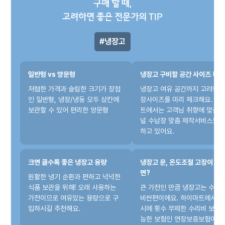
구매 할 때,
고려하면 좋은 전문가의 TIP
냉장고
일반형 vs 양문형
냉장고 구비할 공간 사이즈 확인
저렴한 가격과 슬림한 크기가 장점
냉장고 여유 공간까지 고려한 
인 일반형, 냉장/냉동 모두 상칸에
장사이즈를 미리 체크해요. 하
보관할 수 있어 편리한 양문형
트에서는 고객님 취향에 맞춘 
널 수납장 맞춤 제작서비스도 
하고 있어요.
크면 클수록 좋은 냉장고 용량
냉장고 문, 온도조절 고장이 생
면?
원활한 냉기 순환과 편하고 넉넉한
식품 보관을 위해! 오래 사용하는
큰 가전인 만큼 냉장고는 수리
가전이므로 여유있는 용량으로 구
비싼편이에요. 하이마트에서는
입하시길 추천해요.
시에 횟수 무제한 수리비 보장이
능한 보험인 연장보증보험이 있