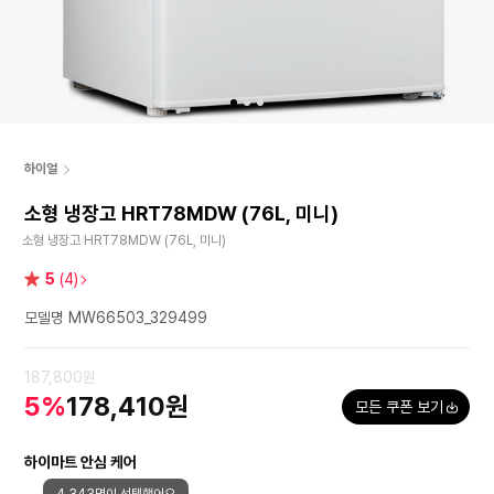
하이얼
소형 냉장고 HRT78MDW (76L, 미니)
소형 냉장고 HRT78MDW (76L, 미니)
별
5
(4)
점
모델명 MW66503_329499
187,800원
5%
178,410원
모든 쿠폰 보기
하이마트 안심 케어