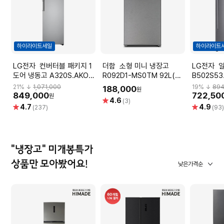
하이라이트세일
하이라이트
LG전자 컨버터블 패키지 1
더함 소형 미니 냉장고
LG전자 일반냉장고
도어 냉동고 A320S.AKOR
R092D1-MS0TM 92L(택
B502S53
[321L]
배배송 자가설치)
21
% ↓
1,071,000
19
% ↓
894
188,000
원
849,000
722,50
원
별
4.6
(3)
별
별
4.7
4.9
점
(237)
(93
점
점
"냉장고" 미개봉특가
상품만 모아봤어요!
낮은가격순