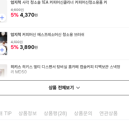
엄지척
사각 청소솔 1EA 커피머신클리너 커피머신청소용품 커
4,600
원
5%
4,370
원
엄지척
커피머신 에스프레소머신 청소용 브러쉬
4,100
원
5%
3,890
원
히키스
히키스 멀티 디스펜서 탕비실 홈카페 캡슐커피 티백보관 스낵정
리 MD50
14,800
원
5%
14,060
원
상품 전체보기
 TIP
상품정보
상품평(28)
상품문의
연관상품