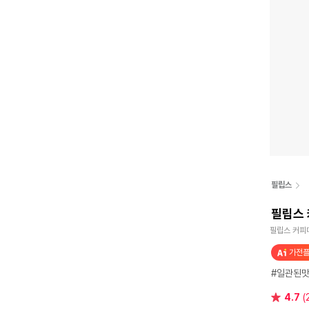
필립스
필립스 
필립스 커피
가전플
#일관된
별
4.7
(