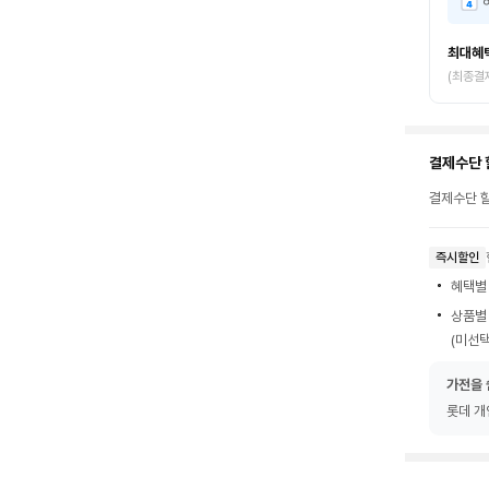
최대혜
(최종결
결제수단 
결제수단 할
즉시할인
혜택별
상품별
(미선택
가전을 
롯데 개