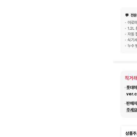
💬
전문
아로마
1.2L
자동 
식기세
누수 
직거래
롯데하이
ver.
판매
주세요
상품주