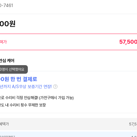
-7461
900원
57,50
택가
안심 케어
03명이 선택했어요
00
원 한 번 결제로
년까지 A/S무상 보증기간 연장!
로 수리비 걱정 안심해결! (가전구매시 가입 가능)
도 내 수리비 횟수 무제한 보장
혜택가
57,