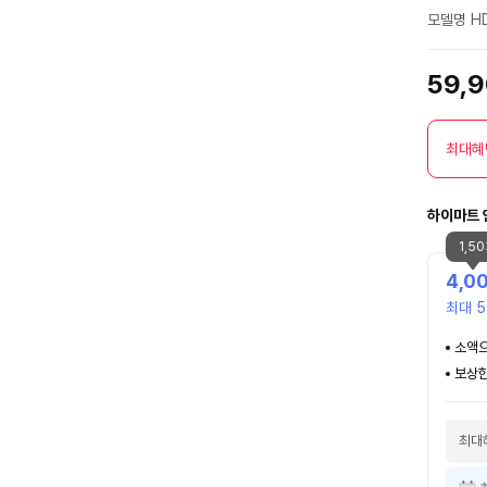
점
모델명 HD
59,
최대혜
하이마트 
1,5
4,0
최대 5
소액으
보상한
최대