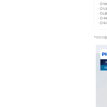
○ 1
○ 1
○ L
○ 수
○ 식
*이미지를