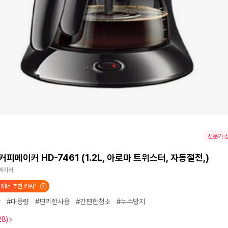
전문가 
커피메이커 HD-7461 (1.2L, 아로마 트위스터, 자동절전,)
메이커
래너 추천 키워드
맛
#대용량
#편리한사용
#간편한청소
#누수방지
28)