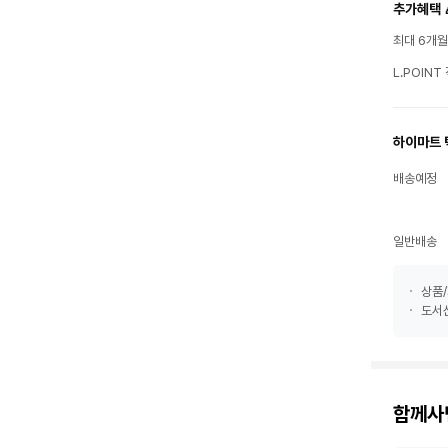
추가혜택 
최대 6개
L.POIN
하이마트 
배송예정
일반배송
상품/
도서산
함께사