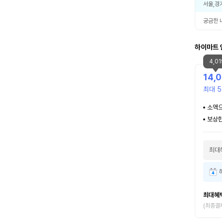
서울,경
궁금한 
하이마트 
4,0
14,
최대 5
소액으
보상한
최대
최대혜
(최종결