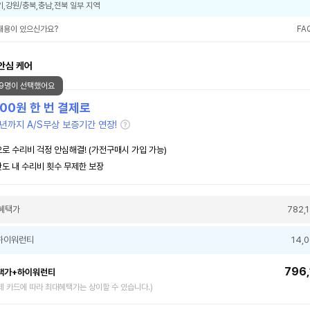
기,강원/충북,충남,전북 일부 지역
내용이 있으신가요?
FA
안심 케어
19명이 선택했어요
000
원 한 번 결제로
년까지 A/S무상 보증기간 연장!
로 수리비 걱정 안심해결! (가전구매시 가입 가능)
도 내 수리비 횟수 무제한 보장
혜택가
782,
하이워런티
14,
796,
택가+하이워런티
제 카드에 따라 최대혜택가는 상이할 수 있습니다.)