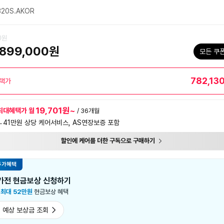
20S.AKOR
00원
899,000원
모든 쿠
782,13
택가
19,701원~
최대혜택가 월
/ 36개월
ㄴ41만원 상당 케어서비스, AS연장보증 포함
할인에 케어를 더한 구독으로 구매하기
추가혜택
가전 현금보상 신청하기
시
최대 52만원
현금보상 혜택
 예상 보상금 조회