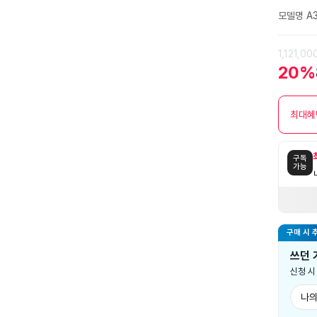
점
모델명 A3
1,121,0
20%
최대혜
구독
가능
구매 시 
쓰던 
신청 
나의