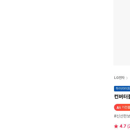
LG전자
하이라이
컨버터블
가전플
#신선한
별
4.7
(