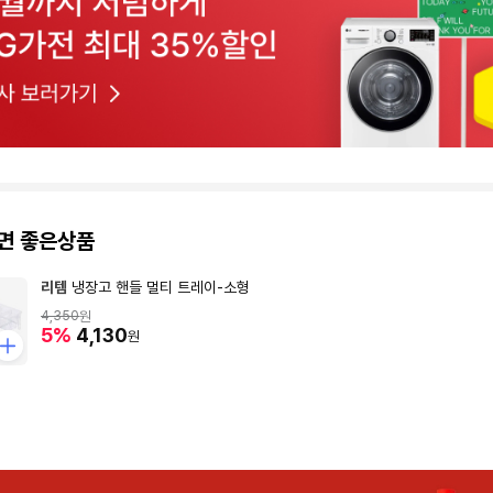
면 좋은상품
리템
냉장고 핸들 멀티 트레이-소형
4,350
원
5%
4,130
원