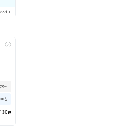
Q보기
130원
000원
130
원