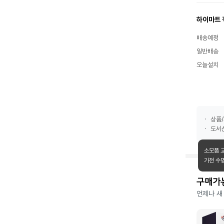
하이마트 
배송예정
일반배송
오늘설치
상품/
도서산
소모품 
가전 수
구매가
언제나 새