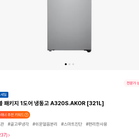
전문가 
트세일
 패키지 1도어 냉동고 A320S.AKOR [321L]
래너 추천 키워드
보관
#골고루냉각
#쉬운얼음분리
#스마트진단
#편리한사용
237)