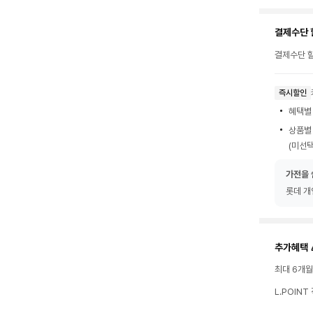
결제수단 
결제수단 할
즉시할인
혜택별
상품별
(미선택
가전을 
롯데 개
추가혜택 
최대 6개
L.POIN