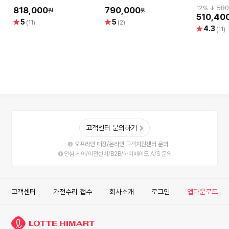
드 /YAMAHA Piano
노/YAMAHA Digital Piano
모니터암
12
% ↓
580
818,000
790,000
원
원
510,40
별
별
5
5
(11)
(2)
별
4.3
점
점
(11)
점
고객센터 문의하기
오프라인 매장/온라인 고객지원센터 문의
안심 케어/이전설치/B2B/하이메이드 A/S 문의
고객센터
가전수리 접수
회사소개
로그인
앱다운로드