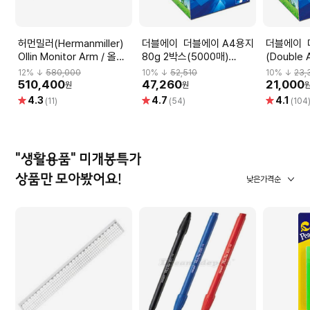
허먼밀러(Hermanmiller)
더블에이 더블에이 A4용지
더블에이 더블에이
Ollin Monitor Arm / 올린
80g 2박스(5000매)
(Double 
모니터암
Double A
박스(250
12
% ↓
580,000
10
% ↓
52,510
10
% ↓
23,
510,400
47,260
21,000
원
원
별
별
별
4.3
4.7
4.1
(11)
(54)
(104
점
점
점
"생활용품" 미개봉특가
상품만 모아봤어요!
낮은가격순