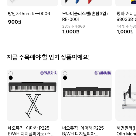
방안자15cm RE-0006
모나미플러스펜(혼합3입)
평화 커터날
RE-0001
8803381
900
원
23
% ↓
1,300
44
% ↓
1,8
1,000
1,000
원
원
지금 주목해야 할 인기 상품이에요!
네오뮤직 야마하 P225
네오뮤직 야마하 P225
허먼밀러(He
B/WH 디지털피아노+스탠
B/WH 디지털피아
Ollin Mon