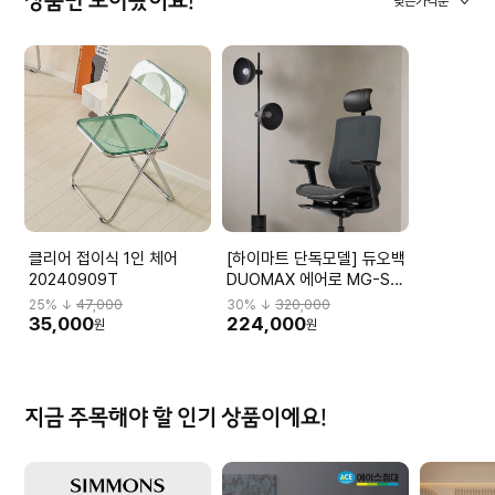
상품만 모아봤어요!
낮은가격순
클리어 접이식 1인 체어
[하이마트 단독모델] 듀오백
20240909T
DUOMAX 에어로 MG-S-
L2 DBBMGHL3NMBN-
25
% ↓
47,000
30
% ↓
320,000
M59BK
35,000
224,000
원
원
지금 주목해야 할 인기 상품이에요!