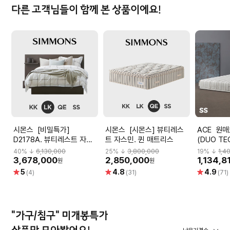
다른 고객님들이 함께 본 상품이에요!
시몬스 [비밀특가]
시몬스 [시몬스] 뷰티레스
ACE 원매트리스 DT3
D2178A. 뷰티레스트 자스
트 자스민. 퀸 매트리스
(DUO TE
민. 라지킹 침대
글사이즈)
40
% ↓
6,130,000
25
% ↓
3,800,000
19
% ↓
1,4
3,678,000
2,850,000
1,134,8
원
원
별
별
별
5
4.8
4.9
(4)
(31)
(71)
점
점
점
"가구/침구" 미개봉특가