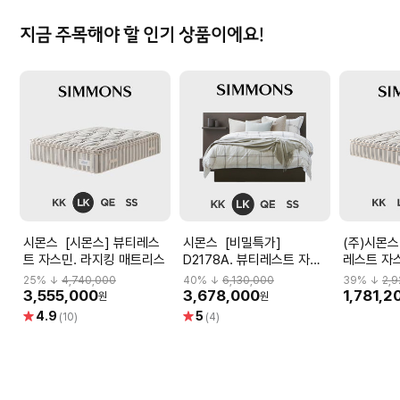
지금 주목해야 할 인기 상품이에요!
시몬스 [시몬스] 뷰티레스
시몬스 [비밀특가]
(주)시몬스 [비밀특가] 
트 자스민. 라지킹 매트리스
D2178A. 뷰티레스트 자스
레스트 자스
민. 라지킹 침대
트리스
25
% ↓
4,740,000
40
% ↓
6,130,000
39
% ↓
2,
3,555,000
3,678,000
1,781,2
원
원
별
별
4.9
5
(10)
(4)
점
점