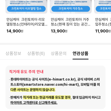
안심케어 크린토피아 리모
안심케어 크린토피아 거주
안심케어 
델링청소(인테리어/리모델
청소(현재 짐이 있는 공간청
입주청소(
링 공사 직후) I 공간 평수에
소) I 공간 평수에 맞춰 수량
청소) I 
14,900
13,900
11,900
원
원
원
맞춰 수량을 입력해주세요.
을 입력해주세요.
량을 입력
상품정보
상품평(6)
상품문의
연관상품
직거래 유도 주의 안내
롯데하이마트는 공식 사이트(e-himart.co.kr), 공식 네이버 스마
트스토어(smartstore.naver.com/hi-mart), 모바일 어플 외
다른 사이트는 운영하지 않습니다.
판매자가
직거래 또는 현금거래를 유도할 경우
, 절대 입금하지 마시고
하이마트 고객센터로 신고해주세요.