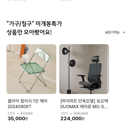
점
점
"가구/침구" 미개봉특가
상품만 모아봤어요!
낮은가격순
클리어 접이식 1인 체어
[하이마트 단독모델] 듀오백
20240909T
DUOMAX 에어로 MG-S-
L2 DBBMGHL3NMBN-
25
% ↓
47,000
30
% ↓
320,000
M59BK
35,000
224,000
원
원