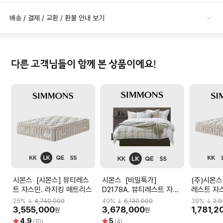
배송 / 결제 / 교환 / 환불 안내 보기
다른 고객님들이 함께 본 상품이에요!
시몬스 [시몬스] 뷰티레스
시몬스 [비밀특가]
(주)시몬스 [비밀특가] 
트 자스민. 라지킹 매트리스
D2178A. 뷰티레스트 자스
레스트 자스
민. 라지킹 침대
트리스
25
% ↓
4,740,000
40
% ↓
6,130,000
39
% ↓
2,
3,555,000
3,678,000
1,781,2
원
원
별
별
4.9
5
(10)
(4)