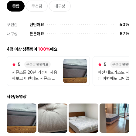
종합
쿠션감
내구성
쿠션감
탄탄해요
50%
내구성
튼튼해요
67%
4점 이상 상품평이
100%
에요
5
5
쿠션감
탄탄해요
쿠션감
탄탄해요
시몬스를 20년 가까이 사용
이전 매트리스도 시몬
해보고 이번에도 시몬스 매
데 이번에도 고민없이 
트리스로 바꿨습니다. 기존
스로 선택했습니다. 배
에는 백화점에서 구입했었지
사님도 친절하시고 좋네
사진/동영상
만 이번에는 온라인으로자스
민 상품을 믿고 구입했습니
다. 33cm라 높고 탄탄하고
좋습니다~^^ 믿고 사용하세
요