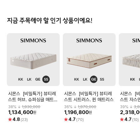
지금 주목해야 할 인기 상품이에요!
시몬스 [비밀특가] 뷰티레
시몬스 [비밀특가] 뷰티레
시몬스 [비밀특가] 뷰티레
스트 허브. 슈퍼싱글 매트리
스트 시트러스. 퀸 매트리스
스트 자스민
스
38
% ↓
1,830,000
36
% ↓
1,870,000
39
% ↓
3,
1,134,600
1,196,800
2,318,
원
원
별
별
별
4.8
4.7
4.7
(23)
(70)
(10)
점
점
점