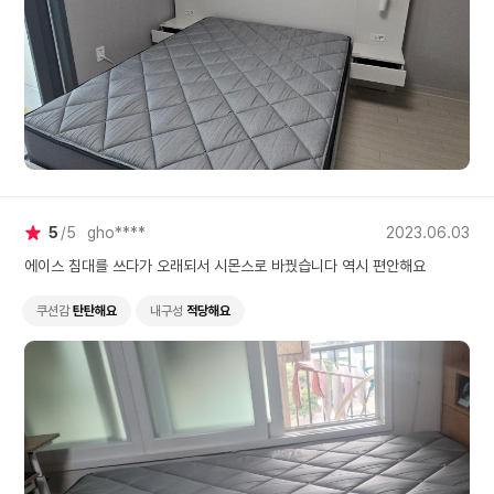
5
5
gho****
2023.06.03
에이스 침대를 쓰다가 오래되서 시몬스로 바꿨습니다 역시 편안해요
쿠션감
탄탄해요
내구성
적당해요