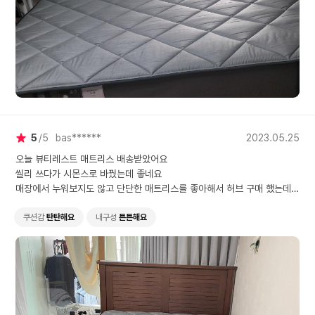
5
5
bas******
2023.05.25
오늘 뷰티레스트 매트리스 배송받았어요
씰리 쓰다가 시몬스로 바꿨는데 좋네요
매장에서 누워보지도 않고 단단한 매트리스를 좋아해서 허브 구매 했는데
누웠을때 몸을 잘 잡아주고 편안해요
쿠션감
탄탄해요
내구성
튼튼해요