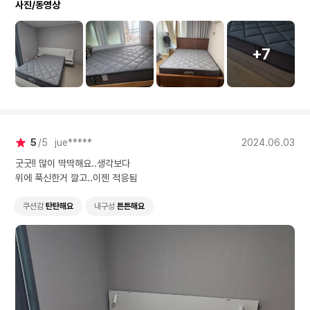
사진/동영상
+7
5
5
jue*****
2024.06.03
굿굿!! 많이 딱딱해요..생각보다
위에 푹신한거 깔고..이젠 적응됨
쿠션감
탄탄해요
내구성
튼튼해요