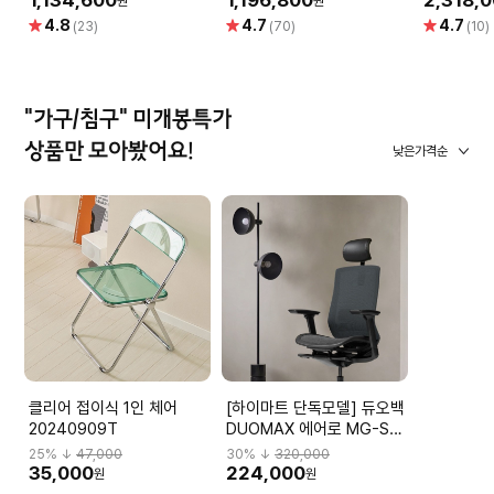
1,134,600
1,196,800
2,318,
원
원
별
별
별
4.8
4.7
4.7
(23)
(70)
(10)
점
점
점
"가구/침구" 미개봉특가
상품만 모아봤어요!
낮은가격순
클리어 접이식 1인 체어
[하이마트 단독모델] 듀오백
20240909T
DUOMAX 에어로 MG-S-
L2 DBBMGHL3NMBN-
25
% ↓
47,000
30
% ↓
320,000
M59BK
35,000
224,000
원
원