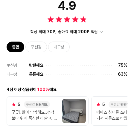
4.9
작성 최대
70P
, 좋아요 최대
200P
적립
종합
쿠션감
내구성
쿠션감
탄탄해요
75%
내구성
튼튼해요
63%
4점 이상 상품평이
100%
에요
5
5
쿠션감
탄탄해요
쿠션감
탄탄해요
굿굿!! 많이 딱딱해요..생각
에이스 침대를 쓰다가 
보다 위에 푹신한거 깔고..이
되서 시몬스로 바꿨습
젠 적응됨
역시 편안해요