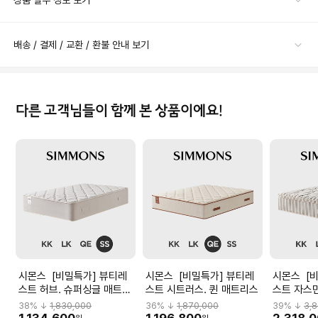
상품 필수 정보 보기
배송 / 결제 / 교환 / 환불 안내 보기
다른 고객님들이 함께 본 상품이에요!
시몬스 [비밀특가] 뷰티레
시몬스 [비밀특가] 뷰티레
시몬스 [비밀특가] 뷰티레
스트 허브. 슈퍼싱글 매트리
스트 시트러스. 퀸 매트리스
스트 자스민
스
38
% ↓
1,830,000
36
% ↓
1,870,000
39
% ↓
3,