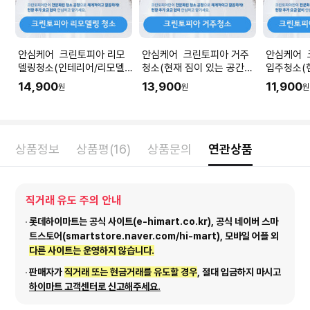
안심케어 크린토피아 리모
안심케어 크린토피아 거주
안심케어 
델링청소(인테리어/리모델
청소(현재 짐이 있는 공간청
입주청소(
링 공사 직후) I 공간 평수에
소) I 공간 평수에 맞춰 수량
청소) I 
14,900
13,900
11,900
원
원
원
맞춰 수량을 입력해주세요.
을 입력해주세요.
량을 입력
상품정보
상품평(16)
상품문의
연관상품
직거래 유도 주의 안내
롯데하이마트는 공식 사이트(e-himart.co.kr), 공식 네이버 스마
트스토어(smartstore.naver.com/hi-mart), 모바일 어플 외
다른 사이트는 운영하지 않습니다.
판매자가
직거래 또는 현금거래를 유도할 경우
, 절대 입금하지 마시고
하이마트 고객센터로 신고해주세요.