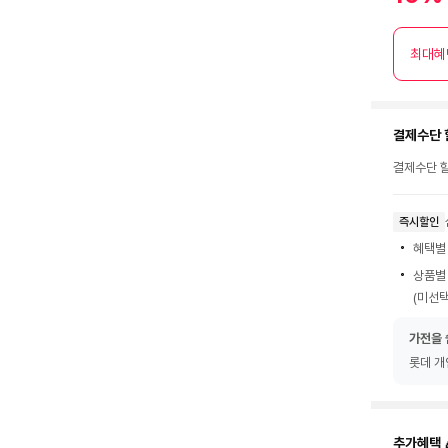
최대혜
결제수단 
결제수단 할
즉시할인
혜택별
상품별
(미선택
가전을 
롯데 개
추가혜택 