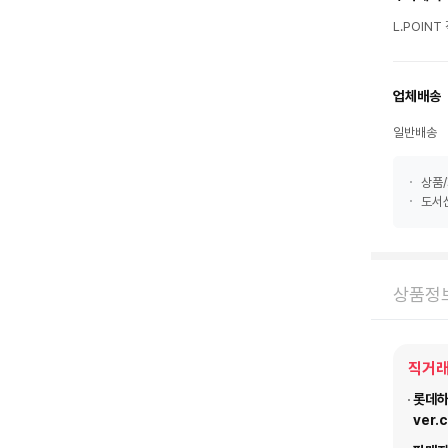
L.POIN
업체배송
일반배송
상품/
도서산
상품정
직거래
롯데하이
ver.