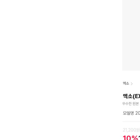
엑소
엑소(E
우수한 원본
모델명 20
21,200원
10%