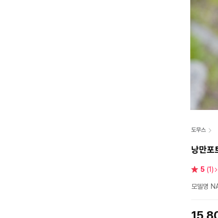
도무스
낭만포트
별
5
(1)
점
모델명 N
15,