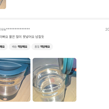
hhk**************
20
이뻐요 물은 많이 못넣어요 넘칠듯
해요
배송
적당해요
품질
적당해요