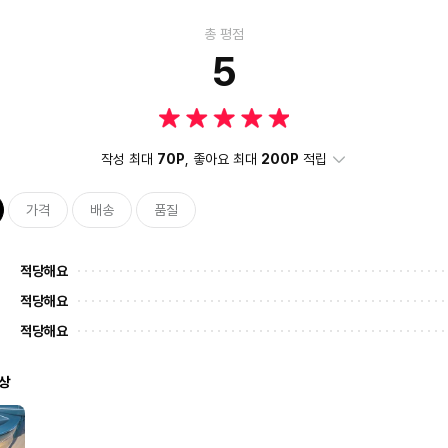
총 평점
5
작성 최대
70P
, 좋아요 최대
200P
적립
가격
배송
품질
적당해요
적당해요
적당해요
상