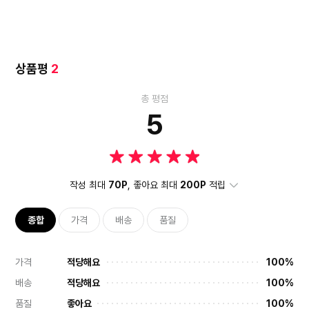
상품평
2
총 평점
5
작성 최대
70P
, 좋아요 최대
200P
적립
종합
가격
배송
품질
가격
적당해요
100%
배송
적당해요
100%
품질
좋아요
100%