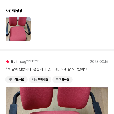
사진/동영상
5
5
sog*******
2023.03.15
착좌감이 편합니다. 흠집 하나 없이 깨끗하게 잘 도착했어요.
가격
적당해요
배송
적당해요
품질
좋아요