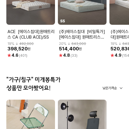
ACE [에이스침대]원매트리
(주)에이스침대 [비밀특가]
(주)에이스침대 
스 CA (CLUB ACE)/SS
[에이스침대] 원매트리스
대]원매트리
CA2(CLUB ACE2)/SS(슈
ACE2)/S
19
% ↓
492,000
20
% ↓
643,000
19
% ↓
643
퍼싱글사이즈)
398,520
514,400
520,83
원
원
별
별
별
4.6
4.8
4.9
(401)
(33)
(154
점
점
점
"가구/침구" 미개봉특가
상품만 모아봤어요!
낮은가격순