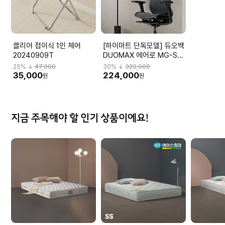
클리어 접이식 1인 체어
[하이마트 단독모델] 듀오백
20240909T
DUOMAX 에어로 MG-S-
L2 DBBMGHL3NMBN-
25
% ↓
47,000
30
% ↓
320,000
M59BK
35,000
224,000
원
원
지금 주목해야 할 인기 상품이에요!