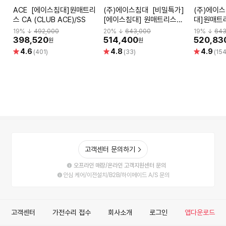
ACE [에이스침대]원매트리
(주)에이스침대 [비밀특가]
(주)에이스침대 
스 CA (CLUB ACE)/SS
[에이스침대] 원매트리스
대]원매트리
CA2(CLUB ACE2)/SS(슈
ACE2)/S
19
% ↓
492,000
20
% ↓
643,000
19
% ↓
643
퍼싱글사이즈)
398,520
514,400
520,83
원
원
별
별
별
4.6
4.8
4.9
(401)
(33)
(154
점
점
점
고객센터 문의하기
오프라인 매장/온라인 고객지원센터 문의
안심 케어/이전설치/B2B/하이메이드 A/S 문의
고객센터
가전수리 접수
회사소개
로그인
앱다운로드