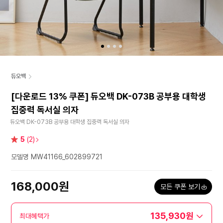
듀오백
[다운로드 13% 쿠폰] 듀오백 DK-073B 공부용 대학생
집중력 독서실 의자
듀오백 DK-073B 공부용 대학생 집중력 독서실 의자
별
5
(2)
점
모델명 MW41166_602899721
168,000원
모든 쿠폰 보기
135,930원
최대혜택가