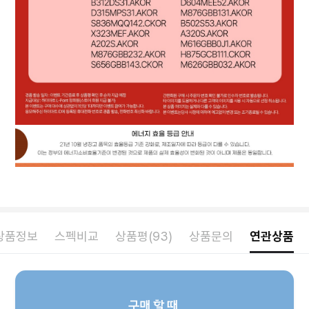
상품정보
스펙비교
상품평(93)
상품문의
연관상품
구매 할 때,