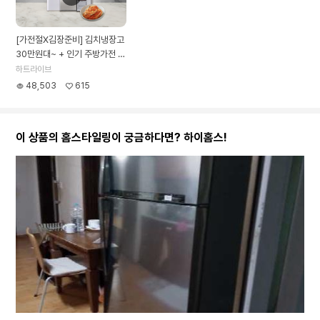
[가전절X김장준비] 김치냉장고
30만원대~ + 인기 주방가전 단
독특가!
하트라이브
48,503
615
이 상품의 홈스타일링이 궁금하다면? 하이홈스!