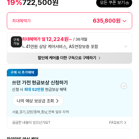
19%
722,500원
모든 쿠폰 보기
635,800원
최대혜택가
12,224원~
최대혜택가 월
/ 36개월
구독
가능
ㄴ41만원 상당 케어서비스, AS연장보증 포함
할인에 케어를 더한 구독으로 구매하기
구매 시 추가혜택
쓰던 가전 현금보상 신청하기
신청 시
최대 52만원
현금보상 혜택
나의 예상 보상금 조회
서울,경기,강원/충북,충남,전북 일부 지역
궁금한 내용이 있으신가요?
FAQ보기