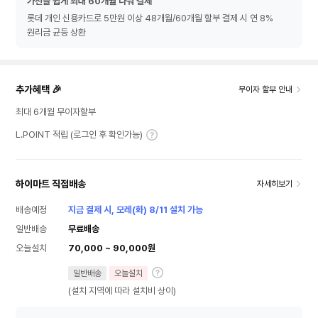
가전을 쉽게 최대 60개월 나눠 결제
롯데 개인 신용카드로 5만원 이상 48개월/60개월 할부 결제 시 연 8%
원리금 균등 상환
추가혜택 🎉
무이자 할부 안내
최대 6개월 무이자할부
L.POINT 적립 (로그인 후 확인가능)
하이마트 직접배송
자세히보기
배송예정
지금 결제 시, 모레(화) 8/11 설치 가능
일반배송
무료배송
오늘설치
70,000 ~ 90,000원
일반배송
오늘설치
(설치 지역에 따라 설치비 상이)