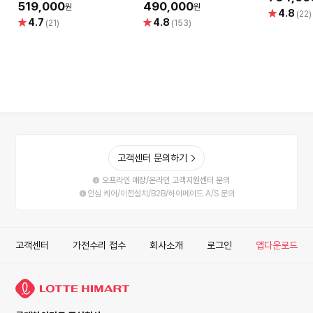
519,000
490,000
원
원
별
4.8
(22)
별
별
4.7
4.8
점
(21)
(153)
점
점
고객센터 문의하기
오프라인 매장/온라인 고객지원센터 문의
안심 케어/이전설치/B2B/하이메이드 A/S 문의
고객센터
가전수리 접수
회사소개
로그인
앱다운로드