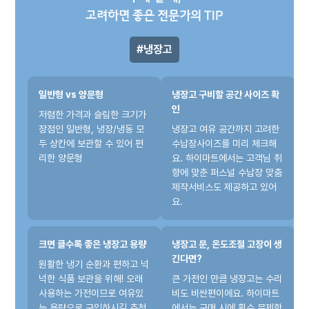
고려하면 좋은 전문가의 TIP
냉장고
일반형 vs 양문형
냉장고 구비할 공간 사이즈 확
인
저렴한 가격과 슬림한 크기가
장점인 일반형, 냉장/냉동 모
냉장고 여유 공간까지 고려한
두 상칸에 보관할 수 있어 편
수납장사이즈를 미리 체크해
리한 양문형
요. 하이마트에서는 고객님 취
향에 맞춘 퍼스널 수납장 맞춤
제작서비스도 제공하고 있어
요.
크면 클수록 좋은 냉장고 용량
냉장고 문, 온도조절 고장이 생
긴다면?
원활한 냉기 순환과 편하고 넉
넉한 식품 보관을 위해! 오래
큰 가전인 만큼 냉장고는 수리
사용하는 가전이므로 여유있
비도 비싼편이에요. 하이마트
는 용량으로 구입하시길 추천
에서는 구매 시에 횟수 무제한