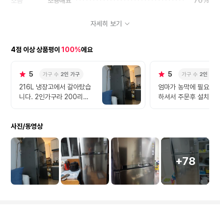
소음
조용해요
70%
컬러
마음에 들어요
91%
자세히 보기
디자인
마음에 들어요
91%
설치경험
만족스러워요
92%
4점 이상 상품평이
100%
에요
5
5
가구 수
2인 가구
가구 수
2인 가구
216L 냉장고에서 갈아탔습
엄마가 농막에 필요하
니다. 2인가구라 200리터
하셔서 주문후 설치했
급은 조오금 불편함을 느꼈
완전 대만족합니다 컬
었구요. 못살정도는 아니었
수납력까지 최고에요 
사진/동영상
습니다만. 500리터급으로
보다 2도어가 가격도 
갈아탐으로 인해 공간이 매
수납도 크고 편해서 샀
우 넓어짐을 느꼈고, 식재료
앞으로 10년은 거뜬할
를 아주 낭낭하게 보관할 수
아요~~~ 배송도 빠르고
+78
있겠다라고 느꼈어요. 빌라
절하셔서 더더 만족했
라서 사다리차가 접근하기
별이 다섯개!
힘들었고 엘리베이터도 없었
지만 친절하게 설치해주셔서
너무 감사했습니다. 더운 날
씨에 얼음물 한잔이라도 권