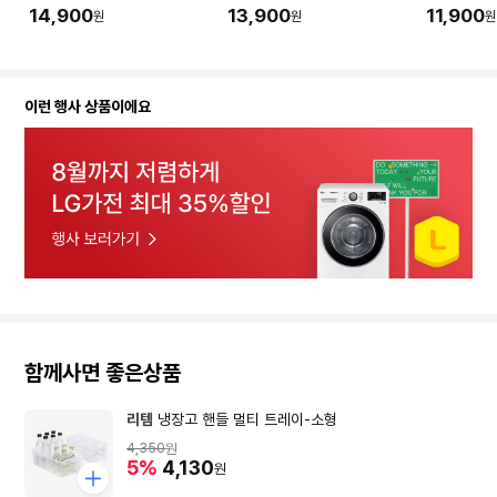
링 공사 직후) I 공간 평수에
소) I 공간 평수에 맞춰 수량
청소) I 
14,900
13,900
11,900
원
원
원
맞춰 수량을 입력해주세요.
을 입력해주세요.
량을 입력
이런 행사 상품이에요
함께사면 좋은상품
리템
냉장고 핸들 멀티 트레이-소형
4,350
원
5%
4,130
원