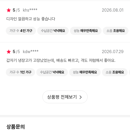
5
5
khs****
2026.08.01
디자인 깔끔하고 성능 좋습니다
가구 수
4인 가구
수납공간
넉넉해요
성능
매우만족해요
소음
조용해요
5
5
kdw****
2026.07.29
갑자기 냉장고가 고장났었는데, 배송도 빠르고, 격도 저렴해서 좋아요.
가구 수
1인 가구
수납공간
넉넉해요
성능
매우만족해요
소음
조용해요
상품평 전체보기
상품문의