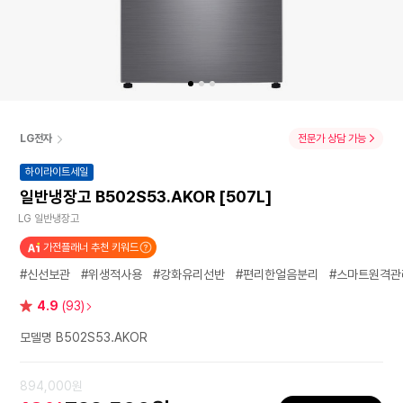
LG전자
전문가 상담 가능
하이라이트세일
일반냉장고 B502S53.AKOR [507L]
LG 일반냉장고
가전플래너 추천 키워드
#신선보관
#위생적사용
#강화유리선반
#편리한얼음분리
#스마트원격관
별
4.9
(93)
점
모델명 B502S53.AKOR
894,000원