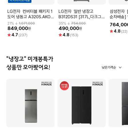
LG전자 컨버터블 패키지 1
LG전자 일반 냉장고
삼성전자 [9월 1주차 이후
도어 냉동고 A320S.AKOR
B312DS31 [317L,다크그라
순차배송]
[321L]
파이트]
RT42CG6
21
% ↓
1,071,000
35
% ↓
754,000
764,00
849,000
490,000
원
원
별
4.8
(22)
별
별
4.7
4.8
점
(237)
(153)
점
점
"냉장고" 미개봉특가
상품만 모아봤어요!
낮은가격순