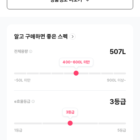
알고 구매하면 좋은 스펙
507L
전체용량
400~600L 미만
~50L 미만
900L 이상~
3등급
e효율등급
3등급
1등급
5등급