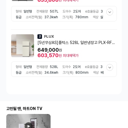
원
최대혜택가
형태
일반형
전체용량
507L
도어수
2도어
e효율등급
3
등급
소비전력(월)
37.3kwh
크기(폭)
780mm
색상
실
버 계열
냉동실 용량
131L
냉장실 용량
376L
종류
냉장고
출시년도
2021년
아이스메이커
수동(트레이)
냉장고 구조
상
냉동/하냉장
냉각방식
멀티냉각
설치형태
프리스탠딩
디스플
PLUX
2
레이 위치
외부
부가기능
자동온도조절
냉장실 수납
도어 수납
[5년무상AS]플럭스 528L 일반냉장고 PLX-RF52
서랍
선반
컴프레서
인버터 컴프레서
8BG [528L,베이지]
649,000
원
603,570
원
최대혜택가
형태
일반형
전체용량
528L
도어수
2도어
e효율등급
3
등급
소비전력(월)
34.6kwh
크기(폭)
800mm
색상
베
이지계열
냉동실 용량
117L
냉장실 용량
411L
종류
냉장고
출시년도
2026년
냉장고 구조
상냉동/하냉장
냉각방식
간접
냉각
설치형태
프리스탠딩
디스플레이 위치
외부
냉동실 수
납
도어 수납
선반
냉장실 수납
도어 수납
서랍
선반
컴프레
서
인버터 컴프레서
고민될 땐, 하트ON TV