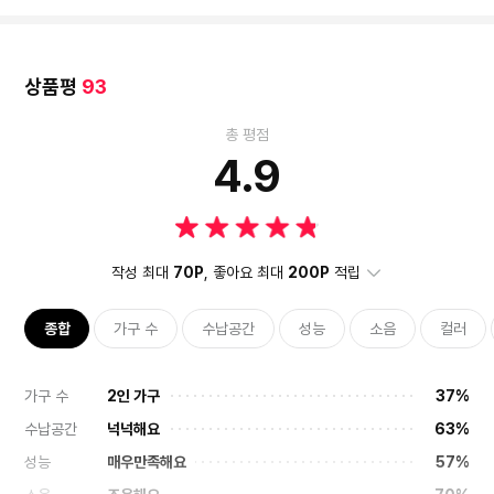
상품평
93
총 평점
4.9
작성 최대
70P
, 좋아요 최대
200P
적립
종합
가구 수
수납공간
성능
소음
컬러
가구 수
2인 가구
37%
수납공간
넉넉해요
63%
성능
매우만족해요
57%