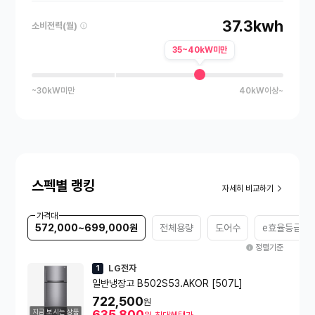
37.3kwh
소비전력(월)
35~40kW미만
~30kW미만
40kW이상~
스펙별 랭킹
자세히 비교하기
가격대
572,000~699,000원
전체용량
도어수
e효율등급
정렬기준
LG전자
1
일반냉장고 B502S53.AKOR [507L]
722,500
원
지금 보시는 상품
635,800