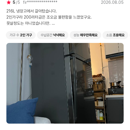
5
5
fir***************
2026.08.05
해드리니 너무 감사해 하시
더라구요. 가을이나 겨울에
216L 냉장고에서 갈아탔습니다.
불렀으면 더 나았을걸 하는
2인가구라 200리터급은 조오금 불편함을 느꼈었구요.
생각이 들었습니다. 설치도
못살정도는 아니었습니다만.
수평계로 잘 확인해주셔서
500리터급으로 갈아탐으로 인해 공간이 매우 넓어짐을 느꼈고, 식재료를
냉장고문도 열린채로 잘 있
아주 낭낭하게 보관할 수 있겠다라고 느꼈어요.
가구 수
2인 가구
수납공간
넉넉해요
성능
매우만족해요
소음
조용해요
어요. 다시 한번 감사드립니
다.
빌라라서 사다리차가 접근하기 힘들었고 엘리베이터도 없었지만 친절하게
설치해주셔서 너무 감사했습니다.
더운 날씨에 얼음물 한잔이라도 권해드리니 너무 감사해 하시더라구요. 가
을이나 겨울에 불렀으면 더 나았을걸 하는생각이 들었습니다.
설치도 수평계로 잘 확인해주셔서 냉장고문도 열린채로 잘 있어요. 다시 한
번 감사드립니다.