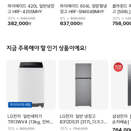
하이메이드 420L 일반냉장
하이메이드 604L 양문형냉
클라윈드 
고 HRF-420SMHY
장고 HRF-SN604BMHY
고 [566L
30
% ↓
549,000
8
% ↓
699,000
30
% ↓
1,
382,000
637,000
756,00
원
원
지금 주목해야 할 인기 상품이에요!
하이라이트세일
LG전자 일반세탁기
LG전자 일반 냉장고
삼성전자 [9월 1주차 이후
TR13WV4 (13kg, 인버터
B312DS31 [317L,다크그라
순차배송]
모터, 위생세탁, 화이트)
파이트]
RT42CG6
15
% ↓
609,000
35
% ↓
754,000
764,00