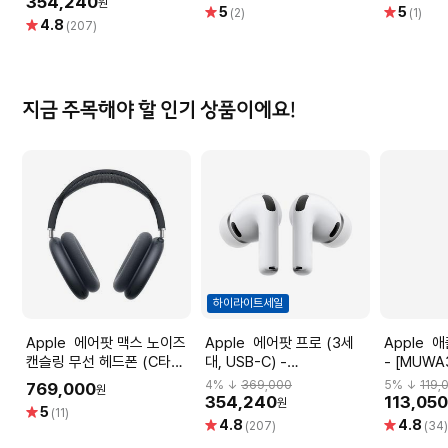
354,240
원
별
별
5
5
(2)
(1)
별
4.8
점
점
(207)
점
지금 주목해야 할 인기 상품이에요!
하이라이트세일
Apple 에어팟 맥스 노이즈
Apple 에어팟 프로 (3세
Apple 애플펜슬 (USB-C)
캔슬링 무선 헤드폰 (C타입,
대, USB-C) -
- [MUWA
미드나이트) -
[MFHP4KH/A]
4
% ↓
369,000
5
% ↓
119,
769,000
원
[MWW43KH/A]
354,240
113,05
원
별
5
(11)
별
별
4.8
4.8
점
(207)
(34
점
점