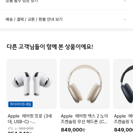
상품 필수 정보 보기
배송 / 결제 / 교환 / 환불 안내 보기
다른 고객님들이 함께 본 상품이에요!
하이라이트세일
Apple 에어팟 프로 (3세
Apple 에어팟 맥스 2 노이
Apple 에어팟 맥스 2 노이
대, USB-C) -
즈캔슬링 무선 헤드폰 (C타
즈캔슬링 무
[MFHP4KH/A]
입, 스타라이트) -
입, 미드나
4
% ↓
369,000
849,000
849,00
원
[MHWL4KH/A]
[MHWK4