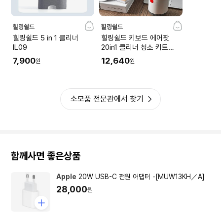
힐링쉴드
힐링쉴드
힐링쉴드 5 in 1 클리너
힐링쉴드 키보드 에어팟
IL09
20in1 클리너 청소 키트
IL22
7,900
12,640
원
원
소모품 전문관에서 찾기
함께사면 좋은상품
Apple
20W USB-C 전원 어댑터 -[MUW13KH／A]
28,000
원