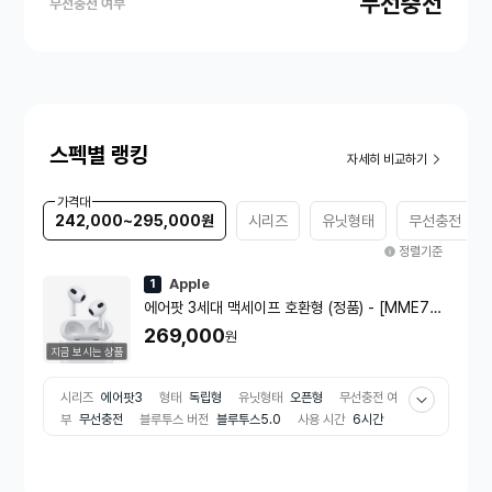
무선충전
무선충전 여부
스펙별 랭킹
자세히 비교하기
가격대
242,000~295,000원
시리즈
유닛형태
무선충전 여부
정렬기준
Apple
1
에어팟 3세대 맥세이프 호환형 (정품) - [MME73K
H/A]
269,000
원
지금 보시는 상품
시리즈
에어팟3
형태
독립형
유닛형태
오픈형
무선충전 여
부
무선충전
블루투스 버전
블루투스5.0
사용 시간
6시간
기능
방수
터치버튼
유무선
무선
방수 등급
IPX4