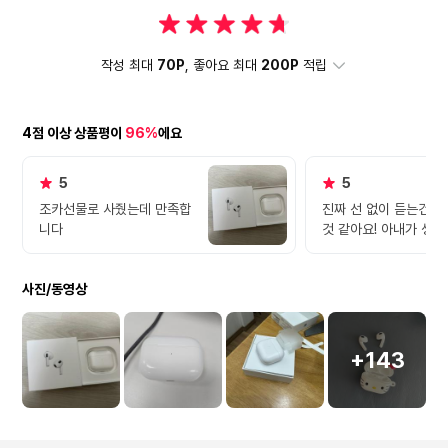
작성 최대
70P
, 좋아요 최대
200P
적립
4점 이상 상품평이
96%
에요
5
5
조카선물로 사줬는데 만족합
진짜 선 없이 듣는건 
니다
것 같아요! 아내가 생일
로 사줬었는데, 너무 만족하
고 지금까지도 잘 듣고
사진/동영상
요! 고장도 잘 안나! 너무 맘
에 드네요~
+143