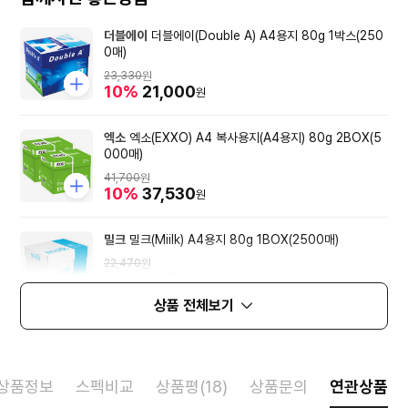
더블에이
더블에이(Double A) A4용지 80g 1박스(250
0매)
23,330
원
10%
21,000
원
엑소
엑소(EXXO) A4 복사용지(A4용지) 80g 2BOX(5
000매)
41,700
원
10%
37,530
원
밀크
밀크(Miilk) A4용지 80g 1BOX(2500매)
22,470
원
10%
20,220
원
상품 전체보기
상품정보
스펙비교
상품평(18)
상품문의
연관상품