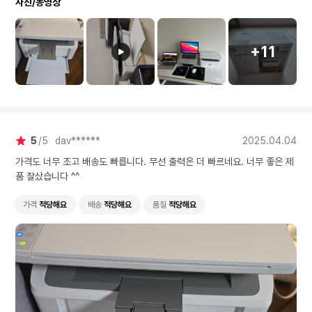
사진/동영상
여러 블로그 및 상품평
고 구입한터라 절대적인
음으로 구입했는데 진짜
말 이렇게까지 마음에 
+11
던 복합기가 있었나 싶
도로 마음에 듭니다. 
작아봐야 얼마나 작겠어
는 생각이 있었으나 진
스크기보고 1차로 놀랐
시 제품을 꺼내놓은 후 
5
5
dav******
2025.04.04
로 놀랐는데 충격적인게
존 복합기 크기와 비교
가격도 너무 조고 배송도 빠릅니다. 무선 출력은 더 빠르네요. 너무 좋은 제
압도적으로 작은 크기를
품 잘샀습니다 ^^
고 진짜 깜짝 놀랐네요.
물의 퀄리티도 좋고 속
가격
적당해요
배송
적당해요
품질
적당해요
빠르며 스캔 속도도 아
라서 좋습니다. 진짜 이
완전 강력 추천합니다!
용 흑백 복합기로 이 
다 좋은 건 없어보입니다!
P Smart앱을 사용한 
도 아주 간단하여 좋습
강력추천합니다!!