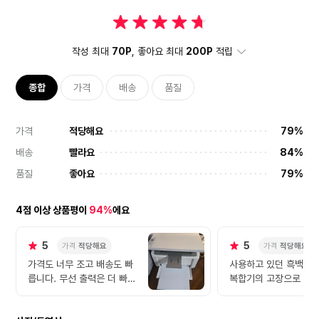
작성 최대
70P
, 좋아요 최대
200P
적립
종합
가격
배송
품질
가격
적당해요
79%
배송
빨라요
84%
품질
좋아요
79%
4점 이상 상품평이
94%
에요
5
5
가격
적당해요
가격
적당해요
가격도 너무 조고 배송도 빠
사용하고 있던 흑백레
릅니다. 무선 출력은 더 빠르
복합기의 고장으로 급
네요. 너무 좋은 제품 잘샀습
구입하게 된 HP무선복
니다 ^^
주변인들의 추천과 더