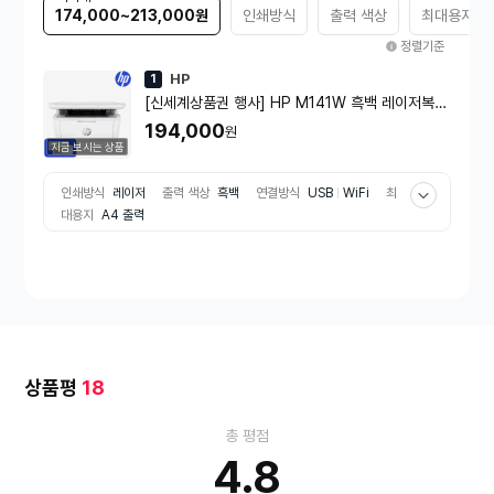
174,000~213,000원
인쇄방식
출력 색상
최대용지
정렬기준
HP
1
[신세계상품권 행사] HP M141W 흑백 레이저복합
기 인쇄 복사 스캔/ WiFi무선 출력
194,000
원
지금 보시는 상품
인쇄방식
레이저
출력 색상
흑백
연결방식
USB
WiFi
최
대용지
A4 출력
상품평
18
총 평점
4.8