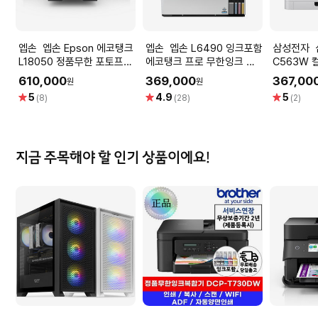
엡손 엡손 Epson 에코탱크
엡손 엡손 L6490 잉크포함
삼성전자 삼성전자 SL-
L18050 정품무한 포토프린
에코탱크 프로 무한잉크 프
C563W 
터 잉크젯프린터 컬러프린터
린터 복합기 자동양면인쇄
기 프린터
610,000
369,000
367,00
원
원
A3출력 잉크포함
팩스
별
별
별
5
4.9
5
(8)
(28)
(2)
점
점
점
지금 주목해야 할 인기 상품이에요!