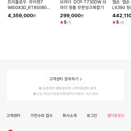
프리플로우 라이젠7
브라더 DCP-T730DW 브
엡손 엡손 Epson 에코탱크
9800X3D_RTX5080
라더 정품 무한잉크복합기
L6390 
16GB 컴퓨터본체 (ULTRA
젯 복합기
4,359,000
299,000
442,11
원
원
GAMING X98 W8S) AMD
프린터 프
별
별
5
5
(1)
(4)
게이밍컴퓨터 조립PC
복사 스캔 
점
점
고객센터 문의하기
오프라인 매장/온라인 고객지원센터 문의
안심 케어/이전설치/B2B/하이메이드 A/S 문의
고객센터
가전수리 접수
회사소개
로그인
앱다운로드