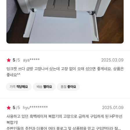
5
5
aya*****
2025.03.09
잉크젯 쓰다 금방 고장나서 샀는데 고장 없이 오래 섰으면 좋게네요. 상품은
좋네요^^
가격
적당해요
배송
빨라요
품질
좋아요
5
5
hyu*********
2025.01.09
사용하고 있던 흑백레이져 복합기의 고장으로 급하게 구입하게 된 HP무선
복합기!
주변인들의 추천과 더불어 여러 블로그 및 상품평을 믿고 구입한터라 절대