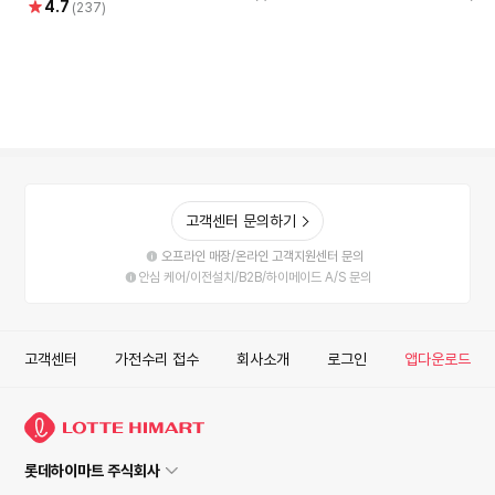
별
4.7
점
점
(237)
점
고객센터 문의하기
오프라인 매장/온라인 고객지원센터 문의
안심 케어/이전설치/B2B/하이메이드 A/S 문의
고객센터
가전수리 접수
회사소개
로그인
앱다운로드
롯데하이마트 주식회사