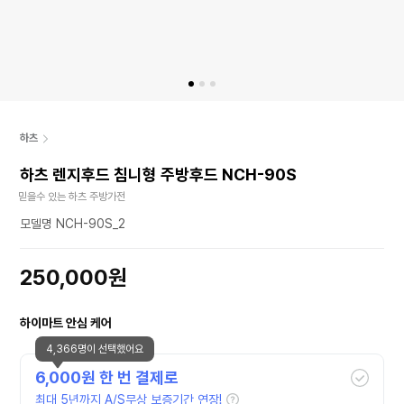
하츠
하츠 렌지후드 침니형 주방후드 NCH-90S
믿을수 있는 하츠 주방가전
모델명 NCH-90S_2
250,000원
하이마트 안심 케어
4,366명이 선택했어요
6,000
원 한 번 결제로
최대 5년까지 A/S무상 보증기간 연장!