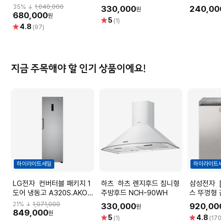
35
% ↓
1,040,000
330,000
240,00
원
680,000
원
별
5
(1)
별
4.8
점
(97)
점
지금 주목해야 할 인기 상품이에요!
하이라이트세일
하이라이트
LG전자 컨버터블 패키지 1
하츠 하츠 렌지후드 침니형
삼성전자 [1등급]김치플러
도어 냉동고 A320S.AKOR
주방후드 NCH-90WH
스 뚜껑형
[321L]
RP22C311
21
% ↓
1,071,000
330,000
920,00
원
1등급)
849,000
원
별
별
5
4.8
(1)
(170