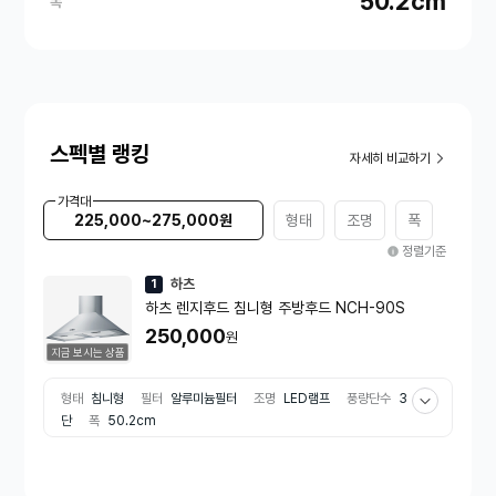
50.2cm
폭
스펙별 랭킹
자세히 비교하기
가격대
225,000~275,000원
형태
조명
폭
정렬기준
하츠
1
하츠 렌지후드 침니형 주방후드 NCH-90S
250,000
원
지금 보시는 상품
형태
침니형
필터
알루미늄필터
조명
LED램프
풍량단수
3
단
폭
50.2cm