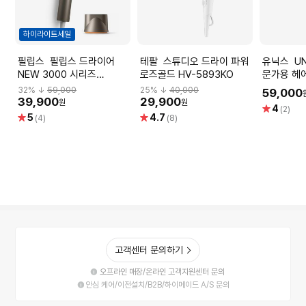
하이라이트세일
필립스 필립스 드라이어
테팔 스튜디오 드라이 파워
유닉스 UN-A4001SN 전
NEW 3000 시리즈
로즈골드 HV-5893KO
문가용 헤
BHD321/09 1600W 애쉬
BLDC 드
32
% ↓
59,000
25
% ↓
40,000
59,000
골드 메탈릭(실혜택가 37천
39,900
29,900
원
원
별
4
(2)
원)
별
별
5
4.7
점
(4)
(8)
점
점
고객센터 문의하기
오프라인 매장/온라인 고객지원센터 문의
안심 케어/이전설치/B2B/하이메이드 A/S 문의