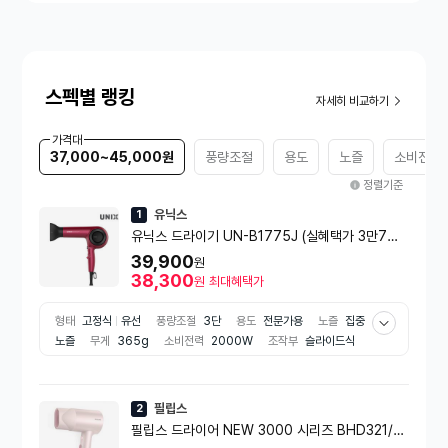
스펙별 랭킹
자세히 비교하기
가격대
37,000~45,000원
풍량조절
용도
노즐
소비전력
정렬기준
유닉스
1
유닉스 드라이기 UN-B1775J (실혜택가 3만7천
원대!)
39,900
원
38,300
원
최대혜택가
형태
고정식
유선
풍량조절
3단
용도
전문가용
노즐
집중
노즐
무게
365g
소비전력
2000W
조작부
슬라이드식
부가기능
쿨버튼
음이온
저소음
벽걸이고리
필립스
2
필립스 드라이어 NEW 3000 시리즈 BHD321/5
9 1600W 페일 핑크