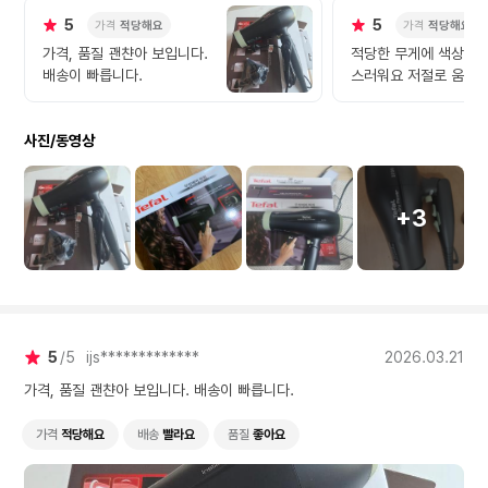
5
5
가격
적당해요
가격
적당해요
가격, 품질 괜챤아 보입니다.
적당한 무게에 색상은 
배송이 빠릅니다.
스러워요 저절로 움직
무빙기능이 마음에 듭
사진/동영상
+3
5
5
ijs*************
2026.03.21
가격, 품질 괜챤아 보입니다. 배송이 빠릅니다.
가격
적당해요
배송
빨라요
품질
좋아요