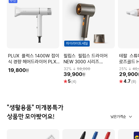
추천
하이라이트세일
PLUX 플럭스 1400W 접이
필립스 필립스 드라이어
테팔 스튜디오 드라이 파워
식 경량 헤어드라이어 PLX-
NEW 3000 시리즈
로즈골드 H
HD1400DCWH
BHD321/09 1600W 애쉬
32
% ↓
59,000
25
% ↓
40
19,800
원
골드 메탈릭(실혜택가 37천
39,900
29,900
원
원)
별
별
5
4.7
(4)
(8)
점
점
"생활용품" 미개봉특가
상품만 모아봤어요!
낮은가격순