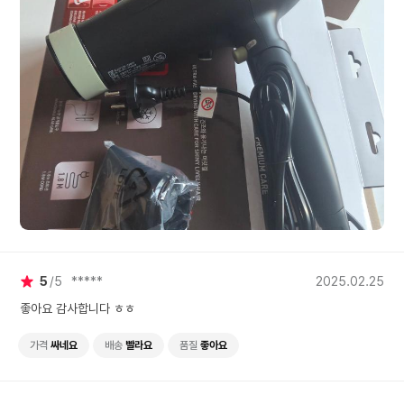
5
5
*****
2025.02.25
좋아요 감사합니다 ㅎㅎ
가격
싸네요
배송
빨라요
품질
좋아요