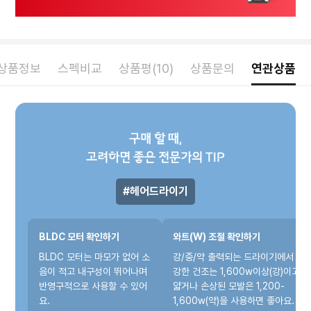
상품정보
스펙비교
상품평(10)
상품문의
연관상품
구매 할 때,
고려하면 좋은 전문가의 TIP
헤어드라이기
BLDC 모터 확인하기
와트(W) 조절 확인하기
BLDC 모터는 마모가 없어 소
강/중/약 출력되는 드라이기에서
음이 적고 내구성이 뛰어나며
강한 건조는 1,600w이상(강)이고
반영구적으로 사용할 수 있어
얇거나 손상된 모발은 1,200-
요.
1,600w(약)을 사용하면 좋아요.