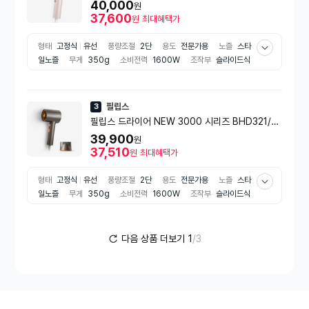
40,000
원
37,600
원
최대혜택가
형태
고정식
유선
풍량조절
2단
용도
전문가용
노즐
스타
일노즐
무게
350g
소비전력
1600W
조작부
슬라이드식
코드길이
1.6m
부가기능
온도조절
모발손상방지
쿨버튼
음이
온
필립스
3
필립스 드라이어 NEW 3000 시리즈 BHD321/0
9 1600W 애쉬골드 메탈릭(실혜택가 37천원)
39,900
원
37,510
원
최대혜택가
형태
고정식
유선
풍량조절
2단
용도
전문가용
노즐
스타
일노즐
무게
350g
소비전력
1600W
조작부
슬라이드식
코드길이
1.6m
부가기능
온도조절
모발손상방지
쿨버튼
음이
온
다음 상품 더보기
1
/3