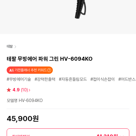
테팔
테팔 무빙에어 파워 그린 HV-6094KO
가전플래너 추천 키워드
#무빙에어기술
#강력한출력
#자동흔들림모드
#접이식손잡이
#어드반스
별
4.9
(10)
점
모델명 HV-6094KO
45,900원