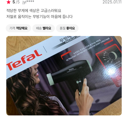
5
5
jyi****
2025.01.11
적당한 무게에 색상은 고급스러워요
저절로 움직이는 무빙기능이 마음에 듭니다
가격
적당해요
배송
빨라요
품질
좋아요