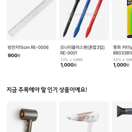
방안자15cm RE-0006
모나미플러스펜(혼합3입)
평화 커터날
RE-0001
8803381
900
원
23
% ↓
1,300
44
% ↓
1,8
1,000
1,000
원
원
지금 주목해야 할 인기 상품이에요!