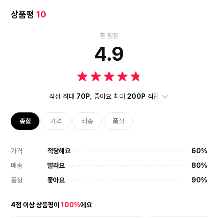
상품평
10
총 평점
4.9
작성 최대
70P
, 좋아요 최대
200P
적립
종합
가격
배송
품질
가격
적당해요
60%
배송
빨라요
80%
품질
좋아요
90%
4점 이상 상품평이
100%
에요