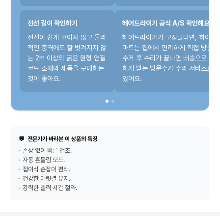
전선 길이 확인하기
헤어드라이기 공식 A/S 확인해요.
전선이 쉽게 꼬이지 않고 물리
헤어드라이기가 고장났다면, 하이
적인 충격에도 잘 벗겨지지 않
마트는 집에서 편리하게 직접 방문
는 2m 이상의 굵은 원형 연질
수거 후 수리가 끝나면 배송으로 편
코드 소재의 제품을 구매하는
하게 받는 방문수거 수리 서비스도
것이 좋아요.
있어요.
💬
전문가가 바라본 이 상품의 특징
손상 없이 빠른 건조.
자동 흔들림 모드.
접이식 손잡이 편리.
건강한 머릿결 유지.
강력한 출력 시간 절약.