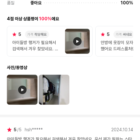
품질
좋아요
100%
4점 이상 상품평이
100%
에요
5
5
가격
적당해요
가격
싸네요
아이들방 행거가 필요해서
안방에 옷장이 모자라 
검색해서 겨우 찾았네요. 우
했어요 드레스룸처럼 
선 제가 원하는 스타일 대로
있어 넘 좋아요 기사님
구비 할수 있어서 좋았구요.
친절하게 설치해주셨구
사진/동영상
천정에 봉을 세우는 스타일
장하고 세트처럼 넘 이
이 아닌 장농 스타일이라 좋
았구요. 배송은 빠르지 않았
어요. 어쨎든 만족합니다.
5
5
hsh*****
2024.10.14
아이들방 행거가 필요해서 검색해서 겨우 찾았네요. 우선 제가 원하는 스타