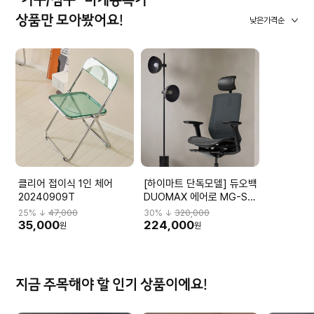
"가구/침구" 미개봉특가
상품만 모아봤어요!
낮은가격순
클리어 접이식 1인 체어
[하이마트 단독모델] 듀오백
20240909T
DUOMAX 에어로 MG-S-
L2 DBBMGHL3NMBN-
25
% ↓
47,000
30
% ↓
320,000
M59BK
35,000
224,000
원
원
지금 주목해야 할 인기 상품이에요!