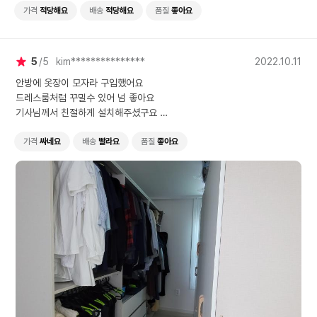
가격
적당해요
배송
적당해요
품질
좋아요
5
5
kim***************
2022.10.11
안방에 옷장이 모자라 구입했어요
드레스룸처럼 꾸밀수 있어 넘 좋아요
기사님께서 친절하게 설치해주셨구요
옷장하고 세트처럼 넘 이뻐요
가격
싸네요
배송
빨라요
품질
좋아요