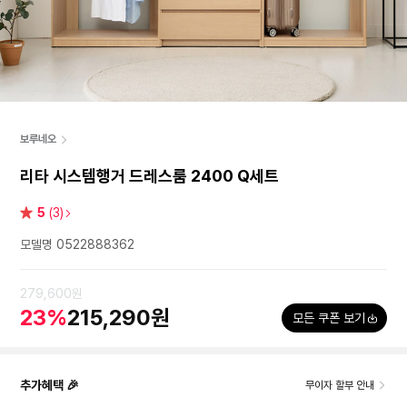
보루네오
리타 시스템행거 드레스룸 2400 Q세트
별
5
(3)
점
모델명 0522888362
279,600원
23%
215,290원
모든 쿠폰 보기
추가혜택 🎉
무이자 할부 안내