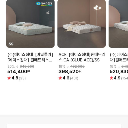
(주)에이스침대 [비밀특가]
ACE [에이스침대]원매트리
(주)에이스침대 
[에이스침대] 원매트리스
스 CA (CLUB ACE)/SS
대]원매트리
CA2(CLUB ACE2)/SS(슈
ACE2)/S
20
% ↓
643,000
19
% ↓
492,000
19
% ↓
643
퍼싱글사이즈)
514,400
398,520
520,83
원
원
별
별
별
4.8
4.6
4.9
(33)
(401)
(154
점
점
점