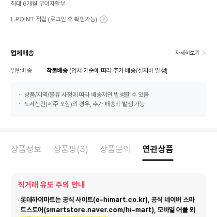
최대 6개월 무이자할부
L.POINT 적립 (로그인 후 확인가능)
업체배송
자세히보기
일반배송
착불배송
(업체 기준에 따라 추가 배송/설치비 발생)
상품/지역/물류 사정에 따라 배송지연 발생할 수 있음
도서산간(제주 포함)의 경우, 추가 배송비 발생 가능
상품정보
상품평(3)
상품문의
연관상품
직거래 유도 주의 안내
롯데하이마트는 공식 사이트(e-himart.co.kr), 공식 네이버 스마
트스토어(smartstore.naver.com/hi-mart), 모바일 어플 외