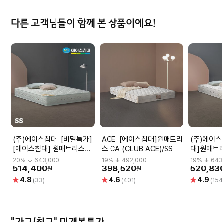
다른 고객님들이 함께 본 상품이에요!
(주)에이스침대 [비밀특가]
ACE [에이스침대]원매트리
(주)에이스침대 
[에이스침대] 원매트리스
스 CA (CLUB ACE)/SS
대]원매트리
CA2(CLUB ACE2)/SS(슈
ACE2)/S
20
% ↓
643,000
19
% ↓
492,000
19
% ↓
643
퍼싱글사이즈)
514,400
398,520
520,83
원
원
별
별
별
4.8
4.6
4.9
(33)
(401)
(154
점
점
점