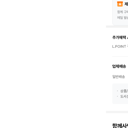
제
함께 구
메일 발
추가혜택 
L.POIN
업체배송
일반배송
상품/
도서산
함께사