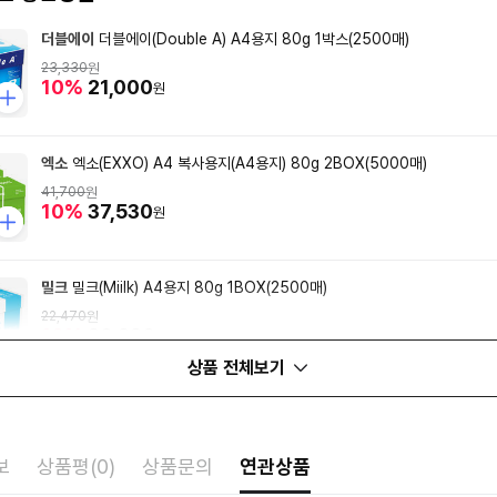
더블에이
더블에이(Double A) A4용지 80g 1박스(2500매)
23,330
원
10%
21,000
원
엑소
엑소(EXXO) A4 복사용지(A4용지) 80g 2BOX(5000매)
41,700
원
10%
37,530
원
밀크
밀크(Miilk) A4용지 80g 1BOX(2500매)
22,470
원
10%
20,220
원
상품 전체보기
보
상품평(0)
상품문의
연관상품