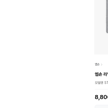
엡손
엡손 라
모델명 ST
8,8