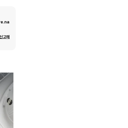
e.na
 신고해