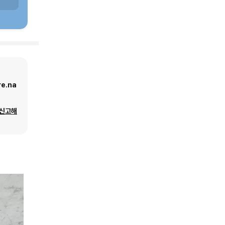
e.na
 신고해