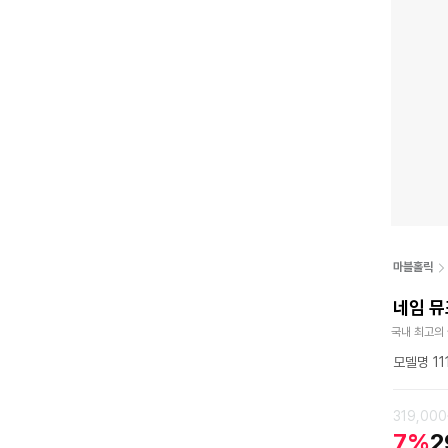
마블홀릭
네임 뮤
국내 최고의
모델명 11
319,00
7%
2