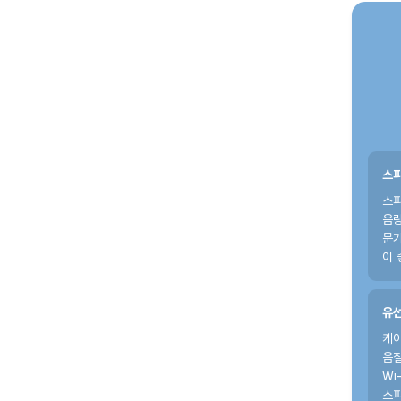
스피
스피
음량
문가
이 
유선
케이
음질
Wi
스