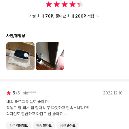
작성 최대
70P
, 좋아요 최대
200P
적립
사진/동영상
5
5
pig****
2022.12.10
배송 빠르고 제품도 좋아요!!
작동도 잘 돼서 짐 잘때 너무 따뜻하고 만족스러워요!!
디자인도 깔끔하고 마감도 넘 좋아요
감사합니다
가격
적당해요
배송
빨라요
품질
좋아요