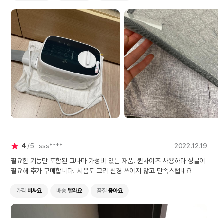
4
5
sss****
2022.12.19
필요한 기능만 포함된 그나마 가성비 있는 재품. 퀸사이즈 사용하다 싱글이
필요해 추가 구매합니다. 서음도 그리 신경 쓰이지 않고 만족스럽네요
가격
비싸요
배송
빨라요
품질
좋아요