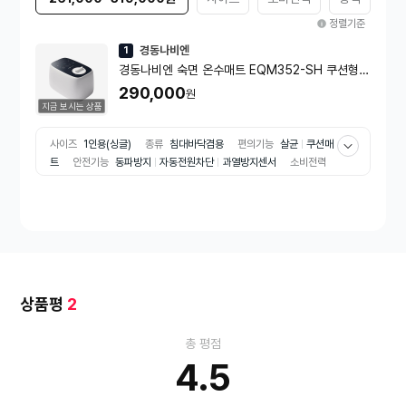
정렬기준
경동나비엔
1
경동나비엔 숙면 온수매트 EQM352-SH 쿠션형/
싱글
290,000
원
지금 보시는 상품
사이즈
1인용(싱글)
종류
침대바닥겸용
편의기능
살균
쿠션매
트
안전기능
동파방지
자동전원차단
과열방지센서
소비전력
350W
방식
모터순환방식
상품평
2
총 평점
4.5