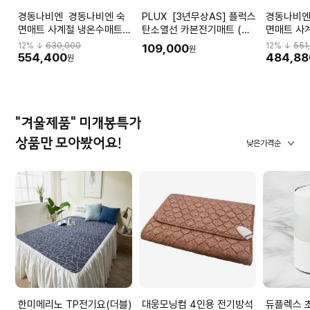
경동나비엔 경동나비엔 숙
PLUX [3년무상AS] 플럭스
경동나비엔 경동나비엔
면매트 사계절 냉온수매트
탄소열선 카본전기매트 (싱
면매트 사
Air EMW751-SS (싱글) 냉
글)
Air EMW
12
% ↓
630,000
12
% ↓
551
109,000
원
수매트 온수매트 WI-FI
매트 온수매
554,400
484,88
원
"겨울제품" 미개봉특가
상품만 모아봤어요!
낮은가격순
한미메리노 TP전기요(더블)
대웅모닝컴 4인용 전기방석
듀플렉스 