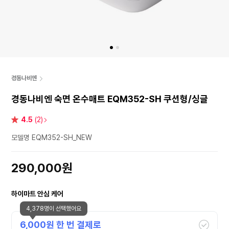
경동나비엔
경동나비엔 숙면 온수매트 EQM352-SH 쿠션형/싱글
별
4.5
(2)
점
모델명 EQM352-SH_NEW
290,000원
하이마트 안심 케어
4,378명이 선택했어요
6,000
원 한 번 결제로