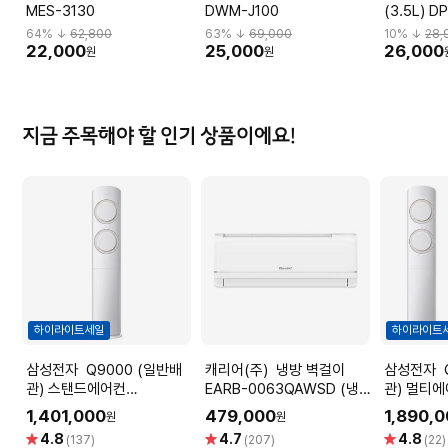
MES-3130
DWM-J100
(3.5L) D
64
% ↓
62,800
63
% ↓
69,000
10
% ↓
28,
22,000
25,000
26,000
원
원
지금 주목해야 할 인기 상품이에요!
하이라이트세일
하이라이트
삼성전자 Q9000 (일반배
캐리어(주) 냉방 벽걸이
삼성전자 Q9000 (일반배
관) 스탠드에어컨
EARB-0063QAWSD (냉
관) 멀티
AF60F17D11BS (냉방
방18.7㎡) [전국기본설치비
AF60F17
1,401,000
479,000
1,890,
원
원
56.9㎡) 실외기포함 [전국
포함]
56.9㎡+
별
별
별
4.8
4.7
4.8
(137)
(207)
(22)
기본설치비 포함]
함 [전국