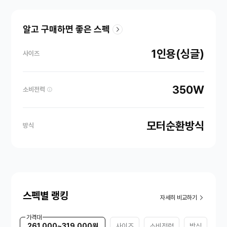
알고 구매하면 좋은 스펙
1인용(싱글)
사이즈
350W
소비전력
모터순환방식
방식
스펙별 랭킹
자세히 비교하기
가격대
261,000~319,000원
사이즈
소비전력
방식