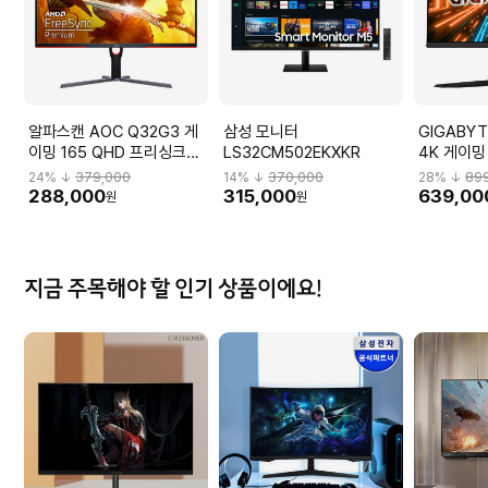
알파스캔 AOC Q32G3 게
삼성 모니터
GIGABYT
이밍 165 QHD 프리싱크
LS32CM502EKXKR
4K 게이밍
HDR 무결점 Q32G3_H
M32U_H
24
% ↓
379,000
14
% ↓
370,000
28
% ↓
89
288,000
315,000
639,00
원
원
지금 주목해야 할 인기 상품이에요!