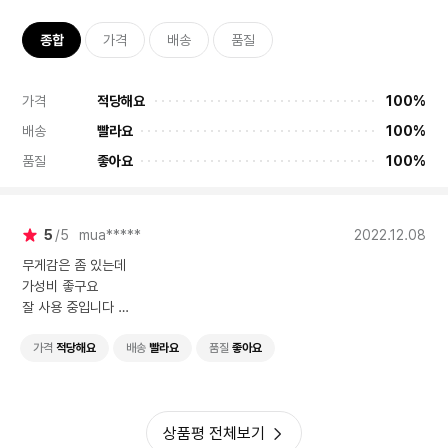
종합
가격
배송
품질
가격
적당해요
100%
배송
빨라요
100%
품질
좋아요
100%
5
5
mua*****
2022.12.08
무게감은 좀 있는데
가성비 좋구요
잘 사용 중입니다
AS 에 대한 평이 안 좋아 처음 살때 망설여지긴 했습니다
가격
적당해요
배송
빨라요
품질
좋아요
그부분만 개선 하면 좋을거 같습니다
상품평 전체보기