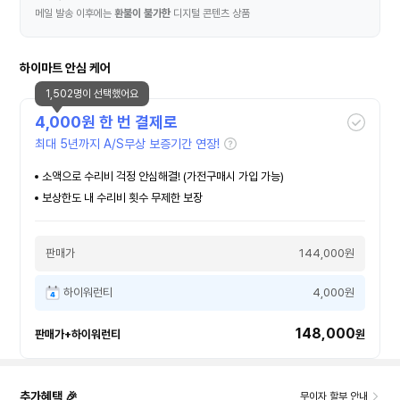
메일 발송 이후에는
환불이 불가한
디지털 콘텐츠 상품
하이마트 안심 케어
1,502명이 선택했어요
4,000
원 한 번 결제로
최대 5년까지 A/S무상 보증기간 연장!
소액으로 수리비 걱정 안심해결! (가전구매시 가입 가능)
보상한도 내 수리비 횟수 무제한 보장
판매가
144,000원
하이워런티
4,000원
148,000
판매가+하이워런티
원
추가혜택 🎉
무이자 할부 안내