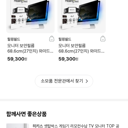
힐링쉴드
힐링쉴드
모니터 보안필름
모니터 보안필름
68.6cm(27인치) 와이드B
68.6cm(27인치) 와이드A
타입 양면 정보보안기
타입 양면 정보보안기
59,300
59,300
원
원
소모품 전문관에서 찾기
함께사면 좋은상품
히키스
셋탑박스 게임기 리모컨수납 TV 모니터 TOP 공