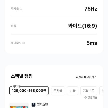
75Hz
주사율
와이드(16:9)
비율
5ms
응답속도
스펙별 랭킹
자세히 비교하기
가격대
129,000~158,000원
주사율
비율
응답속도
패널
정렬기준
알파스캔
1