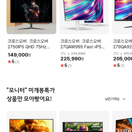
크로스오버 크로스오버
크로스오버 크로스오버
크로스오버 크로스
2750IPS QHD 75Hz
27QAW995 Fast-iPS
279QA920
68cm IPS패널 고화질 컴퓨
180 WQHD 화이트 Ai게이
200 WQ
3
% ↓
232,980
3
% ↓
211,
149,000
원
터 모니터 무결점
밍 멀티스탠드 무결점(＋)
점
225,990
205,00
원
별
5
(2)
별
별
5
5
점
(1)
(1)
점
점
"모니터" 미개봉특가
상품만 모아봤어요!
낮은가격순