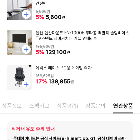
간선반
5,900
원
5%
5,600
원
엔산
엔산마운트 FN-1000F 무타공 벽밀착 슬림베이스
TV스탠드 티비거치대 거실 인테리어
135,900
원
5%
129,100
원
에넥스
레이스 PC용 게이밍 의자
168,625
원
17%
139,955
원
상품정보
스펙비교
상품평(1)
상품문의
연관상품
직거래 유도 주의 안내
롯데하이마트는 공식 사이트(e-himart.co.kr), 공식 네이버 스마