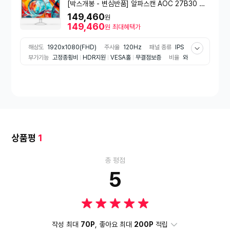
[박스개봉 - 변심반품] 알파스캔 AOC 27B30 화
이트 보더리스 IPS 120 시력보호 무결점
149,460
원
149,460
원
최대혜택가
해상도
1920x1080(FHD)
주사율
120Hz
패널 종류
IPS
부가기능
고정종횡비
HDR지원
VESA홀
무결점보증
비율
와
이드(16:9)
응답속도
1m/s
시력보호기능
플리커프리
로우블
루라이트
게임특화기능
조준선표시
오버드라이브
블랙이퀄라이
저
게임모드
FreeSync
어댑티브 싱크
모니터 스탠드 타입
틸
트(상하)
패널 형태
평면
단자
HDMI
D-SUB
색상
화이
트 계열
모니터 화면크기
68.6cm
상품평
1
총 평점
5
작성 최대
70P
, 좋아요 최대
200P
적립