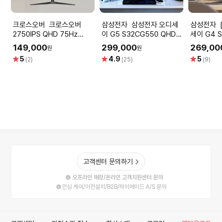
크로스오버 크로스오버
삼성전자 삼성전자 오디세
삼성전자 [공식] 삼성 오디
2750IPS QHD 75Hz
이 G5 S32CG550 QHD
세이 G4 
68cm IPS패널 고화질 컴퓨
165Hz 1ms 80cm 게이밍
62.2cm
149,000
299,000
269,00
원
원
터 모니터 무결점
모니터
240Hz I
별
별
별
5
4.9
5
(2)
(25)
(9)
점
점
점
고객센터 문의하기
오프라인 매장/온라인 고객지원센터 문의
안심 케어/이전설치/B2B/하이메이드 A/S 문의