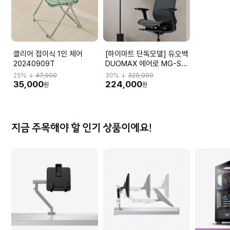
클리어 접이식 1인 체어
[하이마트 단독모델] 듀오백
20240909T
DUOMAX 에어로 MG-S-
L2 DBBMGHL3NMBN-
25
% ↓
47,000
30
% ↓
320,000
M59BK
35,000
224,000
원
원
지금 주목해야 할 인기 상품이에요!