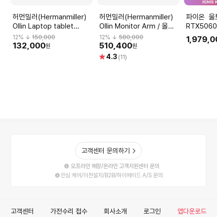
허먼밀러(Hermanmiller)
허먼밀러(Hermanmiller)
파이온 울트라5 245KF
Ollin Laptop tablet
Ollin Monitor Arm / 올린
RTX5060
mount_Black
모니터암
조립PC 게
12
% ↓
150,000
12
% ↓
580,000
1,979,
HOME 데
132,000
510,400
원
원
퓨터 본체
별
4.3
(11)
점
고객센터 문의하기
오프라인 매장/온라인 고객지원센터 문의
안심 케어/이전설치/B2B/하이메이드 A/S 문의
고객센터
가전수리 접수
회사소개
로그인
앱다운로드