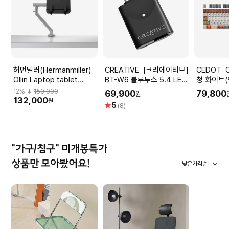
허먼밀러(Hermanmiller)
CREATIVE [크리에이티브]
CEDOT CEDOT 키캡 단
Ollin Laptop tablet
BT-W6 블루투스 5.4 LE
청 화이트(
mount_Black
AUDIO aptX Lossless 코
12
% ↓
150,000
69,900
79,800
원
덱 오디오 동글
132,000
원
별
5
(8)
점
"가구/침구" 미개봉특가
상품만 모아봤어요!
낮은가격순