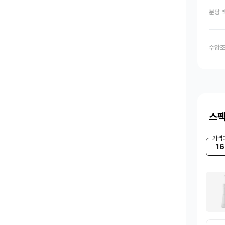
분당 
수압조
스펙
가격
16