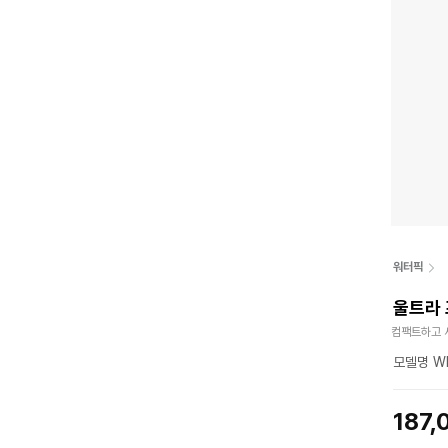
워터픽
울트라 
컴팩트하고 
모델명 W
187