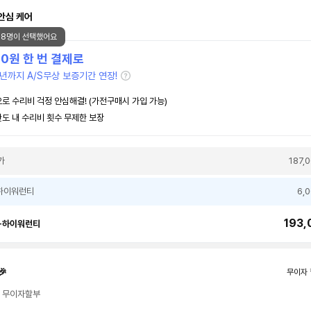
안심 케어
78명이 선택했어요
00
원 한 번 결제로
년까지 A/S무상 보증기간 연장!
로 수리비 걱정 안심해결! (가전구매시 가입 가능)
도 내 수리비 횟수 무제한 보장
가
187,
하이워런티
6,
193,
+하이워런티
🎉
무이자 
월 무이자할부