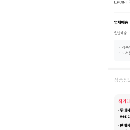
L.POIN
업체배송
일반배송
상품/
도서산
상품정
직거래
롯데하이
ver.
판매