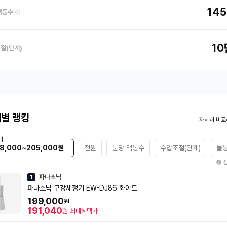
14
맥동수
1
절(단계)
별 랭킹
자세히 비교
대
8,000~205,000원
전원
분당 맥동수
수압조절(단계)
물
파나소닉
1
파나소닉 구강세정기 EW-DJ86 화이트
199,000
원
191,040
원
최대혜택가