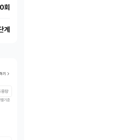
50회
0단계
하기
통용량
정렬기준