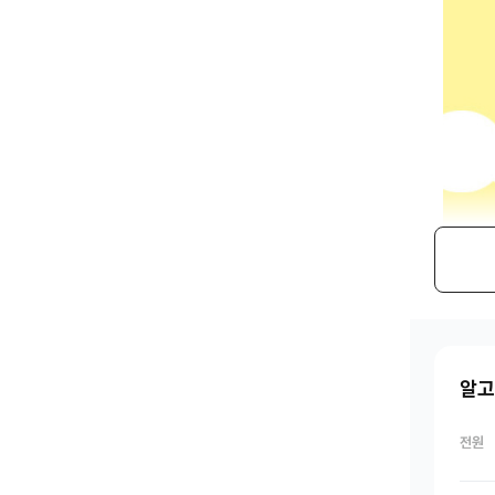
알고
전원