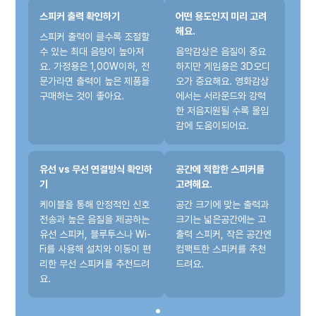
스피커 출력 확인하기
어떤 용도인지 미리 고려
해요.
스피커 출력이 클수록 조절할
수 있는 최대 음량이 높아져
음악감상은 음질이 중요
요. 가정용은 1,00W이하, 전
하지만 게임용은 3D오디
문가라면 출력이 높은 제품을
오가 중요해요. 영화감상
구매하는 것이 좋아요.
에서는 서라운드와 강력
한 저음지원될 수록 몰입
감에 도움이되어요.
유선 vs 무선 연결방식 확인하
공간에 적합한 스피커를
기
고려해요.
케이블을 통해 안정적인 신호
공간 크기에 맞는 출력과
전송과 높은 음질을 제공하는
크기는 넓은공간에는 고
유선 스피커, 블루투스나 Wi-
출력 스피커, 작은 공간엔
Fi를 사용해 설치와 이동이 편
컴팩트한 스피커를 추천
리한 무선 스피커를 추천드려
드려요.
요.