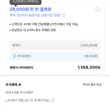
4,228명이 선택했어요
28,000
원 한 번 결제로
최대 5년까지 A/S무상 보증기간 연장!
소액으로 수리비 걱정 안심해결! (가전구매시 가입 가능)
보상한도 내 수리비 횟수 무제한 보장
판매가
1,560,000원
하이워런티
28,000원
1,588,000
판매가+하이워런티
원
추가혜택 🎉
무이자 할부 안내
최대 6개월 무이자할부
L.POINT 적립 (로그인 후 확인가능)