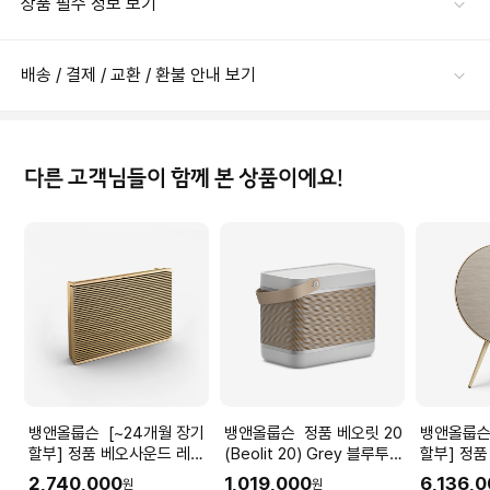
상품 필수 정보 보기
배송 / 결제 / 교환 / 환불 안내 보기
다른 고객님들이 함께 본 상품이에요!
뱅앤올룹슨 [~24개월 장기
뱅앤올룹슨 정품 베오릿 20
뱅앤올룹슨 [~24개월 
할부] 정품 베오사운드 레벨
(Beolit 20) Grey 블루투스
할부] 정품
Non-GVA (Beosound
무선 스피커
5세대 (Be
2,740,000
1,019,000
6,136,
원
원