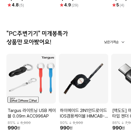
Level Non-GVA) Gold 프
gen.) G
별
별
별
4.8
4.9
5
(5)
(29)
(4)
리미엄 무선 스피커
엄 블루투스
점
점
점
Edition
"PC주변기기" 미개봉특가
상품만 모아봤어요!
낮은가격순
Targus 라이트닝 USB 케이
하이메이드 2IN1안드로이드
[맥도도] 
블 0.09m ACC996AP
IOS겸용케이블 HIMCAB-
타입 젠더 
H001
85
% ↓
6,900
90
% ↓
9,900
86
% ↓
7,
990
990
990
원
원
원