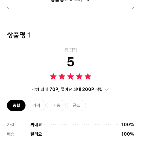
상품평
1
총 평점
5
작성 최대
70P
, 좋아요 최대
200P
적립
종합
가격
배송
품질
가격
싸네요
100%
배송
빨라요
100%