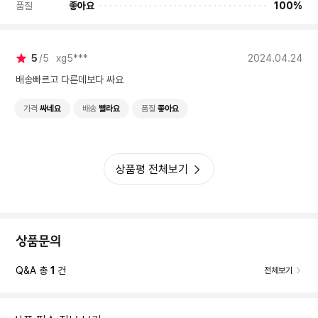
품질
좋아요
100%
5
5
xg5***
2024.04.24
배송빠르고 다른데보다 싸요
가격
싸네요
배송
빨라요
품질
좋아요
상품평 전체보기
상품문의
Q&A 총
1
건
전체보기