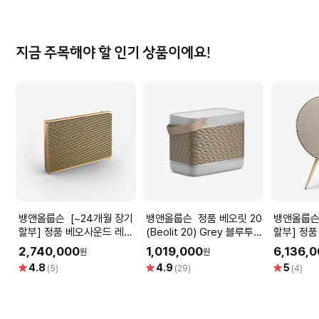
지금 주목해야 할 인기 상품이에요!
뱅앤올룹슨 [~24개월 장기
뱅앤올룹슨 정품 베오릿 20
뱅앤올룹슨 [~24개월 
할부] 정품 베오사운드 레벨
(Beolit 20) Grey 블루투스
할부] 정품
Non-GVA (Beosound
무선 스피커
5세대 (Be
2,740,000
1,019,000
6,136,
원
원
Level Non-GVA) Gold 프
gen.) G
별
별
별
4.8
4.9
5
(5)
(29)
(4)
리미엄 무선 스피커
엄 블루투스
점
점
점
Edition